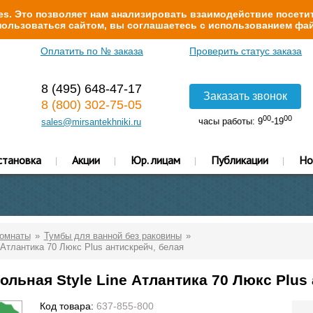
s. Это позволяет нам анализировать взаимодействие посетит
ользоваться сайтом, вы соглашаетесь с использованием фай
Оплатить по № заказа
Проверить статус заказа
8 (495) 648-47-17
Заказать звонок
8 (800) 302-75-05
00
00
часы работы: 9
-19
sales@mirsantekhniki.ru
становка
Акции
Юр. лицам
Публикации
Но
комнаты
Тумбы для ванной без раковины
 Атлантика 70 Люкс Plus антискрейч, белая
льная Style Line Атлантика 70 Люкс Plus
Код товара:
637-855-800