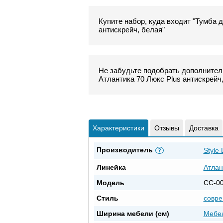
Купите набор, куда входит "Тумба д
антискрейч, белая"
Не забудьте подобрать дополнитель
Атлантика 70 Люкс Plus антискрейч,
Характеристики
Отзывы
Доставка
Производитель
Style 
?
Линейка
Атлан
Модель
СС-0
Стиль
совр
Ширина мебели (см)
Мебел