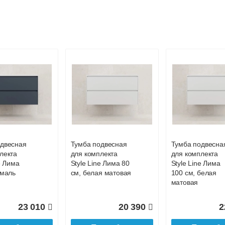
ал Style
Шкаф пенал Style
Тумба для
антика 35
Line Атлантика 35
комплекта
us с
L Люкс Plus с
подвесная Style
 корзиной
бельевой корзиной
Line Атлантика 
атовый
Старое дерево
Люкс Plus
йтч
антискрейч, бел
одвесная
Тумба подвесная
Тумба подвесна
лекта
для комплекта
для комплекта
28 710
28 710
2
e Лима
Style Line Лима 80
Style Line Лима
эмаль
см, белая матовая
100 см, белая
дробнее
Подробнее
Подробн
матовая
23 010
20 390
2