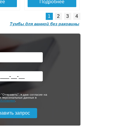
ее
Подробнее
1
2
3
4
Тумбы для ванной без раковины
ой
Тумба с раковиной
напольная Style
70
Line Атлантика 70
Люкс Plus
ая
антискрейч, белая
Тумба для
комплекта
9 318
30 198
подвесная Style
70
Line Атлантика 70
ее
Подробнее
Люкс Plus
 "Отправить", я даю согласие на
нь
антискрейч, старое
х персональных данных в
с
Условиями
.
дерево
1 810
21 810
ее
Подробнее