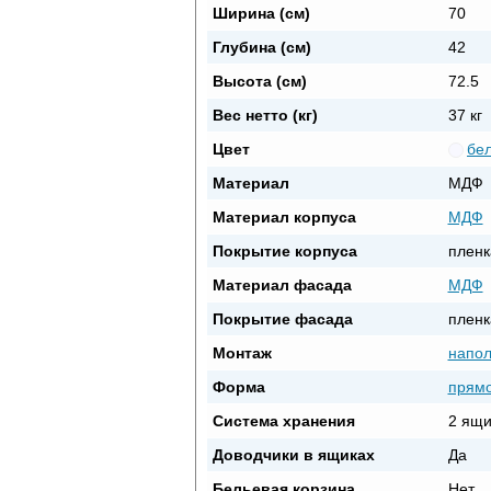
Ширина (см)
70
Глубина (см)
42
Высота (см)
72.5
Вес нетто (кг)
37 кг
Цвет
бе
Материал
МДФ
Материал корпуса
МДФ
Покрытие корпуса
пленк
Материал фасада
МДФ
Покрытие фасада
пленк
Монтаж
напо
Форма
прямо
Система хранения
2 ящи
Доводчики в ящиках
Да
Бельевая корзина
Нет