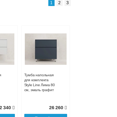
1
2
3
Шкаф пенал Style
Line Атлантика 35
L Люкс Plus с
70
бельевой корзиной
ясень перламутр
ая
я
Тумба напольная
для комплекта
1 810
28 710
Style Line Лима 80
см, эмаль графит
ее
Подробнее
2 340
26 260