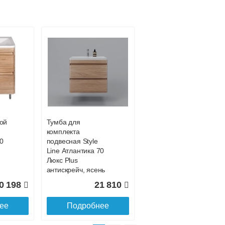
Подробнее об оплате
ой
Тумба для
комплекта
70
подвесная Style
Line Атлантика 70
Люкс Plus
антискрейч, ясень
перламутр
0 198
21 810
ее
Подробнее
Подробнее о доставке