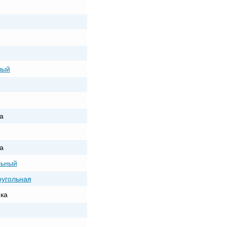
лый
а
а
льный
угольная
ка