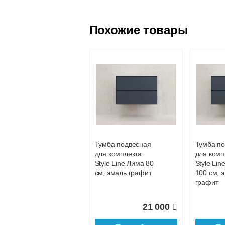
Похожие товары
Тумба для
Шкаф пен
комплекта
Line Атл
напольная Style
L Люкс Pl
Line Атлантика 70
бельевой
Люкс Plus, ясень
Белый м
перламутр
антискре
Тумба подвесная
Тумба п
для комплекта
для комп
22 690
Style Line Лима 80
Style Lin
см, эмаль графит
100 см, 
Подробнее
По
графит
21 000