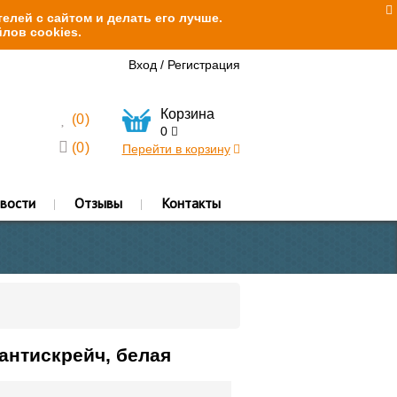
елей с сайтом и делать его лучше.
лов cookies.
Вход
/
Регистрация
Корзина
(
0
)
0
(
0
)
Перейти в корзину
вости
Отзывы
Контакты
 антискрейч, белая