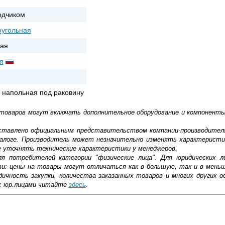
одчиком
угольная
ая
я
 напольная под раковину
 товаров могут включать дополнительное оборудование и компоненты
доставлено официальным представительством компании-производител
алоге. Производитель может незначительно изменять характеристи
е уточнять технические характеристики у менеджеров.
ля потребителей категории "физические лица". Для юридических 
ти: цены на товары могут отличаться как в большую, так и в мень
ичность закупки, количества заказанных товаров и многих других о
с юр.лицами читайте
здесь
.