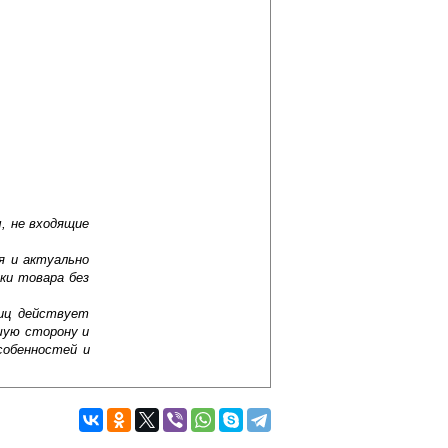
, не входящие
я и актуально
ки товара без
лиц действует
шую сторону и
собенностей и