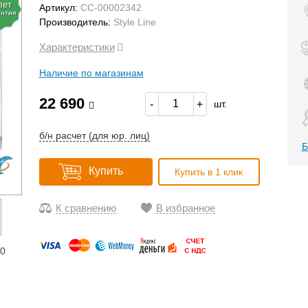
лет
Артикул:
СС-00002342
антия
Производитель:
Style Line
Характеристики
Наличие по магазинам
22 690
-
+
шт.
б/н расчет (для юр. лиц)
Б
Купить
Купить в 1 клик
К сравнению
В избранное
10