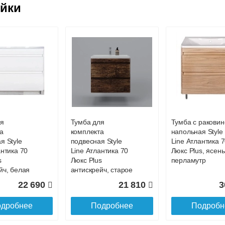
ковской области
ейки
жиме реального времени
товара как при доставке, так и самовывозом
, Web-money, Qiwi-кошельки и другие).
 с НДС)
подробнее...
до подъезда
ля
Тумба для
Тумба с раковин
а
комплекта
напольная Style
я Style
подвесная Style
Line Атлантика 
антика 70
Line Атлантика 70
Люкс Plus, ясень
s
Люкс Plus
перламутр
йч, белая
антискрейч, старое
дерево
22 690
21 810
3
дробнее
Подробнее
Подробн