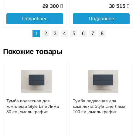
29 300
30 515
Подробнее
Подробнее
1
2
3
4
5
6
7
8
Похожие товары
Подъем на этаж.
Тумба под раковину
Тумба напольная с
напольная Style Line 70
раковиной Style Line Лима
Лима ЛС-00002459, графит
80 см, белая матовая
до подъезда
услуга платная
возможность
Тумба подвесная для
Тумба подвесная для
23 185
35 585
комплекта Style Line Лима
комплекта Style Line Лима
80 см, эмаль графит
100 см, эмаль графит
Подробнее
Подробнее
Доставка в регионы России.