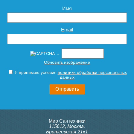
Имя
Подробнее
Подробнее
Тумба с раковиной
Тумба подвесная для
Email
напольная Style Line Лима
комплекта Style Line Лима
60 ЛС-00002457, графит
100 см, белая матовая
→
Тумба для комплекта
Тумба для комплекта
Обновить изображение
29 300
22 340
напольная Style Line
напольная Style Line
Атлантика 70 Люкс Plus
Атлантика 70 Люкс Plus,
Я принимаю условия
политики обработки персональных
антискрейч, белая
ясень перламутр
Подробнее
Подробнее
данных
22 690
22 690
Подробнее
Подробнее
Мир Сантехники
Тумба подвесная для
115612
,
Москва
,
комплекта Style Line Лима
Братеевская 21к1