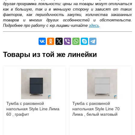
другая программа лояльности: цены на товары могут отличаться
как в большую, так и в меньшую сторону и зависят от таких
факторов, как периодичность закупки, количества заказанных
товаров и многих других особенностей и обстоятельств.
Подробнее про работу с юр.лицами читайте
здесь
.
Самовывоз.
Товары из той же линейки
Оставьте отзыв
Возможные способы оплаты:
Доставка сантехники по Москве и Московской области
Наличный расчёт
Банковской картой на сайте в режиме реального
времени
Банковской картой при получении товара как при
доставке, так и самовывозом
Интернет-деньгами (Yandex-деньги, Web-money,
Тумба с раковиной
Тумба с раковиной
Qiwi-кошельки и другие).
напольная Style Line Лима
напольная Style Line 70
Безналичный расчёт (возможно и с НДС)
60 , графит
Лима , белый матовый
подробнее...
Подробнее об оплате