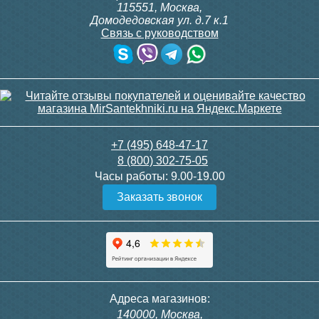
100 см, эмаль графит
115551
,
Москва
,
Домодедовская ул. д.7 к.1
Связь с руководством
Тумба для комплекта
Тумба для комплекта
23 010
напольная Style Line
подвесная Style Line
Атлантика 70 Люкс Plus,
Даллас Леон 120 Люкс
старое дерево
PLUS, серая
Подробнее
22 690
17 390
+7 (495) 648-47-17
8 (800) 302-75-05
Подробнее
Подробнее
Часы работы:
9.00-19.00
Заказать звонок
Тумба для комплекта
Тумба для комплекта Style
Адреса магазинов:
подвесная Style Line
Line Даллас Леон 120 3
140000, Москва,
Даллас Леон 120 Люкс
ящика Люкс Plus Серая