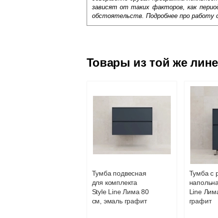
зависят от таких факторов, как период
обстоятельств. Подробнее про работу 
Самовывоз.
Оставьте отзыв
Доставка сантехники по Москве и Мос
Возможные способы оплаты:
Товары из той же лин
Наличный расчёт
Банковской картой на сайте в ре
Банковской картой при получении 
Интернет-деньгами (Yandex-деньги
Безналичный расчёт (возможно и
Подъем на этаж.
услуга платная
возможность
Тумба подвесная
Тумба с 
для комплекта
напольна
Доставка в регионы России.
Style Line Лима 80
Line Лима
см, эмаль графит
графит