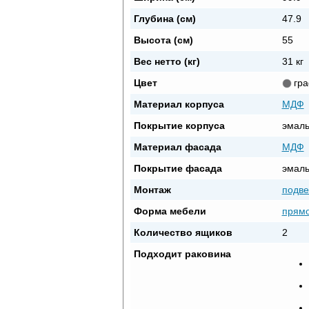
Глубина (см)
47.9
Высота (см)
55
Вес нетто (кг)
31 кг
Цвет
гр
Материал корпуса
МДФ
Покрытие корпуса
эмал
Материал фасада
МДФ
Покрытие фасада
эмал
Монтаж
подве
Форма мебели
прямо
Количество ящиков
2
Подходит раковина