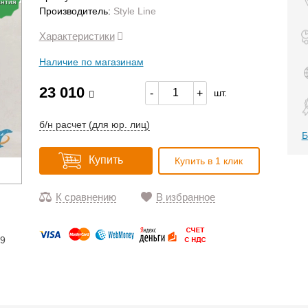
антия
Производитель:
Style Line
Характеристики
Наличие по магазинам
23 010
-
+
шт.
б/н расчет (для юр. лиц)
Б
Купить
Купить в 1 клик
К сравнению
В избранное
19