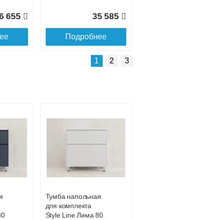
6 655
35 585
ее
Подробнее
Подробнее о доставке
1
2
3
ой
Пенал напольный
Style Line ЛИМА 36
1 ящик PLUS
эмаль, графит
я
Тумба напольная
для комплекта
0 515
24 625
80
Style Line Лима 80