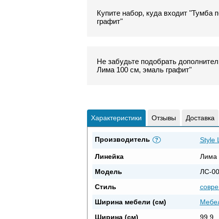
Купите набор, куда входит "Тумба п
графит"
Не забудьте подобрать дополнитель
Лима 100 см, эмаль графит"
Характеристики
Отзывы
Доставка
Производитель
Style 
?
Линейка
Лима
Модель
ЛС-0
Стиль
совр
Ширина мебели (см)
Мебел
Ширина (см)
99.9