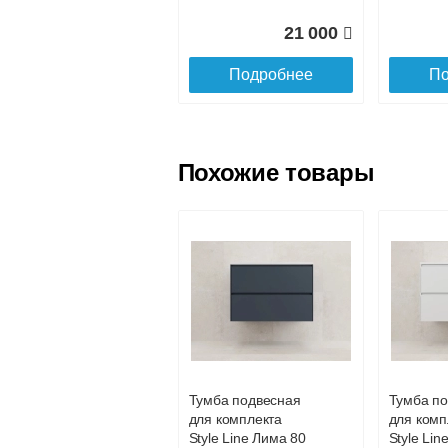
21 000
Подробнее
По
Похожие товары
Зеркальный шкаф
Тумба с 
Style Line Лима 80
напольна
см, белый
Line 70 Л
матовый
графит
Тумба подвесная
Тумба п
для комплекта
для комп
15 145
Style Line Лима 80
Style Lin