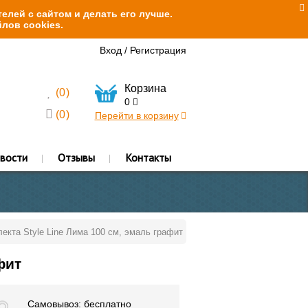
елей с сайтом и делать его лучше.
лов cookies.
Вход
/
Регистрация
Корзина
(
0
)
0
(
0
)
Перейти в корзину
вости
Отзывы
Контакты
екта Style Line Лима 100 см, эмаль графит
фит
Самовывоз: бесплатно