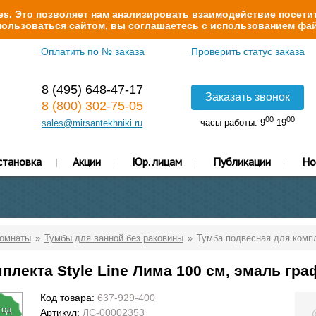
s. Это позволяет нам анализировать взаимодействие посетит
ользоваться сайтом, вы соглашаетесь с использованием фай
Оплатить по № заказа
Проверить статус заказа
8 (495) 648-47-17
Заказать звонок
8 (800) 302-75-05
00
00
часы работы: 9
-19
sales@mirsantekhniki.ru
становка
Акции
Юр. лицам
Публикации
Но
комнаты
Тумбы для ванной без раковины
Тумба подвесная для компл
плекта Style Line Лима 100 см, эмаль гра
Код товара:
637-929-400
год
Артикул:
ЛС-00002353