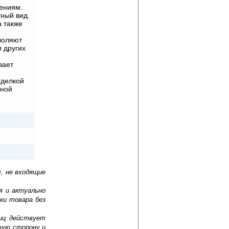
дениям.
тный вид.
а также
воляют
 других
вает
тделкой
нной
, не входящие
я и актуально
ки товара без
лиц действует
шую сторону и