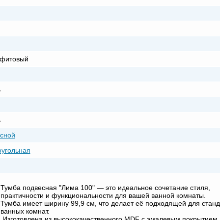
афитовый
ь
ь
сной
угольная
Тумба подвесная "Лима 100" — это идеальное сочетание стиля,
практичности и функциональности для вашей ванной комнаты.
Тумба имеет ширину 99,9 см, что делает её подходящей для стан
ванных комнат.
Изготовлена из высококачественного MDF с эмалевым покрытием,