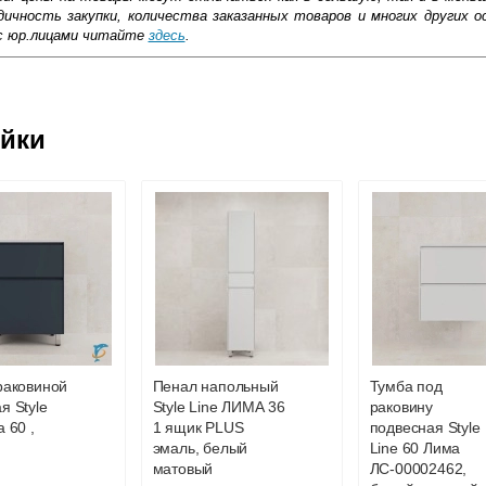
ичность закупки, количества заказанных товаров и многих других о
с юр.лицами читайте
здесь
.
ковской области
ейки
жиме реального времени
товара как при доставке, так и самовывозом
, Web-money, Qiwi-кошельки и другие).
 с НДС)
подробнее...
до подъезда
раковиной
Пенал напольный
Тумба под
я Style
Style Line ЛИМА 36
раковину
 60 ,
1 ящик PLUS
подвесная Style
эмаль, белый
Line 60 Лима
матовый
ЛС-00002462,