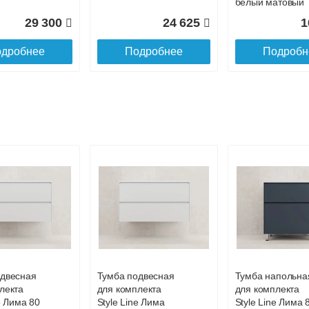
белый матовый
29 300
24 625
1
дробнее
Подробнее
Подробн
раковиной
Зеркальный шкаф
Тумба с раковин
я Style
Style Line Лима
напольная Style
има ,
100 см, белый
Line 70 Лима ,
матовый
белый матовый
одвесная
Тумба подвесная
Тумба напольна
лекта
для комплекта
для комплекта
31 190
19 255
3
e Лима 80
Style Line Лима
Style Line Лима 