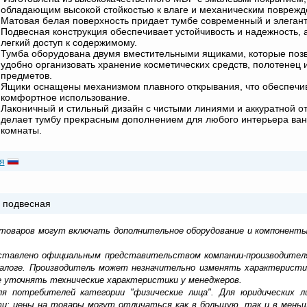
обладающим высокой стойкостью к влаге и механическим повреж
Матовая белая поверхность придает тумбе современный и элеган
Подвесная конструкция обеспечивает устойчивость и надежность, 
легкий доступ к содержимому.
Тумба оборудована двумя вместительными ящиками, которые поз
удобно организовать хранение косметических средств, полотенец и
предметов.
Ящики оснащены механизмом плавного открывания, что обеспечи
комфортное использование.
Лаконичный и стильный дизайн с чистыми линиями и аккуратной о
делает тумбу прекрасным дополнением для любого интерьера ва
комнаты.
я
 подвесная
 товаров могут включать дополнительное оборудование и компоненты
доставлено официальным представительством компании-производител
алоге. Производитель может незначительно изменять характеристи
е уточнять технические характеристики у менеджеров.
ля потребителей категории "физические лица". Для юридических 
ти: цены на товары могут отличаться как в большую, так и в мень