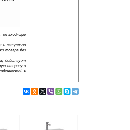
, не входящие
я и актуально
ки товара без
лиц действует
шую сторону и
собенностей и