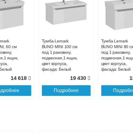
до подъезда
emark
Тумба Lemark
Тумба Lemark
I, 60 см
BUNO MINI 100 см
BUNO MINI 80 с
ковину,
под 1 раковину,
под 1 раковину,
я,1 ящик,
подвесная,1 ящик,
подвесная,1 ящи
пуса,
цвет корпуса,
цвет корпуса,
 Белый
фасада: Белый
фасада: Белый
глянец
глянец
14 618
19 430
1
дробнее
Подробнее
Подробн