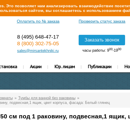
s. Это позволяет нам анализировать взаимодействие посетит
ользоваться сайтом, вы соглашаетесь с использованием фай
Оплатить по № заказа
Проверить статус заказа
8 (495) 648-47-17
Заказать звонок
8 (800) 302-75-05
00
00
часы работы: 9
-19
sales@mirsantekhniki.ru
становка
Акции
Юр. лицам
Публикации
Но
комнаты
Тумбы для ванной без раковины
ину, подвесная,1 ящик, цвет корпуса, фасада: Белый глянец
50 см под 1 раковину, подвесная,1 ящик, 