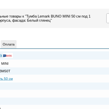
ьные товары к "Тумба Lemark BUNO MINI 50 см под 1
орпуса, фасада: Белый глянец"
Оплата
rk
 MINI
BM50T
ь 50 см
й