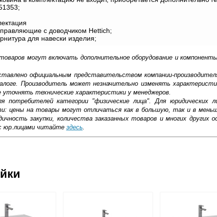
551353;
ектация
равляющие с доводчиком Hettich;
нитура для навески изделия;
 товаров могут включать дополнительное оборудование и компоненты
доставлено официальным представительством компании-производител
алоге. Производитель может незначительно изменять характеристи
е уточнять технические характеристики у менеджеров.
ля потребителей категории "физические лица". Для юридических 
ти: цены на товары могут отличаться как в большую, так и в мень
ичность закупки, количества заказанных товаров и многих других о
с юр.лицами читайте
здесь
.
ковской области
ейки
жиме реального времени
товара как при доставке, так и самовывозом
, Web-money, Qiwi-кошельки и другие).
 с НДС)
подробнее...