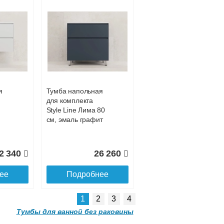
я
Тумба напольная
для комплекта
Style Line Лима 80
см, эмаль графит
2 340
26 260
ее
Подробнее
1
2
3
4
Тумбы для ванной без раковины