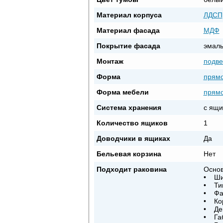
Материал корпуса
ЛДСП
Материал фасада
МДФ
Покрытие фасада
эмал
Монтаж
подве
Форма
прямо
Форма мебели
прямо
Система хранения
с ящи
Количество ящиков
1
Доводчики в ящиках
Да
Бельевая корзина
Нет
Подходит раковина
Основ
• Шир
• Тип
• Фа
• Кор
• Дек
• Габ