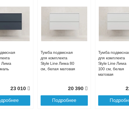
одвесная
Тумба подвесная
Тумба подвесна
лекта
для комплекта
для комплекта
e Лима
Style Line Лима 80
Style Line Лима
эмаль
см, белая матовая
100 см, белая
матовая
23 010
20 390
2
дробнее
Подробнее
Подробн