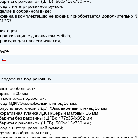
ариты с раковиной (ШГВ): 500х415х730 мм;
ад с интегрированной ручкой;
елие в собранном виде;
овина в комплектацию не входит, приобретается дополнительно 
551353;
ектация
равляющие с доводчиком Hettich;
нитура для навески изделия;
/душ
я
 подвесная под раковину
ные особенности:
ина: 500 мм;
 монтажа: подвесной;
сад МДФ/Эмаль/Белый глянец 16 мм;
пус влагостойкий ЛДСП/Эмаль/Белый глянец 16 мм;
оративная планка ЛДСП/Серый матовый 16 мм;
ариты без раковины (ШГВ): 477х354х392 мм;
ариты с раковиной (ШГВ): 500х415х730 мм;
ад с интегрированной ручкой;
елие в собранном виде;
овина в комплектацию не входит, приобретается дополнительно 