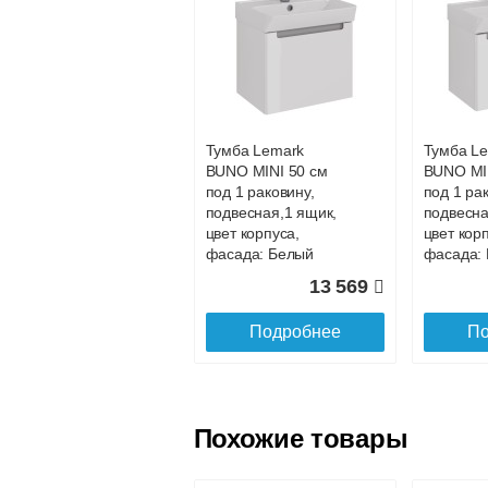
Подъем на этаж.
услуга платная
возможность
Тумба Lemark
Тумба L
BUNO MINI 50 см
BUNO MIN
Доставка в регионы России.
под 1 раковину,
под 1 ра
подвесная,1 ящик,
подвесна
цвет корпуса,
цвет кор
фасада: Белый
фасада:
глянец
глянец
13 569
Подробнее
По
Похожие товары