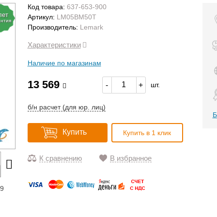
Код товара:
637-653-900
лет
Артикул:
LM05BM50T
антия
Производитель:
Lemark
Характеристики
Наличие по магазинам
13 569
-
+
шт.
б/н расчет (для юр. лиц)
Б
Купить
Купить в 1 клик
К сравнению
В избранное
19