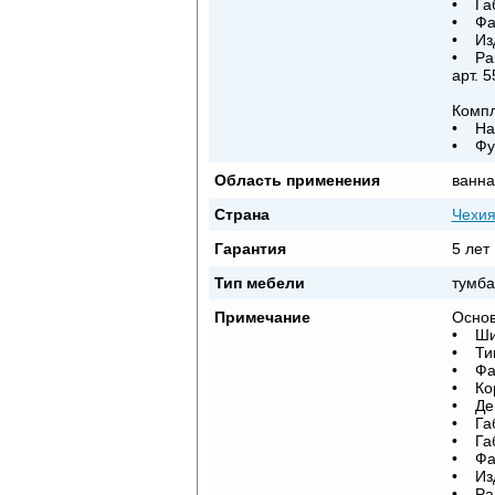
• Габ
• Фас
• Изд
• Рак
арт. 
Компл
• Нап
• Фур
Область применения
ванна
Страна
Чехи
Гарантия
5 лет
Тип мебели
тумба
Примечание
Основ
• Шир
• Тип
• Фа
• Кор
• Дек
• Габ
• Габ
• Фас
• Изд
• Рак