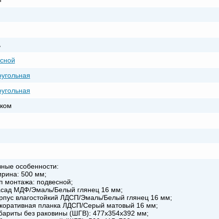
ь
сной
угольная
угольная
ком
ные особенности:
ина: 500 мм;
 монтажа: подвесной;
сад МДФ/Эмаль/Белый глянец 16 мм;
пус влагостойкий ЛДСП/Эмаль/Белый глянец 16 мм;
оративная планка ЛДСП/Серый матовый 16 мм;
ариты без раковины (ШГВ): 477х354х392 мм;