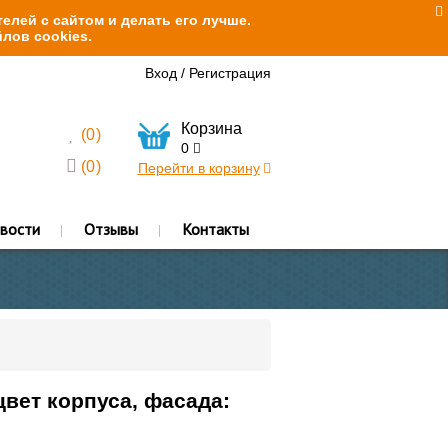
елей с сайтом и делать его лучше.
лов cookies.
Вход
/
Регистрация
Корзина
(
0
)
0
(
0
)
Перейти в корзину
вости
Отзывы
Контакты
цвет корпуса, фасада: