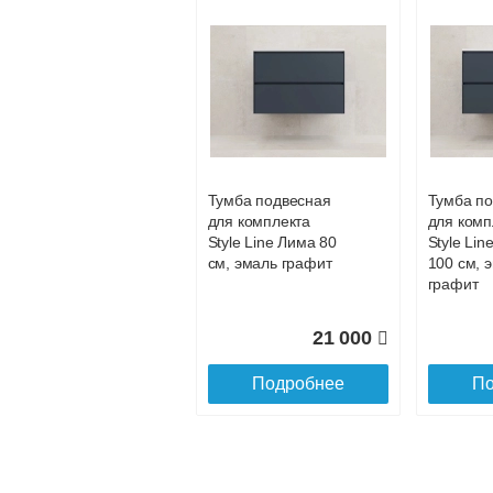
Тумба Lemark
BUNO MINI 125 см
под 2 раковины,
подвесная, 2
ящика, цвет
корпуса, фасада:
Тумба подвесная
Тумба п
Белый глянец
для комплекта
для комп
24 450
Style Line Лима 80
Style Lin
см, эмаль графит
100 см, 
Подробнее
графит
21 000
Подробнее
По