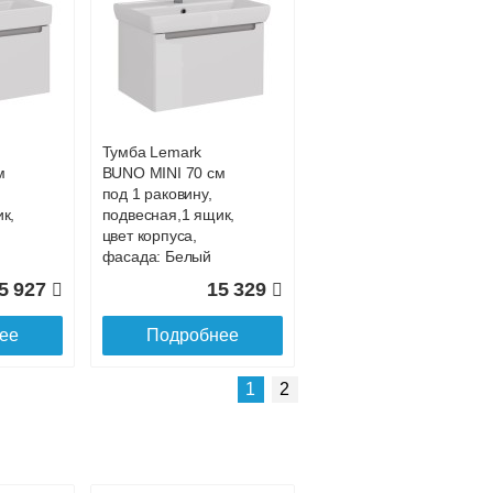
Подробнее об оплате
Тумба Lemark
м
BUNO MINI 70 см
под 1 раковину,
к,
подвесная,1 ящик,
цвет корпуса,
фасада: Белый
глянец
5 927
15 329
ее
Подробнее
Подробнее о доставке
1
2