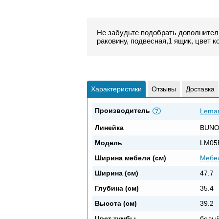
Не забудьте подобрать дополнител
раковину, подвесная,1 ящик, цвет к
Характеристики
Отзывы
Доставка
Производитель
Lema
?
Линейка
BUNO
Модель
LM05
Ширина мебели (см)
Мебел
Ширина (см)
47.7
Глубина (см)
35.4
Высота (см)
39.2
Цвет тумбы
белы