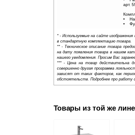
арт. 
Компл
• Нап
• Фур
* - Используемые на сайте изображения
в стандартную комплектацию товара.
** - Техническое описание товара пре
на дату появления товара в нашем кат
нашего уведомления. Просим Вас заране
*** - Цена на товар действительна д
совершенно другая программа лояльнос
зависят от таких факторов, как период
обстоятельств. Подробнее про работу 
Самовывоз.
Оставьте отзыв
Доставка сантехники по Москве и Мос
Возможные способы оплаты:
Товары из той же лин
Наличный расчёт
Банковской картой на сайте в ре
Банковской картой при получении 
Интернет-деньгами (Yandex-деньги
Безналичный расчёт (возможно и