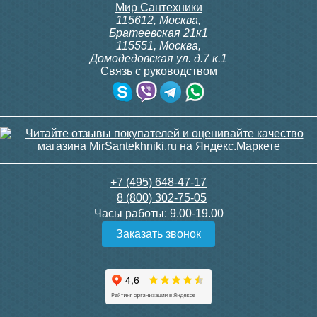
Мир Сантехники
115612
,
Москва
,
Братеевская 21к1
115551
,
Москва
,
Домодедовская ул. д.7 к.1
Связь с руководством
Тумба для комплекта
Тумба для комплекта
напольная Style Line
напольная Style Line
Атлантика 70 Люкс Plus,
Атлантика 70 Люкс Plus,
ясень перламутр
старое дерево
22 690
22 690
+7 (495) 648-47-17
8 (800) 302-75-05
Подробнее
Подробнее
Часы работы:
9.00-19.00
Заказать звонок