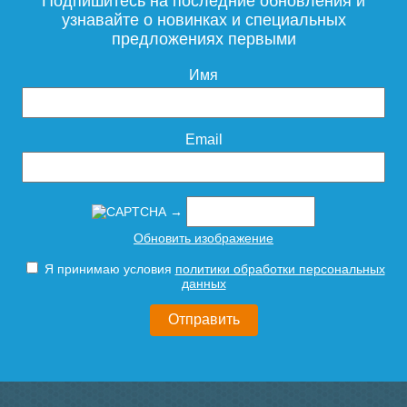
Подпишитесь на последние обновления и
узнавайте о новинках и специальных
предложениях первыми
21 810
21 810
Имя
Подробнее
Подробнее
Email
→
Тумба для комплекта
Тумба для комплекта
Обновить изображение
подвесная Style Line
напольная Style Line
Атлантика 70 Люкс Plus
Атлантика 70 Люкс Plus
Я принимаю условия
политики обработки персональных
антискрейч, белая
антискрейч, белая
данных
21 810
22 690
Подробнее
Подробнее