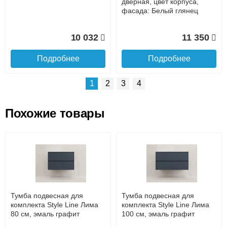
подробнее...
дверная, цвет корпуса,
фасада: Белый глянец
Подробнее об оплате
10 032
11 350
Подробнее
Подробнее
1
2
3
4
Похожие товары
Подъем на этаж.
Пенал Lemark ROMANCE
Тумба Lemark ROMANCE
35см подвесн/напольн, 2-х
100 см под 1 раковину,
дв., открывание лев/прав,
подвесная/напольная, 3-х
до подъезда
цвет корпуса, фасада:
дверная, цвет корпуса,
услуга платная
Белый
фасада: Белый глянец
возможность
Тумба подвесная для
Тумба подвесная для
20 626
13 920
комплекта Style Line Лима
комплекта Style Line Лима
80 см, эмаль графит
100 см, эмаль графит
Подробнее
Подробнее