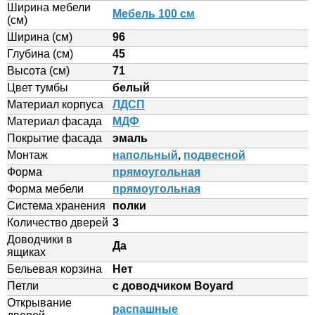
Ширина мебели
Мебель 100 см
(см)
Ширина (см)
96
Глубина (см)
45
Высота (см)
71
Цвет тумбы
белый
Материал корпуса
ЛДСП
Материал фасада
МДФ
Покрытие фасада
эмаль
Монтаж
напольный
,
подвесной
Форма
прямоугольная
Форма мебели
прямоугольная
Система хранения
полки
Количество дверей
3
Доводчики в
Да
ящиках
Бельевая корзина
Нет
Петли
с доводчиком Boyard
Открывание
распашные