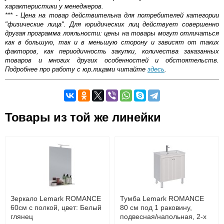
характеристики у менеджеров.
*** - Цена на товар действительна для потребителей категории
"физические лица". Для юридических лиц действует совершенно
другая программа лояльности: цены на товары могут отличаться
как в большую, так и в меньшую сторону и зависят от таких
факторов, как периодичность закупки, количества заказанных
товаров и многих других особенностей и обстоятельств.
Подробнее про работу с юр.лицами читайте
здесь
.
Самовывоз.
Товары из той же линейки
Оставьте отзыв
Возможные способы оплаты:
Доставка сантехники по Москве и Московской области
Наличный расчёт
Банковской картой на сайте в режиме реального
времени
Банковской картой при получении товара как при
доставке, так и самовывозом
Интернет-деньгами (Yandex-деньги, Web-money,
Зеркало Lemark ROMANCE
Тумба Lemark ROMANCE
Qiwi-кошельки и другие).
60см с полкой, цвет: Белый
80 см под 1 раковину,
Безналичный расчёт (возможно и с НДС)
глянец
подвесная/напольная, 2-х