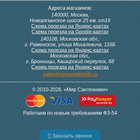
Тумба для комплекта
Тумба для комплекта
Адреса магазинов:
подвесная Style Line
подвесная Style Line
140000, Москва,
Даллас Леон 120 Люкс
Даллас Леон 120 Люкс
Новорязанское шоссе 25 км, ст16
PLUS, серая
PLUS, белая
Схема проезда на Яндекс-картах
Схема проезда на Google-картах
140108, Московская обл.,
17 390
17 390
г. Раменское, улица Михалевича, 116Б
Схема проезда на Яндекс-картах
Московская обл.,
Подробнее
Подробнее
г. Бронницы, Каширский переулок, 68
Схема проезда на Яндекс-картах
sales@mirsantekhniki.ru
© 2010-2026. «Мир Сантехники»
Тумба для комплекта Style
Тумба для комплекта Style
Работаем по новым требованиям ФЗ-54
Line Даллас Леон 120 3
Line Даллас Леон 120 3
ящика Люкс Plus Серая
ящика Люкс Plus Белая
Заказать звонок