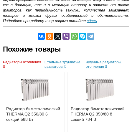
как в большую, так и в меньшую сторону и зависят от таких
факторов, как периодичность закупки, количества заказанных
товаров и многих других особенностей и обстоятельств.
Подробнее про работу с юр.лицами читайте
здесь
.
Самовывоз.
Похожие товары
Оставьте отзыв
Возможные способы оплаты:
Радиаторы отопления
Стальные трубчатые
Чугунные радиаторы
Доставка сантехники по Москве и Московской области
радиаторы
отопления
Наличный расчёт
Банковской картой на сайте в режиме реального
времени
Банковской картой при получении товара как при
доставке, так и самовывозом
Интернет-деньгами (Yandex-деньги, Web-money,
Qiwi-кошельки и другие).
Безналичный расчёт (возможно и с НДС)
Радиатор биметаллический
Радиатор биметаллический
подробнее...
THERMA Q2 350/80 6
THERMA Q2 350/80 8
секций 588 Вт
секций 784 Вт
Подробнее об оплате