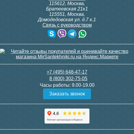
Подробнее
Подробнее
115612
,
Москва
,
Братеевская 21к1
115551
,
Москва
,
Домодедовская ул. д.7 к.1
Связь с руководством
Чугунный радиатор
Радимакс (RETROstyle)
LOFT 500/070 1 секция
+7 (495) 648-47-17
8 (800) 302-75-05
Часы работы:
9.00-19.00
3 400
Заказать звонок
Подробнее