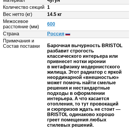
Материал
чугун
Количество секций
1
Вес нетто (кг)
14.5 кг
Межосевое
600
расстояние (мм)
Страна
Россия
Примечания и
Барочная вычурность BRISTOL
Состав поставки
разбавит строгость
классического интерьера или
привнесет нотки иронии
в метафизику модернистского
жилища. Этот радиатор с яркой
неординарной «внешностью»
может помочь найти смелые
решения и нестандартные
подходы в оформлении
интерьера. А что касается
отопления, то тут провокаций
и сюрпризов ждать не стоит —
BRISTOL одинаково хорошо
греет помещения любых
стилевых решений.