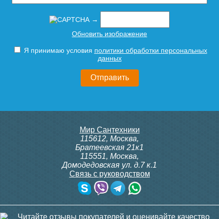
→
Обновить изображение
Я принимаю условия
политики обработки персональных
Чугунный радиатор
Чугунный радиатор
данных
Радимакс (RETROstyle)
Радимакс (RETROstyle)
LOFT 600/070 1 секция
LOFT 600 1 секция
3 600
3 950
Мир Сантехники
Подробнее
Подробнее
115612
,
Москва
,
Братеевская 21к1
115551
,
Москва
,
Домодедовская ул. д.7 к.1
Связь с руководством
Чугунный радиатор