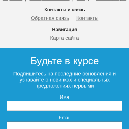
Подробнее
Подробнее
7 300
13 100
Контакты и связь
Обратная связь
Контакты
Подробнее
Подробнее
Навигация
Карта сайта
Будьте в курсе
Чугунный радиатор
Чугунный радиатор
Радимакс (RETROstyle)
Радимакс (RETROstyle)
Подпишитесь на последние обновления и
WINDSBOLD 600 1 секция
WINDSBOLD 400 1 секция
узнавайте о новинках и специальных
предложениях первыми
Имя
6 150
5 000
Подробнее
Подробнее
Email