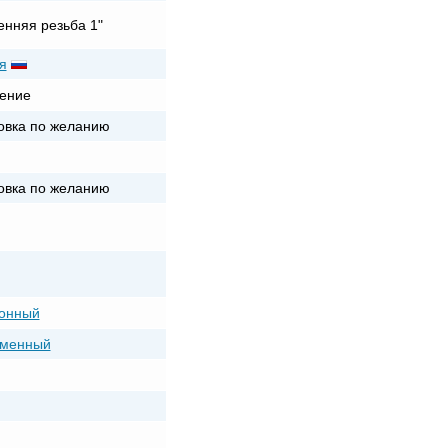
енняя резьба 1"
я
ение
овка по желанию
овка по желанию
онный
еменный