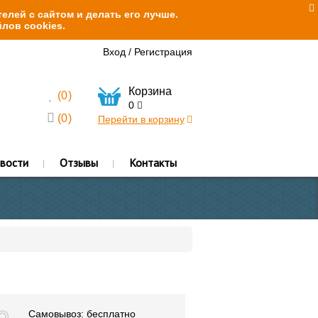
елей с сайтом и делать его лучше.
лов cookies.
Вход
/
Регистрация
Корзина
(
0
)
0
(
0
)
Перейти в корзину
вости
Отзывы
Контакты
Самовывоз: бесплатно