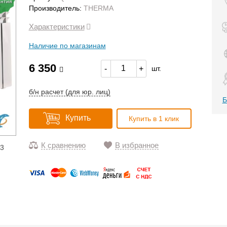
антия
Производитель:
THERMA
Характеристики
Наличие по магазинам
6 350
-
+
шт.
б/н расчет (для юр. лиц)
Б
Купить
Купить в 1 клик
К сравнению
В избранное
13