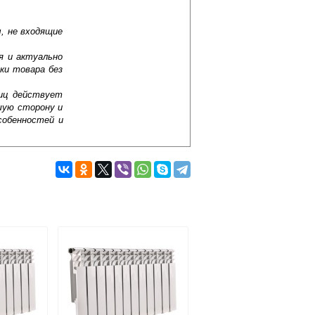
, не входящие
я и актуально
ки товара без
лиц действует
шую сторону и
собенностей и
выштампованные углубления, собранные
квозь радиатор на коробе, снизу и
нию помещение. Панельные радиаторы
Подробнее об оплате
й расход теплоносителя и небольшую
также отметить, что у них
оров состоят в низком рабочем давлении