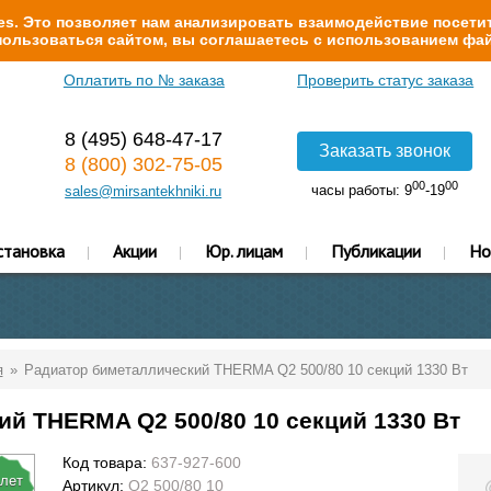
s. Это позволяет нам анализировать взаимодействие посетит
ользоваться сайтом, вы соглашаетесь с использованием фай
Оплатить по № заказа
Проверить статус заказа
8 (495) 648-47-17
Заказать звонок
8 (800) 302-75-05
00
00
часы работы: 9
-19
sales@mirsantekhniki.ru
становка
Акции
Юр. лицам
Публикации
Но
я
Радиатор биметаллический THERMA Q2 500/80 10 секций 1330 Вт
й THERMA Q2 500/80 10 секций 1330 Вт
Код товара:
637-927-600
 лет
Артикул:
Q2 500/80 10