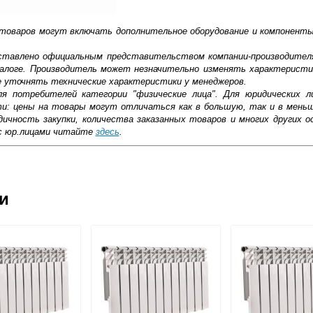
 товаров могут включать дополнительное оборудование и компоненты
доставлено официальным представительством компании-производител
алоге. Производитель может незначительно изменять характеристи
е уточнять технические характеристики у менеджеров.
ля потребителей категории "физические лица". Для юридических 
ти: цены на товары могут отличаться как в большую, так и в мень
ичность закупки, количества заказанных товаров и многих других о
с юр.лицами читайте
здесь
.
ковской области
ии
жиме реального времени
товара как при доставке, так и самовывозом
анельный радиатор состоит из 2 стальных листов, которые имеют 
, Web-money, Qiwi-кошельки и другие).
 пластины могут быть установлены между пластинами.
 с НДС)
о этим пластинам циркулирует горячая вода. Для прохода воздуха с
подробнее...
верху прорезаны отверстия, способствующие быстрому прогрева
меют высокую теплоотдачу, широкую линейку размеров, экономны
олщину. Среди основных преимуществ панельных радиаторов важно 
тносительно низкая цена. А главные недостатки панельных радиат