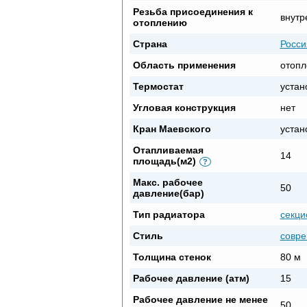
Резьба присоединения к
внутр
отоплению
Страна
Росси
Область применения
отопл
Термостат
устан
Угловая конструкция
нет
Кран Маевского
устан
Отапливаемая
14
площадь(м2)
?
Макс. рабочее
50
давление(бар)
Тип радиатора
секци
Стиль
совр
Толщина стенок
80 м
Рабочее давление (атм)
15
Рабочее давление не менее
50