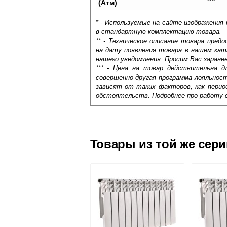
(Атм)
* - Используемые на сайте изображения
в стандартную комплектацию товара.
** - Техническое описание товара пре
на дату появления товара в нашем кат
нашего уведомления. Просим Вас заране
*** - Цена на товар действительна д
совершенно другая программа лояльнос
зависят от таких факторов, как период
обстоятельств. Подробнее про работу 
Самовывоз.
Оставьте отзыв
Доставка сантехники по Москве и Мос
Возможные способы оплаты:
Товары из той же сер
Наличный расчёт
Типы Радиаторов
Банковской картой на сайте в ре
Банковской картой при получении 
Панельные радиаторы
. П
Интернет-деньгами (Yandex-деньги
в короб. Одна, две или три
Безналичный расчёт (возможно и
П
с
и
т
о
Подъем на этаж.