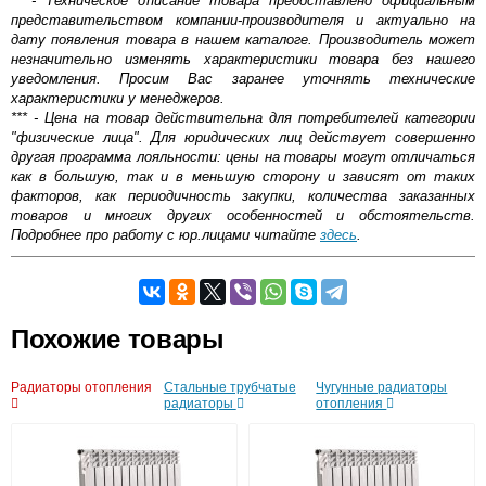
** - Техническое описание товара предоставлено официальным
представительством компании-производителя и актуально на
дату появления товара в нашем каталоге. Производитель может
незначительно изменять характеристики товара без нашего
уведомления. Просим Вас заранее уточнять технические
характеристики у менеджеров.
*** - Цена на товар действительна для потребителей категории
"физические лица". Для юридических лиц действует совершенно
другая программа лояльности: цены на товары могут отличаться
как в большую, так и в меньшую сторону и зависят от таких
факторов, как периодичность закупки, количества заказанных
товаров и многих других особенностей и обстоятельств.
Подробнее про работу с юр.лицами читайте
здесь
.
Самовывоз.
Похожие товары
Оставьте отзыв
Возможные способы оплаты:
Радиаторы отопления
Стальные трубчатые
Чугунные радиаторы
Доставка сантехники по Москве и Московской области
радиаторы
отопления
Наличный расчёт
Банковской картой на сайте в режиме реального
времени
Банковской картой при получении товара как при