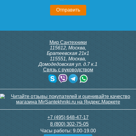
Радимакс (RETROstyle)
Радимакс (RETROstyle)
LOFT 600/070 1 секция
LOFT 600 1 секция
3 600
3 950
Мир Сантехники
Подробнее
Подробнее
115612
,
Москва
,
Братеевская 21к1
115551
,
Москва
,
Домодедовская ул. д.7 к.1
Связь с руководством
Чугунный радиатор
Радимакс (RETROstyle)
LOFT 500/070 1 секция
+7 (495) 648-47-17
8 (800) 302-75-05
Часы работы:
9.00-19.00
3 400