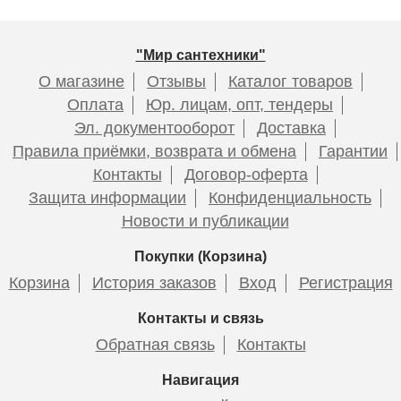
6 750
7 300
Подробнее
Подробнее
"Мир сантехники"
О магазине
Отзывы
Каталог товаров
Оплата
Юр. лицам, опт, тендеры
Эл. документооборот
Доставка
Радиатор биметаллический
Радиатор биметаллический
Правила приёмки, возврата и обмена
Гарантии
THERMA Q2 500/80 8
THERMA Q2 500/80 12
Контакты
Договор-оферта
секций 1064 Вт
секций 1596 Вт
Чугунный радиатор
Чугунный радиатор
Защита информации
Конфиденциальность
Радимакс (RETROstyle)
Радимакс (RETROstyle)
Новости и публикации
BRISTOL 800 1 секция
BRISTOL 600 1 секция
Покупки (Корзина)
5 080
7 620
Корзина
История заказов
Вход
Регистрация
Подробнее
Подробнее
13 100
10 150
Контакты и связь
Обратная связь
Контакты
Подробнее
Подробнее
Навигация