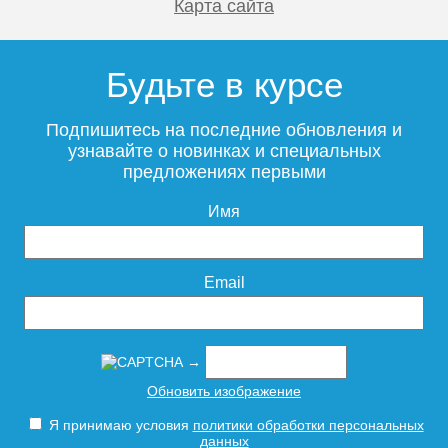
Карта сайта
Будьте в курсе
Чугунный радиатор
Чугунный радиатор
Радимакс (RETROstyle)
Радимакс (RETROstyle)
Подпишитесь на последние обновления и
WINDSBOLD 600 1 секция
WINDSBOLD 400 1 секция
узнавайте о новинках и специальных
предложениях первыми
Имя
6 150
5 000
Подробнее
Подробнее
Email
→
Обновить изображение
Я принимаю условия
политики обработки персональных
Чугунный радиатор
Чугунный радиатор
данных