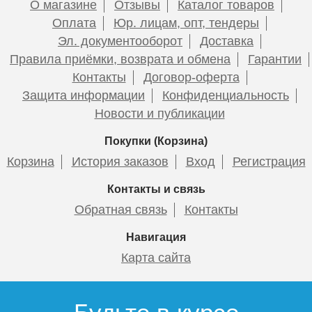
О магазине
Отзывы
Каталог товаров
Оплата
Юр. лицам, опт, тендеры
Эл. документооборот
Доставка
Радиатор биметаллический
Радиатор биметаллический
Правила приёмки, возврата и обмена
Гарантии
THERMA Q2 500/80 8
THERMA Q2 500/80 12
Контакты
Договор-оферта
секций 1064 Вт
секций 1596 Вт
Чугунный радиатор
Чугунный радиатор
Защита информации
Конфиденциальность
Радимакс (RETROstyle) IRIS
Радимакс (RETROstyle)
Новости и публикации
1 секция
BRISTOL 800 1 секция
Покупки (Корзина)
5 080
7 620
Корзина
История заказов
Вход
Регистрация
Подробнее
Подробнее
7 300
13 100
Контакты и связь
Обратная связь
Контакты
Подробнее
Подробнее
Навигация
Карта сайта