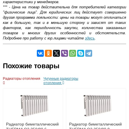
характеристики у менеджеров.
*** - Цена на товар действительна для потребителей категории
"физические лица". Для юридических лиц действует совершенно
другая программа лояльности: цены на товары могут отличаться
как в большую, так и в меньшую сторону и зависят от таких
факторов, как периодичность закупки, количества заказанных
товаров и многих других особенностей и обстоятельств.
Подробнее про работу с юр.лицами читайте
здесь
.
Самовывоз.
Похожие товары
Оставьте отзыв
Возможные способы оплаты:
Радиаторы отопления
Чугунные радиаторы
Доставка сантехники по Москве и Московской области
отопления
Наличный расчёт
Банковской картой на сайте в режиме реального
времени
Банковской картой при получении товара как при
доставке, так и самовывозом
Интернет-деньгами (Yandex-деньги, Web-money,
Qiwi-кошельки и другие).
Безналичный расчёт (возможно и с НДС)
Радиатор биметаллический
Радиатор биметаллический
подробнее...