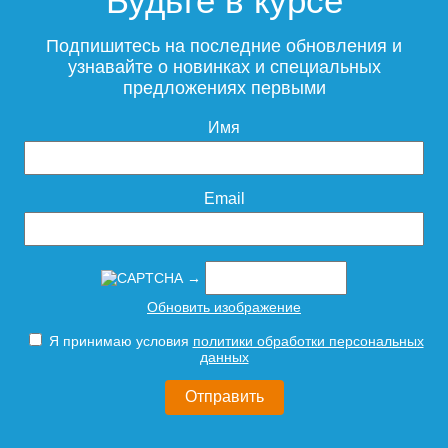
Будьте в курсе
Чугунный радиатор
Чугунный радиатор
Радимакс (RETROstyle)
Радимакс (RETROstyle)
Подпишитесь на последние обновления и
BRISTOL 600 1 секция
WINDSBOLD 600 1 секция
узнавайте о новинках и специальных
предложениях первыми
Имя
10 150
6 150
Подробнее
Подробнее
Email
→
Обновить изображение
Я принимаю условия
политики обработки персональных
Чугунный радиатор
Чугунный радиатор
данных
Радимакс (RETROstyle)
Радимакс (RETROstyle)
WINDSBOLD 400 1 секция
LOFT 600/070 1 секция