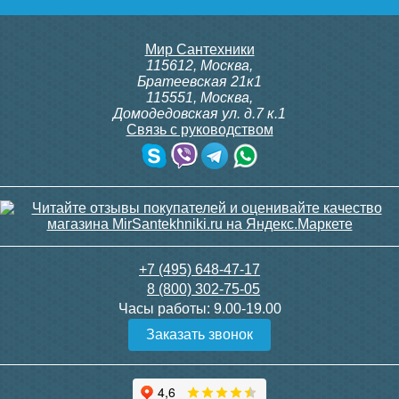
5 000
3 600
Мир Сантехники
Подробнее
Подробнее
115612
,
Москва
,
Братеевская 21к1
115551
,
Москва
,
Домодедовская ул. д.7 к.1
Связь с руководством
Чугунный радиатор
Чугунный радиатор
Радимакс (RETROstyle)
Радимакс (RETROstyle)
LOFT 600 1 секция
LOFT 500/070 1 секция
+7 (495) 648-47-17
8 (800) 302-75-05
Часы работы:
9.00-19.00
3 950
3 400
Заказать звонок
Подробнее
Подробнее