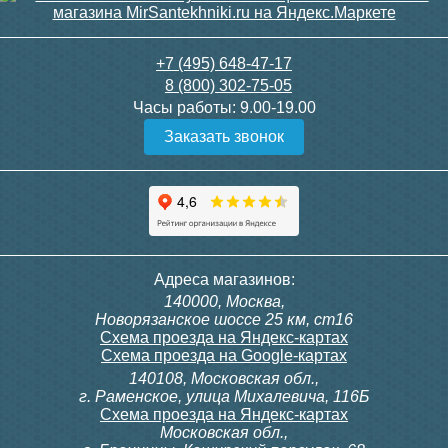
Опрессовочное давление
. Опрессовочным
давлением называется максимальное
значение, которое радиатор
способен
+7 (495) 648-47-17
выдержать в течении
короткого промежутка
8 (800) 302-75-05
времени, например, в течении времени когда
проверяют систему отопления. Оно может
Часы работы:
9.00-19.00
доходить до 20 – 30 атм. Опрессовочное
Заказать звонок
давление батареи должно на 5 – 6 атм
превышать обычное.
Конструкция
Напольные радиаторы
. Напольные
радиаторы являются узкими и длинными
конструкциями. Напольные радиаторы не
Адреса магазинов:
занимают много места и обычно их
140000, Москва,
устанавливают под низкие оконные проемы.
Новорязанское шоссе 25 км, ст16
Они имеют широкую верхнюю поверхность с
Схема проезда на Яндекс-картах
перфорацией для выхода чистого воздуха.
Схема проезда на Google-картах
Настенные радиаторы
. Для установки
настенной батареи нужно вмонтировать
140108, Московская обл.,
крюки в стену и на них подвесить радиатор.
г. Раменское, улица Михалевича, 116Б
Во время монтажа необходимо также учесть
Схема проезда на Яндекс-картах
вес радиатора, чтобы стена могла выдержать
Московская обл.,