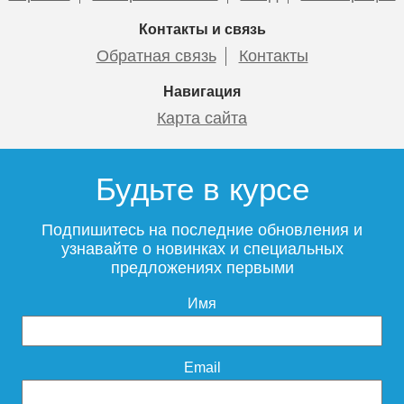
Контакты и связь
Чугунный радиатор
Чугунный радиатор
Обратная связь
Контакты
Радимакс (RETROstyle)
Радимакс (RETROstyle)
WINDSBOLD 400 1 секция
LOFT 600/070 1 секция
Навигация
Карта сайта
5 000
3 600
Будьте в курсе
Подробнее
Подробнее
Подпишитесь на последние обновления и
узнавайте о новинках и специальных
предложениях первыми
Имя
Чугунный радиатор
Чугунный радиатор
Email
Радимакс (RETROstyle)
Радимакс (RETROstyle)
LOFT 600 1 секция
LOFT 500/070 1 секция