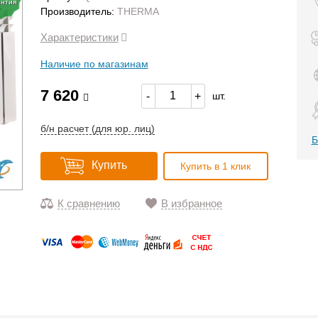
антия
Производитель:
THERMA
Характеристики
Наличие по магазинам
7 620
-
+
шт.
б/н расчет (для юр. лиц)
Б
Купить
Купить в 1 клик
К сравнению
В избранное