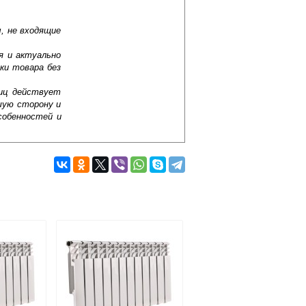
, не входящие
я и актуально
ки товара без
лиц действует
шую сторону и
собенностей и
выштампованные углубления, собранные
квозь радиатор на коробе, снизу и
нию помещение. Панельные радиаторы
Подробнее об оплате
й расход теплоносителя и небольшую
также отметить, что у них
оров состоят в низком рабочем давлении