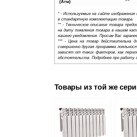
(Атм)
* - Используемые на сайте изображения
в стандартную комплектацию товара.
** - Техническое описание товара пре
на дату появления товара в нашем кат
нашего уведомления. Просим Вас заране
*** - Цена на товар действительна д
совершенно другая программа лояльнос
зависят от таких факторов, как период
обстоятельств. Подробнее про работу 
Самовывоз.
Оставьте отзыв
Доставка сантехники по Москве и Мос
Возможные способы оплаты:
Товары из той же сер
Наличный расчёт
Типы Радиаторов
Банковской картой на сайте в ре
Банковской картой при получении 
Панельные радиаторы
. П
Интернет-деньгами (Yandex-деньги
в короб. Одна, две или три
Безналичный расчёт (возможно и
П
с
и
т
о
Подъем на этаж.