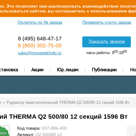
s. Это позволяет нам анализировать взаимодействие посетит
ользоваться сайтом, вы соглашаетесь с использованием фай
Оплатить по № заказа
Проверить статус заказа
8 (495) 648-47-17
Заказать звонок
8 (800) 302-75-05
00
00
часы работы: 9
-19
sales@mirsantekhniki.ru
становка
Акции
Юр. лицам
Публикации
Но
я
Радиатор биметаллический THERMA Q2 500/80 12 секций 1596 Вт
й THERMA Q2 500/80 12 секций 1596 Вт
Код товара:
637-886-400
 лет
Артикул:
Q2 500/80 12