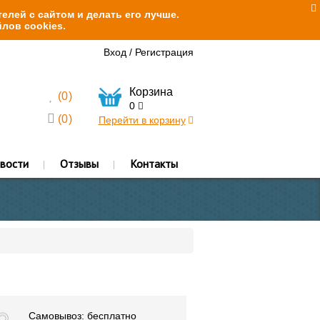
елей с сайтом и делать его лучше.
лов cookies.
Вход
/
Регистрация
Корзина
(
0
)
0
(
0
)
Перейти в корзину
вости
Отзывы
Контакты
Самовывоз: бесплатно