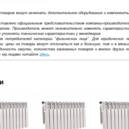
 товаров могут включать дополнительное оборудование и компоненты
доставлено официальным представительством компании-производител
алоге. Производитель может незначительно изменять характеристи
е уточнять технические характеристики у менеджеров.
ля потребителей категории "физические лица". Для юридических 
ти: цены на товары могут отличаться как в большую, так и в мень
ичность закупки, количества заказанных товаров и многих других о
с юр.лицами читайте
здесь
.
ковской области
ии
жиме реального времени
товара как при доставке, так и самовывозом
анельный радиатор состоит из 2 стальных листов, которые имеют 
, Web-money, Qiwi-кошельки и другие).
 пластины могут быть установлены между пластинами.
 с НДС)
о этим пластинам циркулирует горячая вода. Для прохода воздуха с
подробнее...
верху прорезаны отверстия, способствующие быстрому прогрева
меют высокую теплоотдачу, широкую линейку размеров, экономны
олщину. Среди основных преимуществ панельных радиаторов важно 
тносительно низкая цена. А главные недостатки панельных радиат