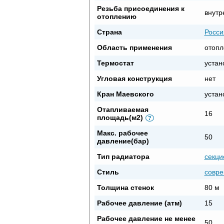
Резьба присоединения к
внутр
отоплению
Страна
Росси
Область применения
отопл
Термостат
устан
Угловая конструкция
нет
Кран Маевского
устан
Отапливаемая
16
площадь(м2)
?
Макс. рабочее
50
давление(бар)
Тип радиатора
секци
Стиль
совр
Толщина стенок
80 м
Рабочее давление (атм)
15
Рабочее давление не менее
50