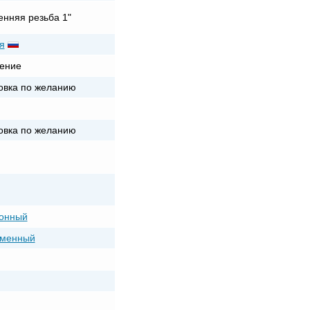
енняя резьба 1"
я
ение
овка по желанию
овка по желанию
онный
еменный