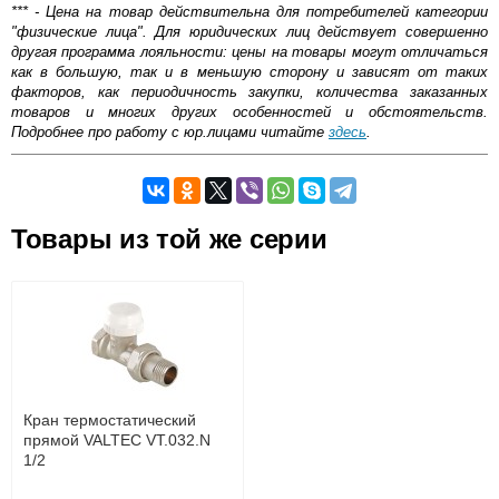
*** - Цена на товар действительна для потребителей категории
"физические лица". Для юридических лиц действует совершенно
другая программа лояльности: цены на товары могут отличаться
как в большую, так и в меньшую сторону и зависят от таких
факторов, как периодичность закупки, количества заказанных
товаров и многих других особенностей и обстоятельств.
Подробнее про работу с юр.лицами читайте
здесь
.
Самовывоз.
Товары из той же серии
Оставьте отзыв
Возможные способы оплаты:
Доставка сантехники по Москве и Московской области
Наличный расчёт
Банковской картой на сайте в режиме реального
времени
Типы Радиаторов
Банковской картой при получении товара как при
доставке, так и самовывозом
Панельные радиаторы
. Панельный
Интернет-деньгами (Yandex-деньги, Web-money,
радиатор состоит из 2 стальных листов,
Кран термостатический
Qiwi-кошельки и другие).
которые имеют выштампованные углубления,
прямой VALTEC VT.032.N
Безналичный расчёт (возможно и с НДС)
собранные в короб. Одна, две или три
1/2
подробнее...
пластины могут быть установлены между
пластинами.