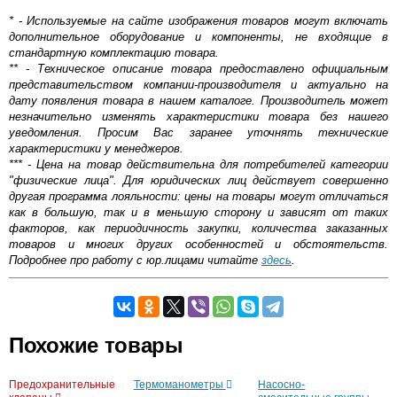
* - Используемые на сайте изображения товаров могут включать
дополнительное оборудование и компоненты, не входящие в
стандартную комплектацию товара.
** - Техническое описание товара предоставлено официальным
представительством компании-производителя и актуально на
дату появления товара в нашем каталоге. Производитель может
незначительно изменять характеристики товара без нашего
уведомления. Просим Вас заранее уточнять технические
характеристики у менеджеров.
*** - Цена на товар действительна для потребителей категории
"физические лица". Для юридических лиц действует совершенно
другая программа лояльности: цены на товары могут отличаться
как в большую, так и в меньшую сторону и зависят от таких
факторов, как периодичность закупки, количества заказанных
товаров и многих других особенностей и обстоятельств.
Подробнее про работу с юр.лицами читайте
здесь
.
Самовывоз.
Оставьте отзыв
Похожие товары
Возможные способы оплаты:
Предохранительные
Термоманометры
Насосно-
Доставка сантехники по Москве и Московской области