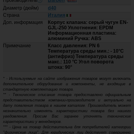
Производитель
Barberi
?
10 902
Диаметр (дюйм)
d40
9 461
Страна
Италия
-
Доп. информация
Корпус клапана: серый чугун EN-
Сепаратор шлама Flamco Clean T
GJL-250 Уплотнения: EPDM
DN 20 28051
+
Информационная пластина:
алюминий Ручка: ABS
Купить
Примечание
Класс давления: PN 6
Температура среды мин.: - 10°C
17 956
(антифриз) Температура среды
14 484
макс.: 110 °C Угол поворота
штока: 90°
-
Сепаратор шлама Flamco Clean T
DN 25 28053
* - Используемые на сайте изображения товаров могут включать
+
дополнительное оборудование и компоненты, не входящие в
стандартную комплектацию товара.
Купить
** - Техническое описание товара предоставлено официальным
представительством компании-производителя и актуально на
дату появления товара в нашем каталоге. Производитель может
Автоматический воздухоотводчик
877
765
Flamco Flovent 1/2 с отсечным
незначительно изменять характеристики товара без нашего
клапаном
уведомления. Просим Вас заранее уточнять технические
-
характеристики у менеджеров.
Автоматический
*** - Цена на товар действительна для потребителей категории
+
воздухоотводчик Flamco
"физические лица". Для юридических лиц действует совершенно