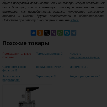
Flovent 1/2 с отсечным
другая программа лояльности: цены на товары могут отличаться
Купить
клапаном
как в большую, так и в меньшую сторону и зависят от таких
факторов, как периодичность закупки, количества заказанных
товаров и многих других особенностей и обстоятельств.
1 609
Подробнее про работу с юр.лицами читайте
здесь
.
1 477
-
Кран шаровой для манометра
Самовывоз.
STOUT ВР/НР, 1/2
+
Похожие товары
Оставьте отзыв
Купить
Возможные способы оплаты:
Предохранительные
Термоманометры
Насосно-
Доставка сантехники по Москве и Московской области
450
клапаны
смесительные группы
Наличный расчёт
-
Банковской картой на сайте в режиме реального
Комплект настенных
Самопромывные
Воздухоотводчики
Манометры
времени
регулируемых кронштейнов Royal
фильтры
+
Банковской картой при получении товара как при
Thermo Design 100, чёрные
Аксессуары к
Термометры
Редукторы давления
доставке, так и самовывозом
радиаторам
Интернет-деньгами (Yandex-деньги, Web-money,
Купить
Qiwi-кошельки и другие).
Безналичный расчёт (возможно и с НДС)
450
подробнее...
-
Комплект настенных
Подробнее об оплате
регулируемых кронштейнов Royal