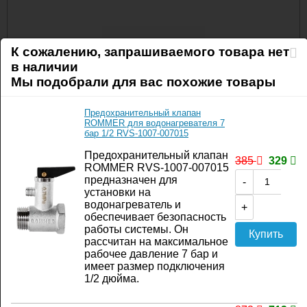
К сожалению, запрашиваемого товара нет
в наличии
Мы подобрали для вас похожие товары
Предохранительный клапан
ROMMER для водонагревателя 7
бар 1/2 RVS-1007-007015
Предохранительный клапан
385
329
ROMMER RVS-1007-007015
предназначен для
-
установки на
Прямо сейчас этот товар смотрят 10 человек.
водонагреватель и
+
обеспечивает безопасность
Код товара:
522-666
работы системы. Он
Купить
Артикул:
P5204000Mm
рассчитан на максимальное
Производитель:
Barberi
рабочее давление 7 бар и
имеет размер подключения
Характеристики
1/2 дюйма.
Данного товара нет в продаже