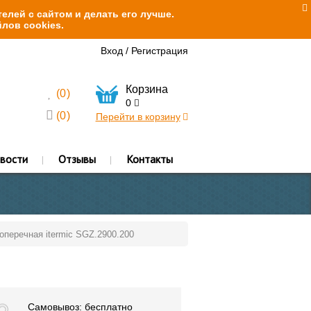
елей с сайтом и делать его лучше.
лов cookies.
Вход
/
Регистрация
Корзина
(
0
)
0
(
0
)
Перейти в корзину
вости
Отзывы
Контакты
перечная itermic SGZ.2900.200
Самовывоз: бесплатно