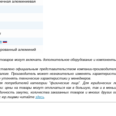
речная алюминиевая
г
я
ированный алюминий
 товаров могут включать дополнительное оборудование и компоненты
доставлено официальным представительством компании-производител
алоге. Производитель может незначительно изменять характеристи
е уточнять технические характеристики у менеджеров.
ля потребителей категории "физические лица". Для юридических 
ти: цены на товары могут отличаться как в большую, так и в мень
ичность закупки, количества заказанных товаров и многих других о
с юр.лицами читайте
здесь
.