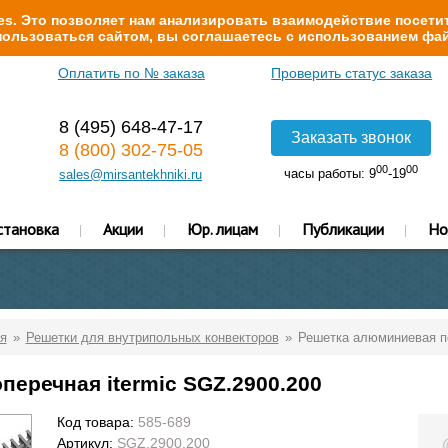
s. Это позволяет нам анализировать взаимодействие посетит
ользоваться сайтом, вы соглашаетесь с использованием фай
Оплатить по № заказа
Проверить статус заказа
8 (495) 648-47-17
Заказать звонок
8 (800) 302-75-05
00
00
часы работы: 9
-19
sales@mirsantekhniki.ru
становка
Акции
Юр. лицам
Публикации
Но
я
Решетки для внутрипольных конвекторов
Решетка алюминиевая по
еречная itermic SGZ.2900.200
Код товара:
585-689
Артикул:
SGZ.2900.200