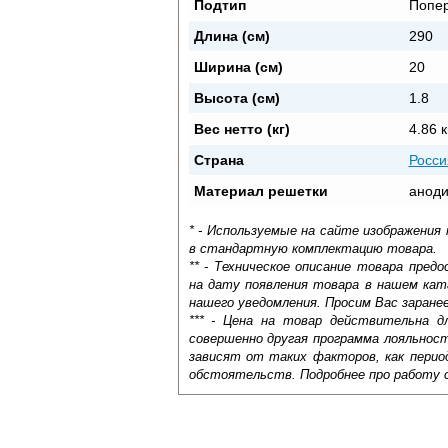
Подтип
Попе
Длина (см)
290
Ширина (см)
20
Высота (см)
1.8
Вес нетто (кг)
4.86 к
Страна
Росси
Материал решетки
aнод
* - Используемые на сайте изображения
в стандартную комплектацию товара.
** - Техническое описание товара пре
на дату появления товара в нашем кат
нашего уведомления. Просим Вас заране
*** - Цена на товар действительна д
совершенно другая программа лояльнос
зависят от таких факторов, как период
обстоятельств. Подробнее про работу 
Самовывоз.