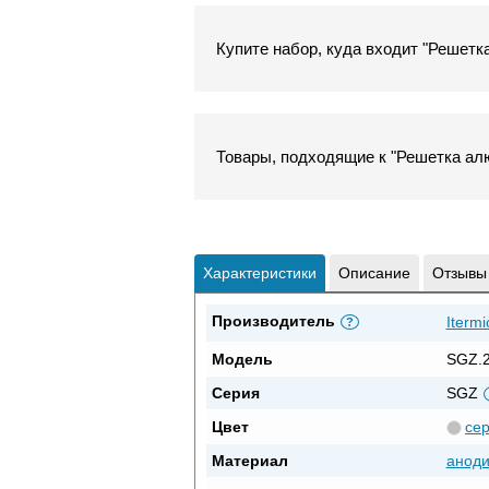
Купите набор, куда входит "Решетк
Товары, подходящие к "Решетка алю
Характеристики
Описание
Отзывы
Производитель
Itermi
?
Модель
SGZ.2
Серия
SGZ
Цвет
се
Материал
анод