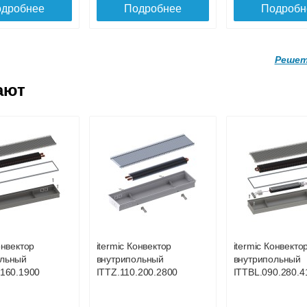
дробнее
Подробнее
Подробн
Решет
ают
Решетка
Решетка
евая
алюминиевая
алюминиевая
ая itermic
поперечная itermic
поперечная iter
.350
SGZ.900.400
SGZ.4900.200
Решетка
Решетка
евая
алюминиевая
алюминиевая
6 697
7 496
2
ая itermic
поперечная itermic
поперечная iter
280 цвета
SGL.900.340 цвета
SGL.900.400 цве
дробнее
Подробнее
Подробн
шампань
шампань
онвектор
itermic Конвектор
itermic Конвекто
5 702
6 605
ольный
внутрипольный
внутрипольный
.160.1900
ITTZ.110.200.2800
ITTBL.090.280.4
дробнее
Подробнее
Подробн