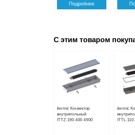
Подробнее
По
C этим товаром покуп
Решетка
Решетка
алюминиевая
алюмини
поперечная itermic
поперечн
SGZ.900.300
SGZ.900
Решетка
Решетка
алюминиевая
алюмини
5 900
поперечная itermic
поперечн
SGL.900.220 цвета
SGL.900.
Подробнее
По
шампань
шампань
itermic Конвектор
itermic К
4 910
внутрипольный
внутрип
ITTZ.190.400.4900
ITTL.110
Подробнее
По