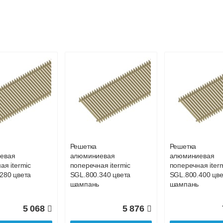
Решетка
Решетка
евая
алюминиевая
алюминиевая
ая itermic
поперечная itermic
поперечная iter
.350
SGZ.800.400
SGZ.900.200
Решетка
Решетка
евая
алюминиевая
алюминиевая
5 956
6 665
ая itermic
поперечная itermic
поперечная iter
280 цвета
SGL.800.340 цвета
SGL.800.400 цве
дробнее
Подробнее
Подробн
шампань
шампань
5 068
5 876