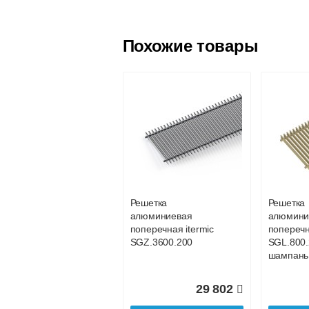
Похожие товары
Решетка
Решетка
алюминиевая
алюмини
поперечная itermic
поперечн
SGZ.800.300
SGZ.800
Решетка
Решетка
алюминиевая
алюмини
5 247
поперечная itermic
поперечн
SGZ.3600.200
SGL.800.
Подробнее
По
шампань
29 802