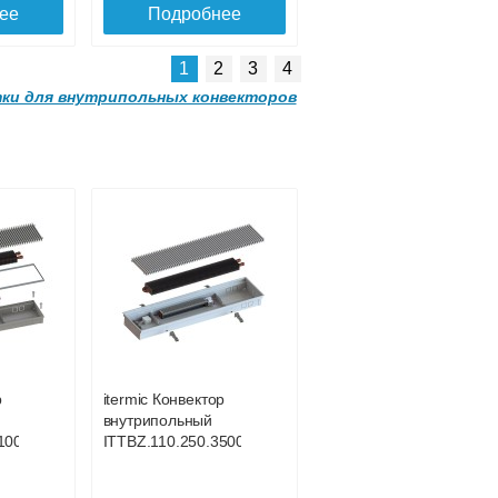
ее
Подробнее
1
2
3
4
ки для внутрипольных конвекторов
Решетка
алюминиевая
mic
поперечная itermic
SGZ.4900.250
Решетка
алюминиевая
3 311
27 656
mic
поперечная itermic
та
SGL.600.340 цвета
ее
Подробнее
шампань
р
itermic Конвектор
8 246
4 419
внутрипольный
100
ITTBZ.110.250.3500
ее
Подробнее