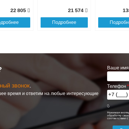
22 805
21 574
13
дробнее
Подробнее
Подробн
Решетка
Решетка
евая
алюминиевая
алюминиевая
ая itermic
поперечная itermic
поперечная iter
Ваше имя
?
160 цвета
SGL.700.220 цвета
SGL.700.280 цве
шампань
шампань
ный звонок
.
Телефон
онвектор
itermic Конвектор
itermic Конвекто
3 042
3 817
ее время и ответим на любые интересующие
ольный
внутрипольный
внутрипольный
250.3200
ITTZ.110.200.1800
ITTBZ.190.250.1
дробнее
Подробнее
Подробн
Нажимая кнопку
обработку свои
соответствии 
47 872
15 128
2