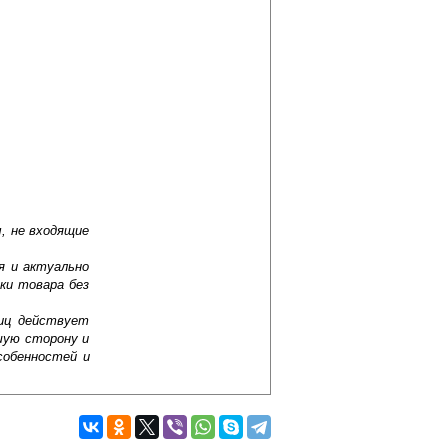
, не входящие
я и актуально
ки товара без
лиц действует
шую сторону и
собенностей и