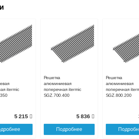
ковской области
ии
жиме реального времени
товара как при доставке, так и самовывозом
, Web-money, Qiwi-кошельки и другие).
 с НДС)
подробнее...
до подъезда
Решетка
Решетка
евая
алюминиевая
алюминиевая
ая itermic
поперечная itermic
поперечная iter
.350
SGZ.700.400
SGZ.800.200
5 215
5 836
дробнее
Подробнее
Подробн