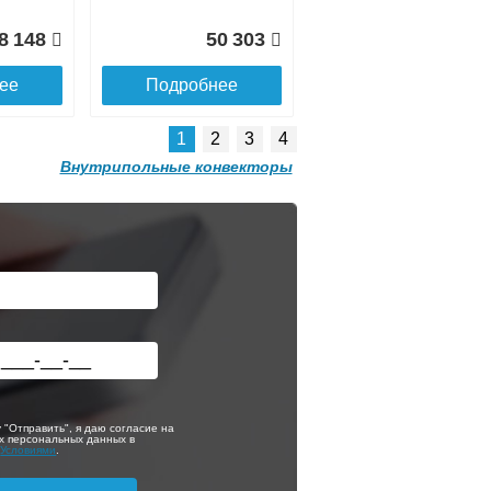
8 148
50 303
ее
Подробнее
1
2
3
4
Внутрипольные конвекторы
Решетка
алюминиевая
mic
поперечная itermic
та
SGL.700.340 цвета
шампань
р
itermic Конвектор
4 451
5 149
внутрипольный
200
ITTB.110.250.2200
ее
Подробнее
 "Отправить", я даю согласие на
х персональных данных в
с
Условиями
.
3 353
42 235