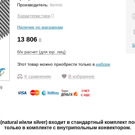
Производитель:
Itermic
Характеристики
Наличие по магазинам
13 806
Б
б/н расчет (для юр. лиц)
Этот товар можно приобрести только в
наборе
К сравнению
В избранное
19
natural и/или silver) входит в стандартный комплект п
только в комплекте с внутрипольным конвектором.