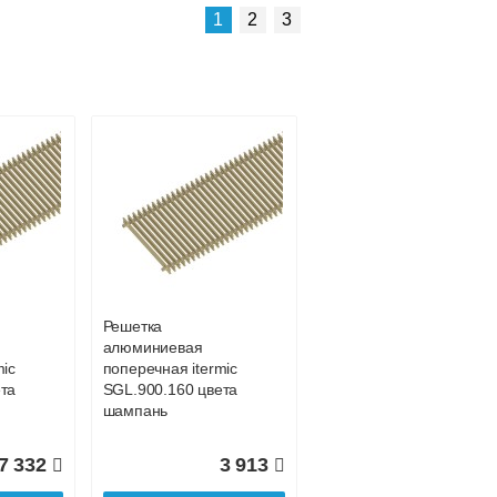
1
2
3
Решетка
алюминиевая
mic
поперечная itermic
SGZ.900.250
Решетка
алюминиевая
4 303
5 100
mic
поперечная itermic
та
SGL.900.160 цвета
ее
Подробнее
шампань
7 332
3 913