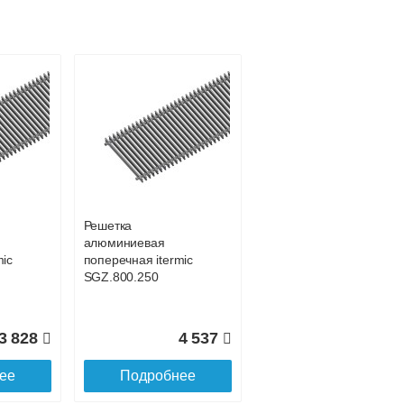
Подробнее об оплате
Решетка
алюминиевая
mic
поперечная itermic
SGZ.800.250
3 828
4 537
ее
Подробнее
Подробнее о доставке