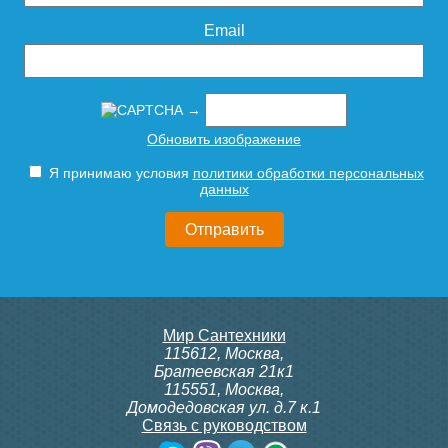
прогреваются. Поэтому главным
Подробнее
Подробнее
секций боковое
боковое подключение
преимуществом медно-алюминиевых
Email
подключение
радиаторов является то, что даже при низкой
температуре отопления, они могут отдавать
больше тепла.
10 710
6 426
→
Обновить изображение
Подробнее
Подробнее
Я принимаю условия
политики обработки персональных
Чугунный радиатор
Чугунный радиатор
данных
Радимакс (RETROstyle)
Радимакс (RETROstyle)
WINDSBOLD 400 1 секция
LOFT 600/070 1 секция
5 000
3 600
Мир Сантехники
Подробнее
Подробнее
115612
,
Москва
,
Братеевская 21к1
115551
,
Москва
,
Домодедовская ул. д.7 к.1
Связь с руководством