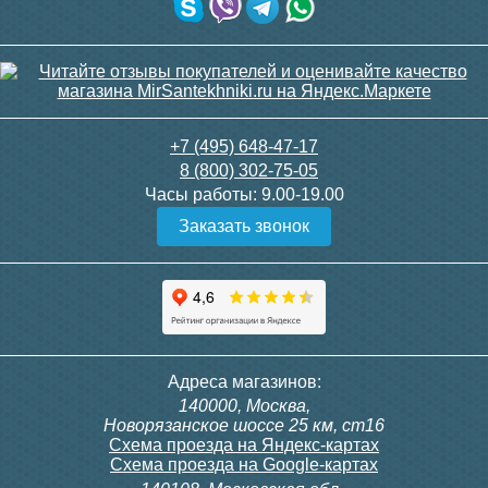
Чугунный радиатор
Радимакс (RETROstyle)
LOFT 600 1 секция
+7 (495) 648-47-17
8 (800) 302-75-05
Часы работы:
9.00-19.00
3 950
Заказать звонок
Подробнее
Рабочее и опрессовочное давление
Рабочее давление
. Под рабочим давлением
понимается наивысшее значение
Адреса магазинов:
постоянного давления воды, которое
радиатор способен выдержать. Оно должно
140000, Москва,
настолько высокое, чтобы смогло с запасом
Новорязанское шоссе 25 км, ст16
перекрыть давление в системе отопления.
В
Схема проезда на Яндекс-картах
городских многоэтажках наивысшим
Схема проезда на Google-картах
значением является
16 атм, в малоэтажных