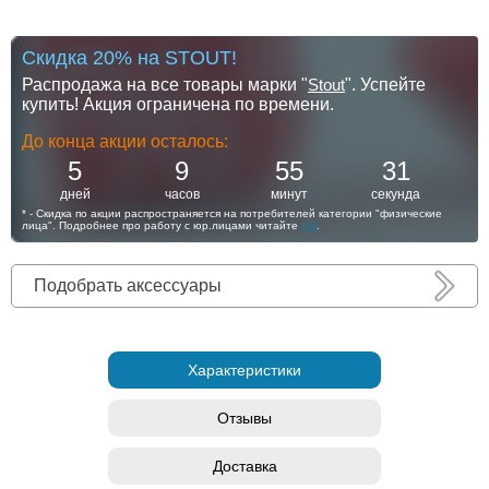
Скидка 20% на STOUT!
Распродажа на все товары марки "
Stout
". Успейте
купить! Акция ограничена по времени.
До конца акции осталось:
5
9
55
30
дней
часов
минут
секунд
* - Скидка по акции распространяется на потребителей категории "физические
лица". Подробнее про работу с юр.лицами читайте
тут
.
Подобрать аксессуары
Характеристики
Отзывы
Доставка