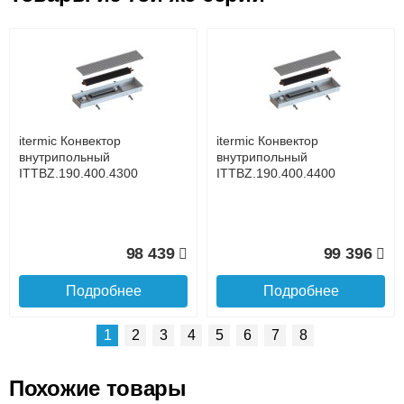
Возможные способы оплаты:
Доставка сантехники по Москве и Московской области
Наличный расчёт
Банковской картой на сайте в режиме реального
времени
Банковской картой при получении товара как при
доставке, так и самовывозом
Интернет-деньгами (Yandex-деньги, Web-money,
itermic Конвектор
itermic Конвектор
Qiwi-кошельки и другие).
внутрипольный
внутрипольный
Безналичный расчёт (возможно и с НДС)
ITTBZ.190.400.4300
ITTBZ.190.400.4400
подробнее...
Подробнее об оплате
98 439
99 396
Подробнее
Подробнее
1
2
3
4
5
6
7
8
Похожие товары