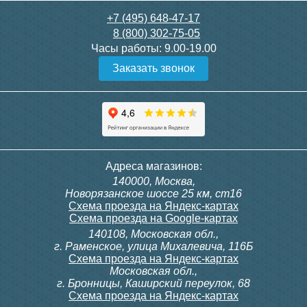
28 000
3 600
+7 (495) 648-47-17
8 (800) 302-75-05
Подробнее
Подробнее
Часы работы:
9.00-19.00
Заказать звонок
itermic Конвектор
itermic Конвектор
внутрипольный
внутрипольный
ITTBZ.190.400.4000
ITTBZ.190.400.4100
84 953
85 910
Темоголовка Siemens
Контроллер Siemens RAB
Адреса магазинов:
RTN51
11, 230В (механ.)
140000, Москва,
Подробнее
Подробнее
Новорязанское шоссе 25 км, ст16
Схема проезда на Яндекс-картах
Схема проезда на Google-картах
140108, Московская обл.,
3 950
6 000
г. Раменское, улица Михалевича, 116Б
Схема проезда на Яндекс-картах
Московская обл.,
Подробнее
Подробнее
г. Бронницы, Каширский переулок, 68
Схема проезда на Яндекс-картах
itermic Конвектор
itermic Конвектор