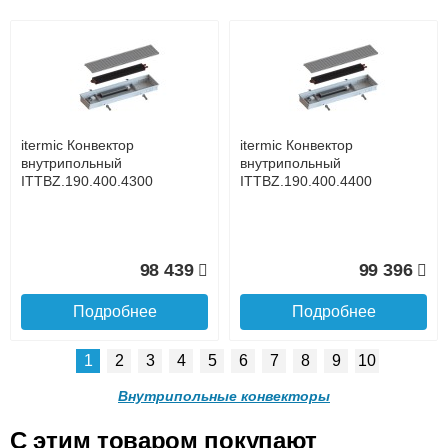
Подъем на этаж.
itermic Конвектор
itermic Конвектор
внутрипольный
внутрипольный
ITTBZ.190.400.4500
ITTBZ.190.400.4600
до подъезда
услуга платная
возможность
itermic Конвектор
itermic Конвектор
100 353
101 299
внутрипольный
внутрипольный
ITTBZ.190.400.4300
ITTBZ.190.400.4400
Подробнее
Подробнее
Доставка в регионы России.
98 439
99 396
Подробнее
Подробнее
1
2
3
4
5
6
7
8
9
10
itermic Конвектор
itermic Конвектор
внутрипольный
внутрипольный
Внутрипольные конвекторы
ITTBZ.190.400.4700
ITTBZ.190.400.4800
C этим товаром покупают