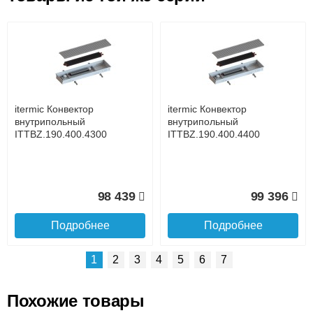
Возможные способы оплаты:
Доставка сантехники по Москве и Московской области
Наличный расчёт
Банковской картой на сайте в режиме реального
времени
Банковской картой при получении товара как при
доставке, так и самовывозом
Интернет-деньгами (Yandex-деньги, Web-money,
itermic Конвектор
itermic Конвектор
Qiwi-кошельки и другие).
внутрипольный
внутрипольный
Безналичный расчёт (возможно и с НДС)
ITTBZ.190.400.4300
ITTBZ.190.400.4400
подробнее...
Подробнее об оплате
98 439
99 396
Подробнее
Подробнее
1
2
3
4
5
6
7
Похожие товары