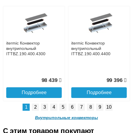
Подъем на этаж.
itermic Конвектор
itermic Конвектор
внутрипольный
внутрипольный
ITTBZ.190.400.4500
ITTBZ.190.400.4600
до подъезда
услуга платная
возможность
itermic Конвектор
itermic Конвектор
100 353
101 299
внутрипольный
внутрипольный
ITTBZ.190.400.4300
ITTBZ.190.400.4400
Подробнее
Подробнее
Доставка в регионы России.
98 439
99 396
Подробнее
Подробнее
1
2
3
4
5
6
7
8
9
10
itermic Конвектор
itermic Конвектор
внутрипольный
внутрипольный
Внутрипольные конвекторы
ITTBZ.190.400.4700
ITTBZ.190.400.4900
C этим товаром покупают