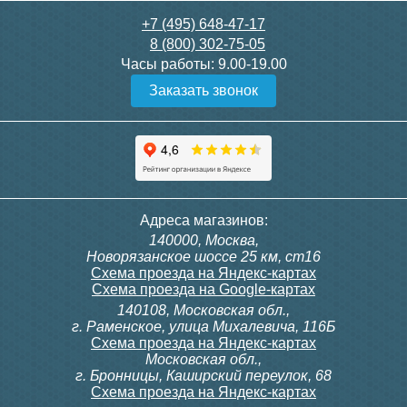
3 150
3 300
+7 (495) 648-47-17
8 (800) 302-75-05
Подробнее
Подробнее
Часы работы:
9.00-19.00
Заказать звонок
itermic Конвектор
itermic Конвектор
внутрипольный
внутрипольный
ITTBZ.190.400.4100
ITTBZ.190.400.4200
85 910
96 866
Контроллер Siemens RDG
Контроллер Siemens RDF
Адреса магазинов:
100T, 230В (накладной,
300, 230В (врезной - квадр.
140000, Москва,
расписание, упр.с пульта)
коробка)
Подробнее
Подробнее
Новорязанское шоссе 25 км, ст16
Схема проезда на Яндекс-картах
Схема проезда на Google-картах
140108, Московская обл.,
28 000
9 700
г. Раменское, улица Михалевича, 116Б
Схема проезда на Яндекс-картах
Московская обл.,
Подробнее
Подробнее
г. Бронницы, Каширский переулок, 68
Схема проезда на Яндекс-картах
itermic Конвектор
itermic Конвектор