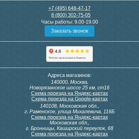
3 150
3 300
+7 (495) 648-47-17
8 (800) 302-75-05
Подробнее
Подробнее
Часы работы:
9.00-19.00
Заказать звонок
itermic Конвектор
itermic Конвектор
внутрипольный
внутрипольный
ITTBZ.190.400.4100
ITTBZ.190.400.4200
85 910
96 866
Контроллер Siemens RDG
Контроллер Siemens RDF
Адреса магазинов:
100T, 230В (накладной,
300, 230В (врезной - квадр.
140000, Москва,
расписание, упр.с пульта)
коробка)
Подробнее
Подробнее
Новорязанское шоссе 25 км, ст16
Схема проезда на Яндекс-картах
Схема проезда на Google-картах
140108, Московская обл.,
28 000
9 700
г. Раменское, улица Михалевича, 116Б
Схема проезда на Яндекс-картах
Московская обл.,
Подробнее
Подробнее
г. Бронницы, Каширский переулок, 68
Схема проезда на Яндекс-картах
itermic Конвектор
itermic Конвектор