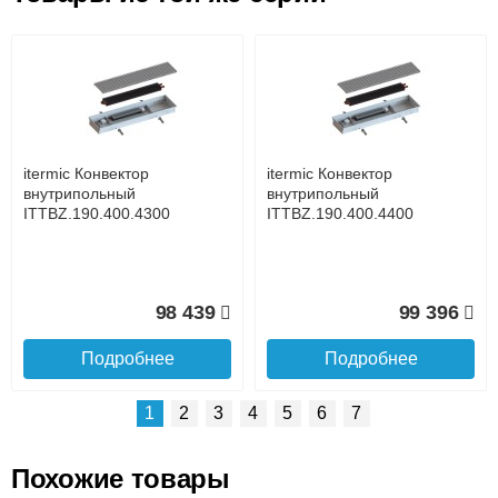
Возможные способы оплаты:
Доставка сантехники по Москве и Московской области
Наличный расчёт
Банковской картой на сайте в режиме реального
времени
Банковской картой при получении товара как при
доставке, так и самовывозом
Интернет-деньгами (Yandex-деньги, Web-money,
itermic Конвектор
itermic Конвектор
Qiwi-кошельки и другие).
внутрипольный
внутрипольный
Безналичный расчёт (возможно и с НДС)
ITTBZ.190.400.4300
ITTBZ.190.400.4400
подробнее...
Подробнее об оплате
98 439
99 396
Подробнее
Подробнее
1
2
3
4
5
6
7
Похожие товары