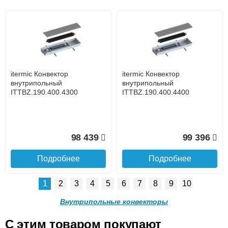
Подъем на этаж.
itermic Конвектор
itermic Конвектор
внутрипольный
внутрипольный
ITTBZ.190.400.4600
ITTBZ.190.400.4700
до подъезда
услуга платная
возможность
itermic Конвектор
itermic Конвектор
101 299
102 256
внутрипольный
внутрипольный
ITTBZ.190.400.4300
ITTBZ.190.400.4400
Подробнее
Подробнее
Доставка в регионы России.
98 439
99 396
Подробнее
Подробнее
1
2
3
4
5
6
7
8
9
10
itermic Конвектор
itermic Конвектор
внутрипольный
внутрипольный
Внутрипольные конвекторы
ITTBZ.190.400.4800
ITTBZ.190.400.4900
C этим товаром покупают