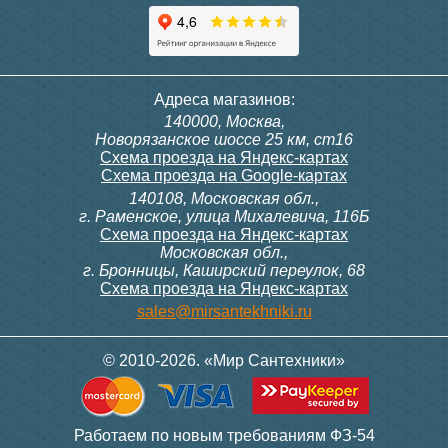
Тумба для комплекта
Тумба для комплекта
Адреса магазинов:
подвесная Style Line
подвесная Style Line
140000, Москва,
Даллас Леон 120 Люкс
Даллас Леон 120 Люкс
Новорязанское шоссе 25 км, ст16
PLUS, серая
PLUS, белая
Схема проезда на Яндекс-картах
Схема проезда на Google-картах
140108, Московская обл.,
17 390
17 390
г. Раменское, улица Михалевича, 116Б
Схема проезда на Яндекс-картах
Московская обл.,
Подробнее
Подробнее
г. Бронницы, Каширский переулок, 68
Схема проезда на Яндекс-картах
sales@mirsantekhniki.ru
© 2010-2026. «Мир Сантехники»
Тумба для комплекта Style
Тумба для комплекта Style
Работаем по новым требованиям ФЗ-54
Line Даллас Леон 120 3
Line Даллас Леон 120 3