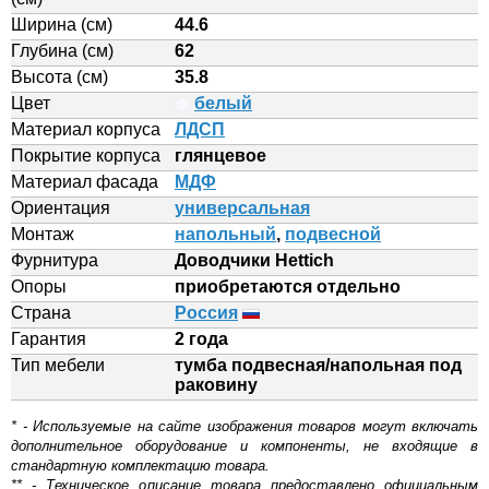
Ширина (см)
44.6
Глубина (см)
62
Высота (см)
35.8
Цвет
белый
Материал корпуса
ЛДСП
Покрытие корпуса
глянцевое
Материал фасада
МДФ
Ориентация
универсальная
Монтаж
напольный
,
подвесной
Фурнитура
Доводчики Hettich
Опоры
приобретаются отдельно
Страна
Россия
Гарантия
2 года
Тип мебели
тумба подвесная/напольная под
раковину
* - Используемые на сайте изображения товаров могут включать
дополнительное оборудование и компоненты, не входящие в
стандартную комплектацию товара.
** - Техническое описание товара предоставлено официальным