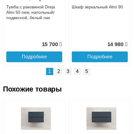
доставке, так и самовывозом
Интернет-деньгами (Yandex-деньги, Web-money,
Тумба с раковиной Dreja
Шкаф зеркальный Almi 90
Qiwi-кошельки и другие).
Almi 50 new, напольный/
Безналичный расчёт (возможно и с НДС)
подвесной, белый лак
подробнее...
Подробнее об оплате
15 700
14 980
Подробнее
Подробнее
1
2
3
4
5
Похожие товары
Подъем на этаж.
Шкаф зеркальный Almi 50
Шкаф зеркальный Almi 60
до подъезда
услуга платная
возможность