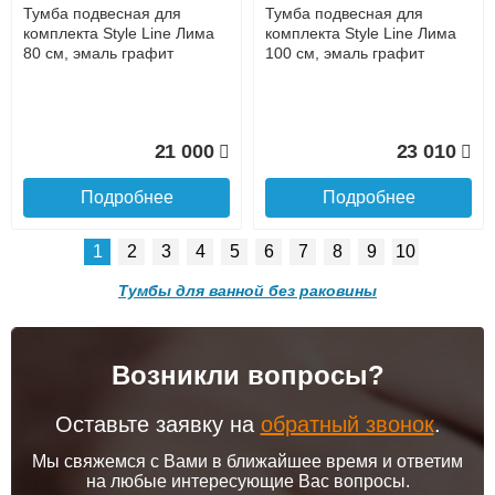
Тумба подвесная для
Тумба подвесная для
9 120
10 970
комплекта Style Line Лима
комплекта Style Line Лима
80 см, эмаль графит
100 см, эмаль графит
Подробнее
Подробнее
Доставка в регионы России.
21 000
23 010
Подробнее
Подробнее
1
2
3
4
5
6
7
8
9
10
Тумба Almi 50 new, белый
Пенал Almi 35 new, белый
лак, 1 дверь
лак, 2 двери
Тумбы для ванной без раковины
Возникли вопросы?
Тумба подвесная для
Тумба подвесная для
11 340
24 260
комплекта Style Line Лима
комплекта Style Line Лима
Подробнее о доставке
80 см, белая матовая
100 см, белая матовая
Оставьте заявку на
обратный звонок
.
Подробнее
Подробнее
Мы свяжемся с Вами в ближайшее время и ответим
на любые интересующие Вас вопросы.