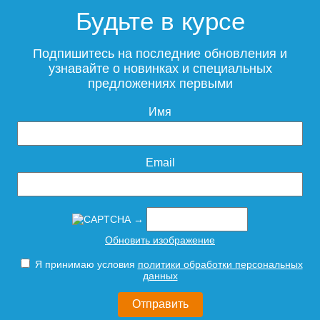
подвесная Style Line
подвесная Style Line
Будьте в курсе
Атлантика 70 Люкс Plus
Атлантика 70 Люкс Plus
антискрейч, ясень
антискрейч, старое дерево
перламутр
Подпишитесь на последние обновления и
узнавайте о новинках и специальных
предложениях первыми
21 810
21 810
Имя
Подробнее
Подробнее
Email
→
Тумба для комплекта
Тумба для комплекта
Обновить изображение
подвесная Style Line
напольная Style Line
Атлантика 70 Люкс Plus
Атлантика 70 Люкс Plus
Я принимаю условия
политики обработки персональных
антискрейч, белая
антискрейч, белая
данных