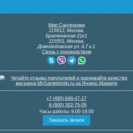
21 810
22 690
Подробнее
Подробнее
Мир Сантехники
115612
,
Москва
,
Братеевская 21к1
115551
,
Москва
,
Домодедовская ул. д.7 к.1
Связь с руководством
Тумба для комплекта
Тумба для комплекта
напольная Style Line
напольная Style Line
Атлантика 70 Люкс Plus,
Атлантика 70 Люкс Plus,
ясень перламутр
старое дерево
22 690
22 690
+7 (495) 648-47-17
8 (800) 302-75-05
Подробнее
Подробнее
Часы работы:
9.00-19.00
Заказать звонок