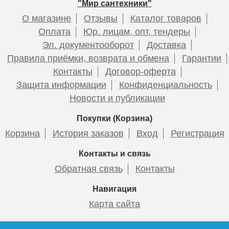
Шкаф зеркальный Almi 70
"Мир сантехники"
О магазине
Отзывы
Каталог товаров
Оплата
Юр. лицам, опт, тендеры
Эл. документооборот
Доставка
Тумба напольная для
Тумба напольная для
Правила приёмки, возврата и обмена
Гарантии
12 060
комплекта Style Line Лима
комплекта Style Line Лима
Контакты
Договор-оферта
100 см, эмаль графит
100 см, белая матовая
Защита информации
Конфиденциальность
Подробнее
Новости и публикации
Покупки (Корзина)
28 695
27 860
Корзина
История заказов
Вход
Регистрация
Подробнее
Подробнее
Контакты и связь
Обратная связь
Контакты
Навигация
Карта сайта
Тумба для комплекта
Тумба для комплекта