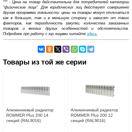
*** - Цена на товар действительна для потребителей категории
"физические лица". Для юридических лиц действует совершенно
другая программа лояльности: цены на товары могут отличаться
как в большую, так и в меньшую сторону и зависят от таких
факторов, как периодичность закупки, количества заказанных
товаров и многих других особенностей и обстоятельств.
Подробнее про работу с юр.лицами читайте
здесь
.
Самовывоз.
Товары из той же серии
ОБЩИЙ РЕЙТИНГ
Возможные способы оплаты:
5.00/5
Доставка сантехники по Москве и Московской области
Наличный расчёт
Банковской картой на сайте в режиме реального
времени
Типы Радиаторов
Михаил
29 августа 2020 12:56
Банковской картой при получении товара как при
доставке, так и самовывозом
Панельные радиаторы
. Панельный
Отличный радиатор от Rommer. Давно знаком с этой
Интернет-деньгами (Yandex-деньги, Web-money,
радиатор состоит из 2 стальных листов,
Алюминиевый радиатор
маркой и нареканий по качеству, по простоте монтажа
Алюминиевый радиатор
Qiwi-кошельки и другие).
которые имеют выштампованные углубления,
ROMMER Plus 200 14
никогда не было. Можно устанавливать такие приборы
ROMMER Plus 200 12
Безналичный расчёт (возможно и с НДС)
собранные в короб. Одна, две или три
секций (RAL9016)
в любую комнату, только размер подбирать по проекту.
секций (RAL9016)
подробнее...
пластины могут быть установлены между
Особенно радует, что 5 лет гарантии, и я точно знаю,
пластинами.
что прослужат они намного дольше.