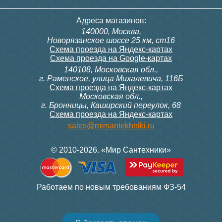
Рабочее давление
. Под рабочим давлением
понимается наивысшее значение
Адреса магазинов:
постоянного давления воды, которое
радиатор способен выдержать. Оно должно
140000, Москва,
настолько высокое, чтобы смогло с запасом
Новорязанское шоссе 25 км, ст16
перекрыть давление в системе отопления.
В
Схема проезда на Яндекс-картах
городских многоэтажках наивысшим
Схема проезда на Google-картах
значением является
16 атм, в малоэтажных
140108, Московская обл.,
панельных домах - 8 атм, а в частных домах -
г. Раменское, улица Михалевича, 116Б
3 атм. Рабочее давление может быть разным
Схема проезда на Яндекс-картах
в зависимости от материала радиатора.
Московская обл.,
Стальные радиаторы имеют около 6 – 10 атм,
г. Бронницы, Каширский переулок, 68
чугунные — самое большее 15 атм,
Схема проезда на Яндекс-картах
алюминиевые — 16 атм, биметаллические —
sales@mirsantekhniki.ru
до 35 атм.
Опрессовочное давление
. Опрессовочным
давлением называется максимальное
© 2010-2026. «Мир Сантехники»
значение, которое радиатор
способен
выдержать в течении
короткого промежутка
времени, например, в течении времени когда
проверяют систему отопления. Оно может
Работаем по новым требованиям ФЗ-54
доходить до 20 – 30 атм. Опрессовочное
давление батареи должно на 5 – 6 атм
превышать обычное.