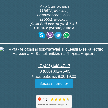
Мир Сантехники
Подробнее
Подробнее
115612
,
Москва
,
Братеевская 21к1
115551
,
Москва
,
Домодедовская ул. д.7 к.1
Связь с руководством
Чугунный радиатор
Радимакс (RETROstyle)
LOFT 600 1 секция
+7 (495) 648-47-17
8 (800) 302-75-05
Часы работы:
9.00-19.00
3 950
Заказать звонок
Подробнее
Рабочее и опрессовочное давление