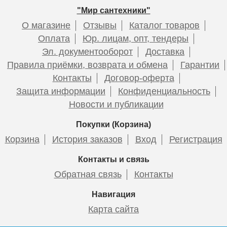
Подробнее
Подробнее
Подробнее
Подробнее
Подробнее
Подробнее
Подробнее
"Мир сантехники"
О магазине
Отзывы
Каталог товаров
Оплата
Юр. лицам, опт, тендеры
Эл. документооборот
Доставка
Правила приёмки, возврата и обмена
Гарантии
Контакты
Договор-оферта
Смеситель для раковины
Смеситель HAIBA HB5518-7
Смеситель для раковины
Защита информации
Конфиденциальность
ESKO Sochi SC26 , хром
c гигиенической лейкой
ESKO Sochi Gold SC26Gold
Новости и публикации
Покупки (Корзина)
Корзина
История заказов
Вход
Регистрация
7 435
6 230
8 850
Контакты и связь
Обратная связь
Контакты
Подробнее
Подробнее
Подробнее
Навигация
Карта сайта