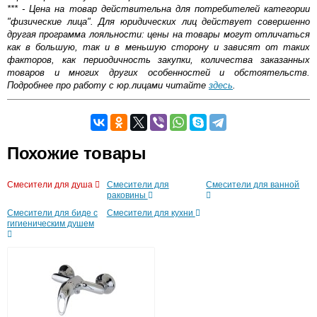
*** - Цена на товар действительна для потребителей категории
"физические лица". Для юридических лиц действует совершенно
другая программа лояльности: цены на товары могут отличаться
как в большую, так и в меньшую сторону и зависят от таких
факторов, как периодичность закупки, количества заказанных
товаров и многих других особенностей и обстоятельств.
Подробнее про работу с юр.лицами читайте
здесь
.
Самовывоз.
Похожие товары
Оставьте отзыв
Возможные способы оплаты:
Смесители для душа
Смесители для
Смесители для ванной
Доставка сантехники по Москве и Московской области
раковины
Наличный расчёт
Смесители для биде с
Смесители для кухни
Банковской картой на сайте в режиме реального
гигиеническим душем
времени
Банковской картой при получении товара как при
доставке, так и самовывозом
Интернет-деньгами (Yandex-деньги, Web-money,
Qiwi-кошельки и другие).
Безналичный расчёт (возможно и с НДС)
подробнее...