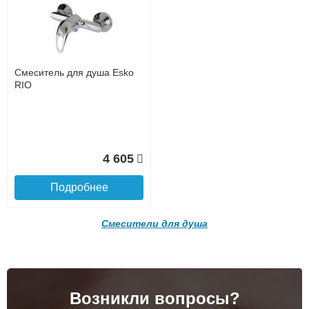
Интернет-деньгами (Yandex-деньги, Web-money,
Qiwi-кошельки и другие).
Безналичный расчёт (возможно и с НДС)
подробнее...
Подробнее об оплате
Смеситель для душа Esko
RIO
4 605
Подробнее
Подъем на этаж.
Смесители для душа
до подъезда
услуга платная
возможность
Возникли вопросы?