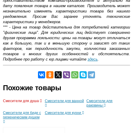
представительством компании-производителя и актуально на
дату появления товара в нашем каталоге. Производитель может
незначительно изменять характеристики товара без нашего
уведомления. Просим Вас заранее уточнять технические
характеристики у менеджеров.
*** - Цена на товар действительна для потребителей категории
"физические лица". Для юридических лиц действует совершенно
другая программа лояльности: цены на товары могут отличаться
как в большую, так и в меньшую сторону и зависят от таких
факторов, как периодичность закупки, количества заказанных
товаров и многих других особенностей и обстоятельств.
Подробнее про работу с юр.лицами читайте
здесь
.
Самовывоз.
Оставьте отзыв
Похожие товары
Возможные способы оплаты:
Смесители для душа
Смесители для ванной
Смесители для
Доставка сантехники по Москве и Московской области
раковины
Наличный расчёт
Смесители для биде с
Смесители для кухни
Банковской картой на сайте в режиме реального
гигиеническим душем
времени
Банковской картой при получении товара как при
доставке, так и самовывозом