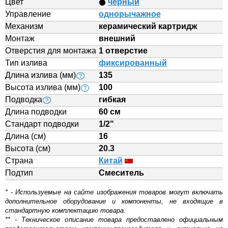
Цвет
черный
Управление
однорычажное
Механизм
керамический картридж
Монтаж
внешний
Отверстия для монтажа
1 отверстие
Тип излива
фиксированный
Длина излива (мм)
135
?
Высота излива (мм)
100
?
Подводка
гибкая
?
Длина подводки
60 см
Стандарт подводки
1/2"
Длина (см)
16
Высота (см)
20.3
Страна
Китай
Подтип
Смеситель
* - Используемые на сайте изображения товаров могут включать
дополнительное оборудование и компоненты, не входящие в
стандартную комплектацию товара.
** - Техническое описание товара предоставлено официальным