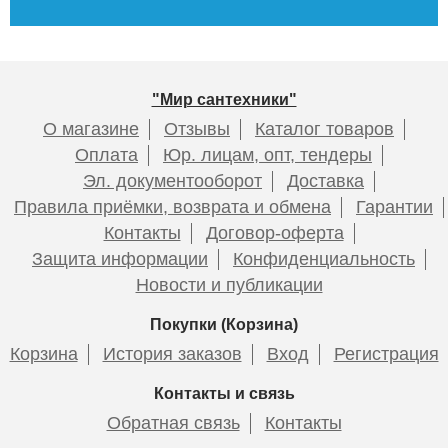
12 040
14 965
6 030
9 289
7 290
7 435
6 579
Подробнее
Подробнее
Подробнее
Подробнее
Подробнее
Подробнее
Подробнее
"Мир сантехники"
О магазине
Отзывы
Каталог товаров
Оплата
Юр. лицам, опт, тендеры
Эл. документооборот
Доставка
Правила приёмки, возврата и обмена
Гарантии
Контакты
Договор-оферта
Смеситель для раковины
Смеситель HAIBA HB5518-5
Смеситель для раковины
Смеситель HAIBA HB5518-7
Защита информации
Конфиденциальность
ESKO Sochi Gold SC26Gold
c гигиенической лейкой
ESKO Kaliningrad KG26
c гигиенической лейкой
Новости и публикации
Покупки (Корзина)
Корзина
История заказов
Вход
Регистрация
8 850
6 978
10 995
6 230
Контакты и связь
Обратная связь
Контакты
Подробнее
Подробнее
Подробнее
Подробнее