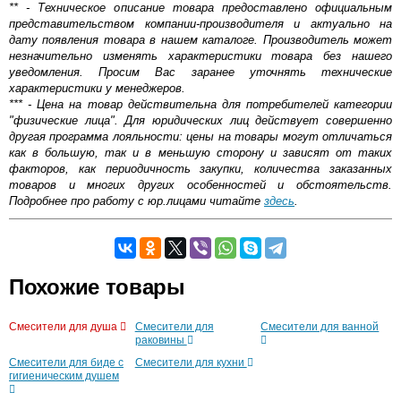
** - Техническое описание товара предоставлено официальным
представительством компании-производителя и актуально на
дату появления товара в нашем каталоге. Производитель может
незначительно изменять характеристики товара без нашего
уведомления. Просим Вас заранее уточнять технические
характеристики у менеджеров.
*** - Цена на товар действительна для потребителей категории
"физические лица". Для юридических лиц действует совершенно
другая программа лояльности: цены на товары могут отличаться
как в большую, так и в меньшую сторону и зависят от таких
факторов, как периодичность закупки, количества заказанных
товаров и многих других особенностей и обстоятельств.
Подробнее про работу с юр.лицами читайте
здесь
.
Самовывоз.
Похожие товары
Оставьте отзыв
Возможные способы оплаты:
Смесители для душа
Смесители для
Смесители для ванной
Доставка сантехники по Москве и Московской области
раковины
Наличный расчёт
Смесители для биде с
Смесители для кухни
Банковской картой на сайте в режиме реального
гигиеническим душем
времени
Банковской картой при получении товара как при