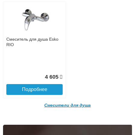
доставке, так и самовывозом
Интернет-деньгами (Yandex-деньги, Web-money,
Qiwi-кошельки и другие).
Безналичный расчёт (возможно и с НДС)
подробнее...
Подробнее об оплате
Смеситель для душа Esko
RIO
4 605
Подробнее
Подъем на этаж.
Смесители для душа
до подъезда
услуга платная
возможность