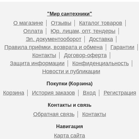
Подробнее
Подробнее
Подробнее
Подробнее
Подробнее
"Мир сантехники"
О магазине
Отзывы
Каталог товаров
Оплата
Юр. лицам, опт, тендеры
Эл. документооборот
Доставка
Смеситель для раковины
Правила приёмки, возврата и обмена
Гарантии
ESKO Kaliningrad KG26
Контакты
Договор-оферта
Смеситель HAIBA HB5518-5
Смеситель HAIBA HB5518-7
Защита информации
Конфиденциальность
c гигиенической лейкой
c гигиенической лейкой
Новости и публикации
Покупки (Корзина)
10 995
Корзина
История заказов
Вход
Регистрация
Подробнее
6 978
6 230
Контакты и связь
Обратная связь
Контакты
Подробнее
Подробнее
Навигация
Карта сайта