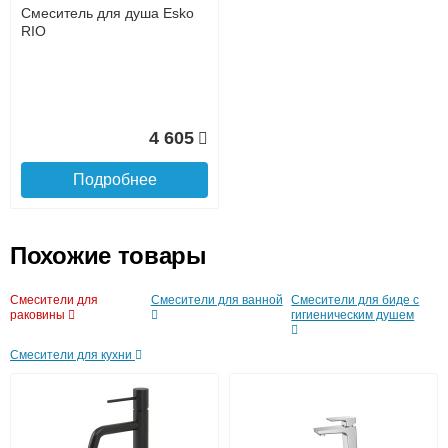
Интернет-деньгами (Yandex-деньги, Web-money,
Смеситель для душа Esko
Qiwi-кошельки и другие).
RIO
Безналичный расчёт (возможно и с НДС)
подробнее...
Подробнее об оплате
4 605
Подробнее
Похожие товары
Смесители для
Смесители для ванной
Смесители для биде с
Подъем на этаж.
раковины
гигиеническим душем
Смесители для кухни
до подъезда
услуга платная
возможность