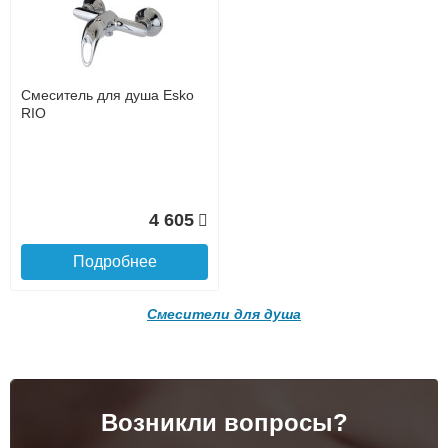
12 040
Подробнее
Смеситель для душа Esko
RIO
Доставка в регионы России.
4 605
Подробнее
Смесители для душа
Подробнее о доставке
Возникли вопросы?