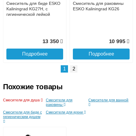
Интернет-деньгами (Yandex-деньги, Web-money,
Смеситель для биде ESKO
Смеситель для раковины
Qiwi-кошельки и другие).
Kaliningrad KG27H, с
ESKO Kaliningrad KG26
Безналичный расчёт (возможно и с НДС)
гигиенической лейкой
подробнее...
Подробнее об оплате
13 350
10 995
Подробнее
Подробнее
1
2
Похожие товары
Подъем на этаж.
Смесители для душа
Смесители для
Смесители для ванной
Смеситель для ванны Esko
раковины
Kaliningrad KG54
Смесители для биде с
Смесители для кухни
до подъезда
гигиеническим душем
услуга платная
возможность