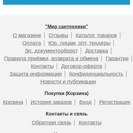
12 285
12 040
6 030
9 289
14 965
7 290
6 579
Подробнее
Подробнее
Подробнее
Подробнее
Подробнее
Подробнее
Подробнее
"Мир сантехники"
О магазине
Отзывы
Каталог товаров
Оплата
Юр. лицам, опт, тендеры
Эл. документооборот
Доставка
Правила приёмки, возврата и обмена
Гарантии
Контакты
Договор-оферта
Смеситель для раковины
Смеситель HAIBA HB5518-5
Смеситель для раковины
Смеситель HAIBA HB5518-7
Защита информации
Конфиденциальность
ESKO Sochi SC26 , хром
c гигиенической лейкой
ESKO Sochi Gold SC26Gold
c гигиенической лейкой
Новости и публикации
Покупки (Корзина)
Корзина
История заказов
Вход
Регистрация
7 435
6 978
8 850
6 230
Контакты и связь
Обратная связь
Контакты
Подробнее
Подробнее
Подробнее
Подробнее