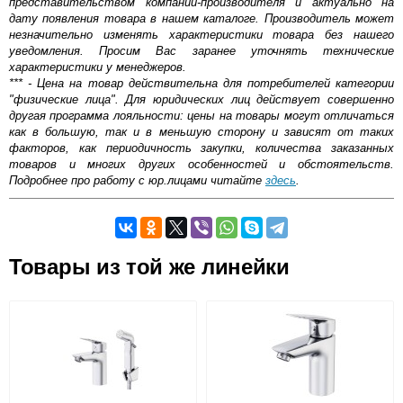
представительством компании-производителя и актуально на
дату появления товара в нашем каталоге. Производитель может
незначительно изменять характеристики товара без нашего
уведомления. Просим Вас заранее уточнять технические
характеристики у менеджеров.
*** - Цена на товар действительна для потребителей категории
"физические лица". Для юридических лиц действует совершенно
другая программа лояльности: цены на товары могут отличаться
как в большую, так и в меньшую сторону и зависят от таких
факторов, как периодичность закупки, количества заказанных
товаров и многих других особенностей и обстоятельств.
Подробнее про работу с юр.лицами читайте
здесь
.
Самовывоз.
Товары из той же линейки
Оставьте отзыв
Возможные способы оплаты:
Доставка сантехники по Москве и Московской области
Наличный расчёт
Банковской картой на сайте в режиме реального
времени
Банковской картой при получении товара как при
доставке, так и самовывозом