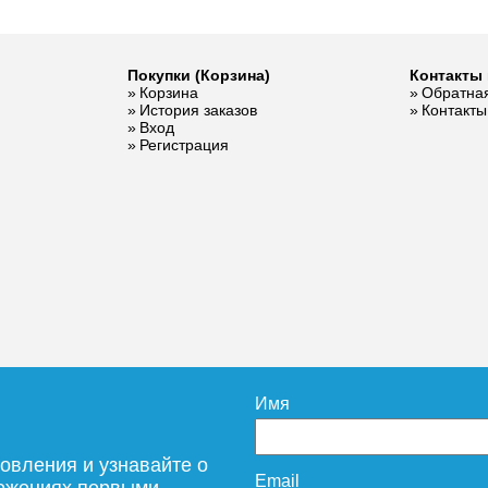
Покупки (Корзина)
Контакты 
Корзина
Обратная
ль для
История заказов
Контакты
ы ESKO
Вход
Регистрация
rad KG26
10 995
дробнее
Имя
овления и узнавайте о
Email
ложениях первыми