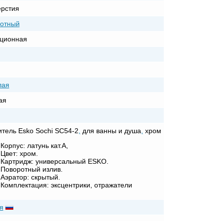
ерстия
отный
ционная
лая
ая
тель Esko Sochi SC54-2
,
для ванны и душа
,
хром
Корпус: латунь кат.A,
Цвет: хром.
Картридж: универсальный ESKO.
Поворотный излив.
Аэратор: скрытый.
Комплектация: эксцентрики, отражатели
я