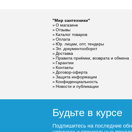
"Мир сантехники"
О магазине
Смеситель для
Смеситель HAIBA
Смесите
Отзывы
раковины ESKO
HB5518-7 c
раковин
Каталог товаров
Оплата
Sochi Gold
гигиенической
Kalining
Юр. лицам, опт, тендеры
SC26Gold
лейкой
Эл. документооборот
Доставка
Правила приёмки, возврата и обмена
Гарантии
8 850
6 230
Контакты
Договор-оферта
Защита информации
Подробнее
Подробнее
По
Конфиденциальность
Новости и публикации
Будьте в курсе
Подпишитесь на последние обн
новинках и специальных пред