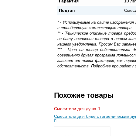
Гарантия
10 ле
Подтип
Смес
* - Используемые на сайте изображения
в стандартную комплектацию товара.
** - Техническое описание товара пре
на дату появления товара в нашем кат
нашего уведомления. Просим Вас заране
*** - Цена на товар действительна д
совершенно другая программа лояльнос
зависят от таких факторов, как период
обстоятельств. Подробнее про работу 
Самовывоз.
Оставьте отзыв
Доставка сантехники по Москве и Мос
Возможные способы оплаты:
Похожие товары
Наличный расчёт
Банковской картой на сайте в ре
Смесители для душа
Банковской картой при получении 
Смесители для биде с гигиеническим д
Интернет-деньгами (Yandex-деньги
Безналичный расчёт (возможно и