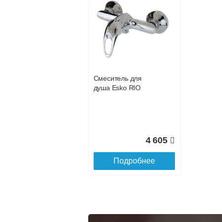
Подъем на этаж.
услуга платная
возможность
Доставка в регионы России.
Смеситель для
душа Esko RIO
4 605
Подробнее