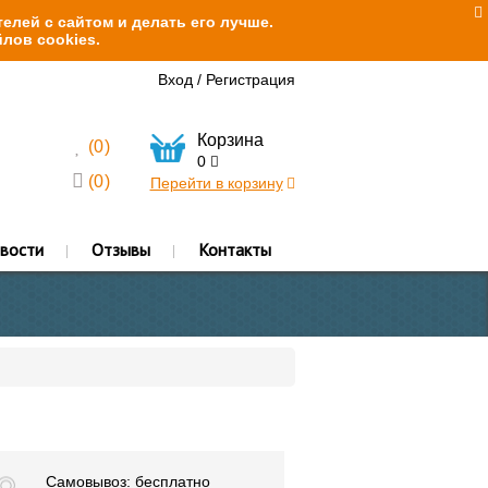
елей с сайтом и делать его лучше.
лов cookies.
Вход
/
Регистрация
Корзина
(
0
)
0
(
0
)
Перейти в корзину
вости
Отзывы
Контакты
Самовывоз: бесплатно