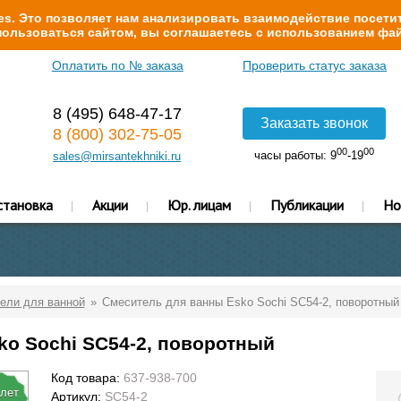
s. Это позволяет нам анализировать взаимодействие посетит
ользоваться сайтом, вы соглашаетесь с использованием фай
Оплатить по № заказа
Проверить статус заказа
8 (495) 648-47-17
Заказать звонок
8 (800) 302-75-05
00
00
часы работы: 9
-19
sales@mirsantekhniki.ru
становка
Акции
Юр. лицам
Публикации
Но
ели для ванной
Смеситель для ванны Esko Sochi SC54-2, поворотный
ko Sochi SC54-2, поворотный
Код товара:
637-938-700
 лет
Артикул:
SC54-2