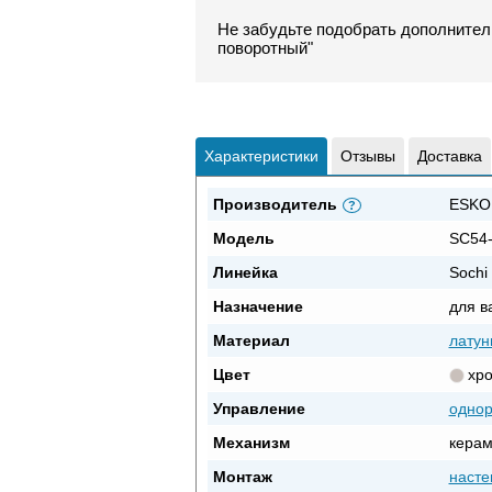
Не забудьте подобрать дополнител
поворотный"
Характеристики
Отзывы
Доставка
Производитель
ESKO
?
Модель
SC54
Линейка
Sochi
Назначение
для в
Материал
латун
Цвет
хр
Управление
одно
Механизм
керам
Монтаж
насте