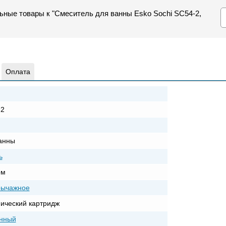
ьные товары к "Смеситель для ванны Esko Sochi SC54-2,
Оплата
-2
анны
ь
ом
рычажное
ический картридж
нный