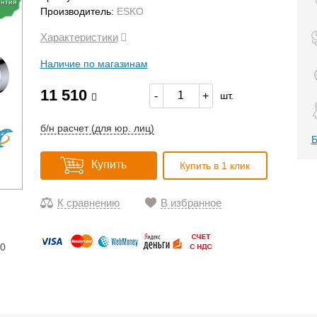
антия
Производитель:
ESKO
Характеристики
Наличие по магазинам
11 510
-
+
шт.
б/н расчет (для юр. лиц)
Б
Купить
Купить в 1 клик
К сравнению
В избранное
10