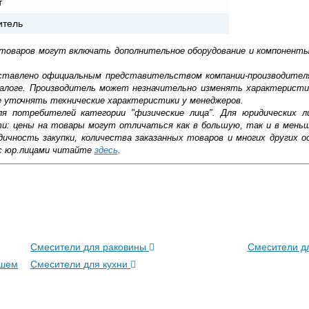
т
итель
 товаров могут включать дополнительное оборудование и компоненты
доставлено официальным представительством компании-производител
алоге. Производитель может незначительно изменять характеристи
е уточнять технические характеристики у менеджеров.
ля потребителей категории "физические лица". Для юридических 
ти: цены на товары могут отличаться как в большую, так и в мень
ичность закупки, количества заказанных товаров и многих других о
с юр.лицами читайте
здесь
.
ковской области
жиме реального времени
Смесители для раковины
Смесители д
товара как при доставке, так и самовывозом
ушем
, Web-money, Qiwi-кошельки и другие).
Смесители для кухни
 с НДС)
подробнее...