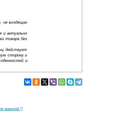
, не входящие
я и актуально
ки товара без
лиц действует
шую сторону и
собенностей и
ля ванной
Подробнее об оплате