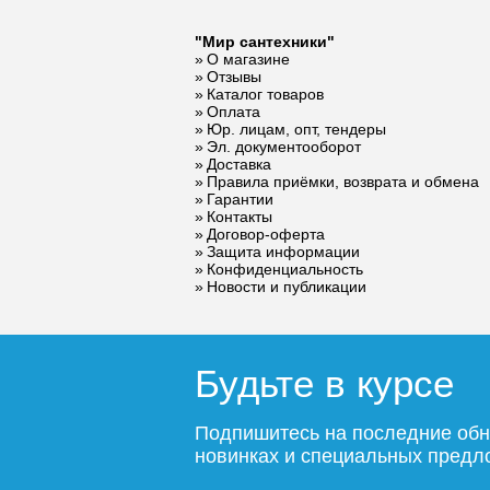
"Мир сантехники"
О магазине
Смеситель для
Смеситель HAIBA
Смесите
Отзывы
раковины ESKO
HB5518-7 c
раковин
Каталог товаров
Оплата
Sochi Gold
гигиенической
Kalining
Юр. лицам, опт, тендеры
SC26Gold
лейкой
Эл. документооборот
Доставка
Правила приёмки, возврата и обмена
Гарантии
8 850
6 230
Контакты
Договор-оферта
Защита информации
Подробнее
Подробнее
По
Конфиденциальность
Новости и публикации
Будьте в курсе
Подпишитесь на последние обн
новинках и специальных пред