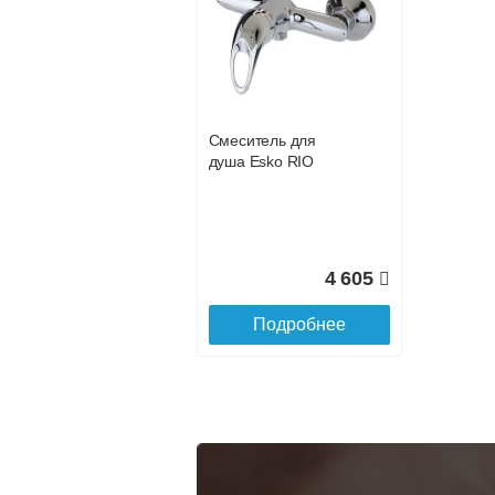
услуга платная
возможность
Доставка в регионы России.
Смеситель для
душа Esko RIO
4 605
Подробнее