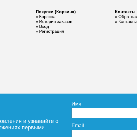
Покупки (Корзина)
Контакты 
Корзина
Обратная
ль для
История заказов
Контакты
ы ESKO
Вход
Регистрация
rad KG26
10 995
дробнее
Имя
овления и узнавайте о
Email
ложениях первыми