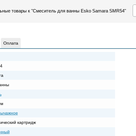
ьные товары к "Смеситель для ванны Esko Samara SMR54"
Оплата
4
ra
анны
ь
ом
рычажное
ический картридж
нный