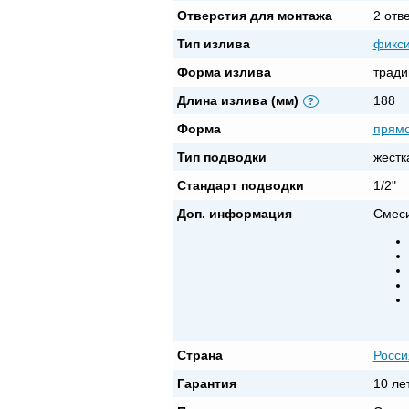
Отверстия для монтажа
2 отв
Тип излива
фикс
Форма излива
тради
Длина излива (мм)
188
?
Форма
прямо
Тип подводки
жестк
Стандарт подводки
1/2"
Доп. информация
Смеси
Страна
Росси
Гарантия
10 ле