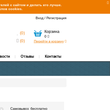
елей с сайтом и делать его лучше.
лов cookies.
Вход
/
Регистрация
Корзина
(
0
)
0
(
0
)
Перейти в корзину
вости
Отзывы
Контакты
Самовывоз: бесплатно