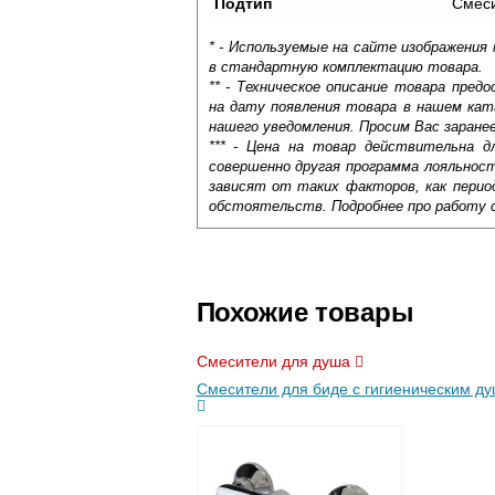
Подтип
Смес
* - Используемые на сайте изображения
в стандартную комплектацию товара.
** - Техническое описание товара пре
на дату появления товара в нашем кат
нашего уведомления. Просим Вас заране
*** - Цена на товар действительна д
совершенно другая программа лояльнос
зависят от таких факторов, как период
обстоятельств. Подробнее про работу 
Самовывоз.
Оставьте отзыв
Доставка сантехники по Москве и Мос
Возможные способы оплаты:
Похожие товары
Наличный расчёт
Банковской картой на сайте в ре
Смесители для душа
Банковской картой при получении 
Смесители для биде с гигиеническим д
Интернет-деньгами (Yandex-деньги
Безналичный расчёт (возможно и
Подъем на этаж.