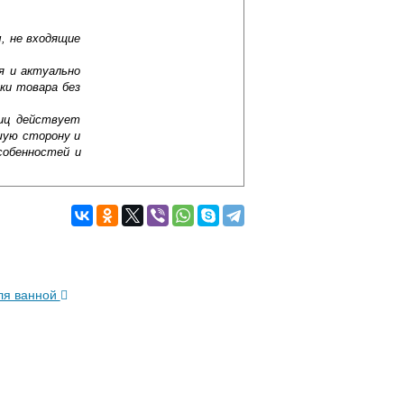
, не входящие
я и актуально
ки товара без
лиц действует
шую сторону и
собенностей и
ля ванной
Подробнее об оплате