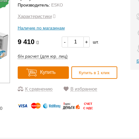
антия
Производитель:
ESKO
Характеристики
Наличие по магазинам
9 410
-
+
шт.
б/н расчет (для юр. лиц)
Б
Купить
Купить в 1 клик
К сравнению
В избранное
10