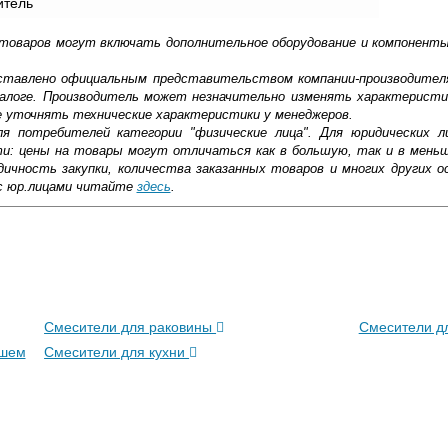
итель
 товаров могут включать дополнительное оборудование и компоненты
доставлено официальным представительством компании-производител
алоге. Производитель может незначительно изменять характеристи
е уточнять технические характеристики у менеджеров.
ля потребителей категории "физические лица". Для юридических 
ти: цены на товары могут отличаться как в большую, так и в мень
ичность закупки, количества заказанных товаров и многих других о
с юр.лицами читайте
здесь
.
ковской области
жиме реального времени
Смесители для раковины
Смесители д
товара как при доставке, так и самовывозом
ушем
, Web-money, Qiwi-кошельки и другие).
Смесители для кухни
 с НДС)
подробнее...