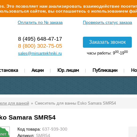
s. Это позволяет нам анализировать взаимодействие посетит
ользоваться сайтом, вы соглашаетесь с использованием фай
Оплатить по № заказа
Проверить статус заказа
8 (495) 648-47-17
Заказать звонок
8 (800) 302-75-05
00
00
часы работы: 9
-19
sales@mirsantekhniki.ru
становка
Акции
Юр. лицам
Публикации
Но
ели для ванной
Смеситель для ванны Esko Samara SMR54
ko Samara SMR54
Код товара:
637-939-300
 лет
Артикул:
SMR54