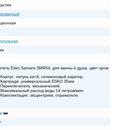
ерстия
ированный
ционная
угольная
ая
тель Esko Samara SMR54
,
для ванны и душа
,
цвет хром
Корпус: латунь кат.A, силиконовый аэратор
Картридж: универсальный ESKO 35мм
Переключатель: механический.
Максимальный расход воды 14 литров/мин
Комплектация: эксцентрики, отражатели.
я
т