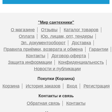
12 285
7 290
6 030
9 289
14 965
6 579
Подробнее
Подробнее
Подробнее
Подробнее
Подробнее
Подробнее
"Мир сантехники"
О магазине
Отзывы
Каталог товаров
Оплата
Юр. лицам, опт, тендеры
Эл. документооборот
Доставка
Правила приёмки, возврата и обмена
Гарантии
Контакты
Договор-оферта
Смеситель для раковины
Смеситель HAIBA HB5518-5
Смеситель для раковины
Смеситель HAIBA HB5518-7
Защита информации
Конфиденциальность
ESKO Sochi SC26 , хром
c гигиенической лейкой
ESKO Sochi Gold SC26Gold
c гигиенической лейкой
Новости и публикации
Покупки (Корзина)
Корзина
История заказов
Вход
Регистрация
7 435
6 978
8 850
6 230
Контакты и связь
Обратная связь
Контакты
Подробнее
Подробнее
Подробнее
Подробнее