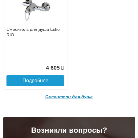
12 040
Подробнее
Смеситель для душа Esko
RIO
Доставка в регионы России.
4 605
Подробнее
Смесители для душа
Подробнее о доставке
Возникли вопросы?