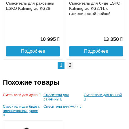
Интернет-деньгами (Yandex-деньги, Web-money,
Смеситель для раковины
Смеситель для биде ESKO
Qiwi-кошельки и другие).
ESKO Kaliningrad KG26
Kaliningrad KG27H, с
Безналичный расчёт (возможно и с НДС)
гигиенической лейкой
подробнее...
Подробнее об оплате
10 995
13 350
Подробнее
Подробнее
1
2
Похожие товары
Подъем на этаж.
Смесители для душа
Смесители для
Смесители для ванной
Смеситель для ванны Esko
раковины
Kaliningrad KG54
Смесители для биде с
Смесители для кухни
до подъезда
гигиеническим душем
услуга платная
возможность