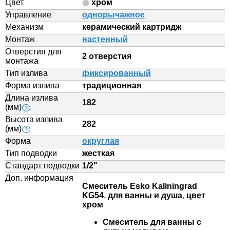
Цвет
хром
Управление
однорычажное
Механизм
керамический картридж
Монтаж
настенный
Отверстия для
2 отверстия
монтажа
Тип излива
фиксированный
Форма излива
традиционная
Длина излива
182
(мм)
?
Высота излива
282
(мм)
?
Форма
округлая
Тип подводки
жесткая
Стандарт подводки
1/2"
Доп. информация
Смеситель Esko Kaliningrad
KG54
,
для ванны и душа
,
цвет
хром
Смеситель для ванны с