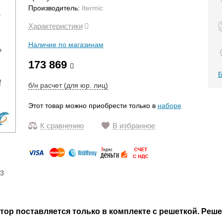
Производитель:
Itermic
Характеристики
Наличие по магазинам
173 869
Б
б/н расчет (для юр. лиц)
Этот товар можно приобрести только в
наборе
К сравнению
В избранное
13
р поставляется только в комплекте с решеткой. Реше