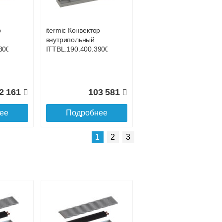
р
itermic Конвектор
внутрипольный
800
ITTBL.190.400.3900
2 161
103 581
ее
Подробнее
Подробнее о доставке
1
2
3