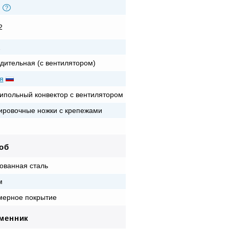
?
2
2
дительная (с вентилятором)
я
ипольный конвектор с вентилятором
ировочные ножки с крепежами
об
ованная сталь
м
ерное покрытие
менник