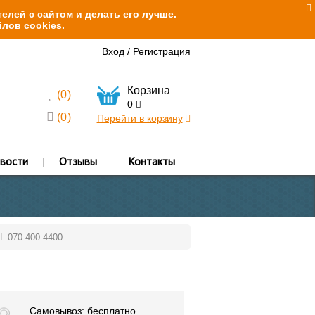
елей с сайтом и делать его лучше.
лов cookies.
Вход
/
Регистрация
Корзина
(
0
)
0
(
0
)
Перейти в корзину
вости
Отзывы
Контакты
L.070.400.4400
Самовывоз: бесплатно