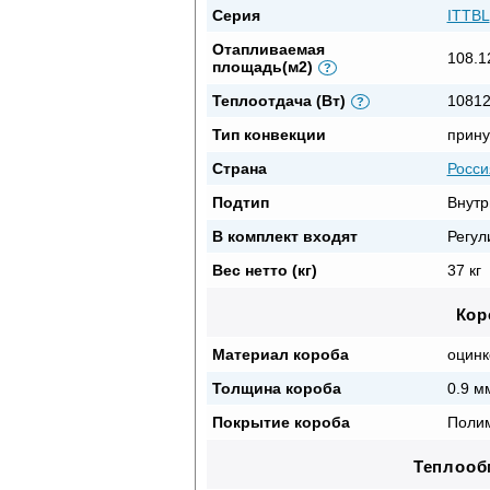
Серия
ITTBL
Отапливаемая
108.1
площадь(м2)
?
Теплоотдача (Вт)
1081
?
Тип конвекции
прину
Страна
Росси
Подтип
Внутр
В комплект входят
Регул
Вес нетто (кг)
37 кг
Кор
Материал короба
оцинк
Толщина короба
0.9 м
Покрытие короба
Полим
Теплооб