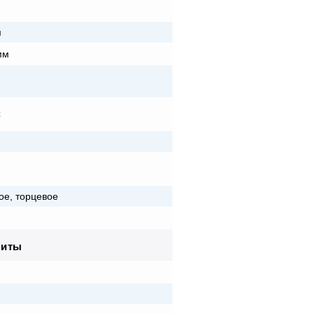
м
м
мм
C
ое, торцевое
риты