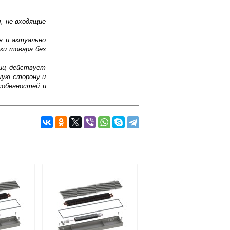
, не входящие
я и актуально
ки товара без
лиц действует
шую сторону и
собенностей и
Подробнее об оплате