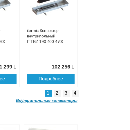
р
itermic Конвектор
внутрипольный
300
ITTBL.190.400.4400
р
itermic Конвектор
внутрипольный
0 559
121 981
600
ITTBZ.190.400.4700
ее
Подробнее
1 299
102 256
ее
Подробнее
1
2
3
4
Внутрипольные конвекторы
р
itermic Конвектор
внутрипольный
500
ITTBL.190.400.3600