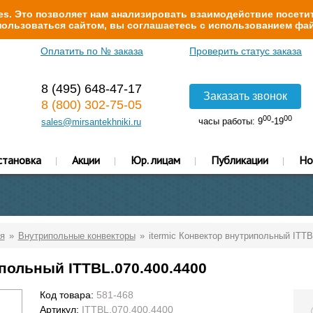
s. Это позволяет нам анализировать взаимодействие посетит
ользоваться сайтом, вы соглашаетесь с использованием фай
Оплатить по № заказа
Проверить статус заказа
8 (495) 648-47-17
Заказать звонок
8 (800) 302-75-05
00
00
часы работы: 9
-19
sales@mirsantekhniki.ru
становка
Акции
Юр. лицам
Публикации
Но
я
Внутрипольные конвекторы
itermic Конвектор внутрипольный ITTB
ипольный ITTBL.070.400.4400
Код товара:
581-468
Артикул:
ITTBL.070.400.4400