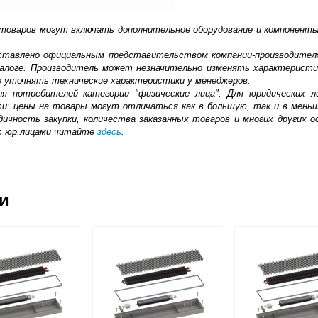
 товаров могут включать дополнительное оборудование и компоненты
доставлено официальным представительством компании-производител
алоге. Производитель может незначительно изменять характеристи
е уточнять технические характеристики у менеджеров.
ля потребителей категории "физические лица". Для юридических 
ти: цены на товары могут отличаться как в большую, так и в мень
ичность закупки, количества заказанных товаров и многих других о
с юр.лицами читайте
здесь
.
ковской области
ии
жиме реального времени
товара как при доставке, так и самовывозом
, Web-money, Qiwi-кошельки и другие).
 с НДС)
подробнее...