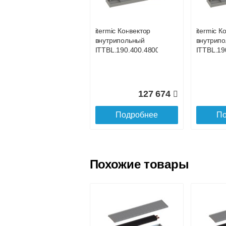
услуга платная
возможность
itermic Конвектор
itermic К
внутрипольный
внутрип
Доставка в регионы России.
ITTBL.190.400.4800
ITTBL.19
127 674
Подробнее
По
Похожие товары