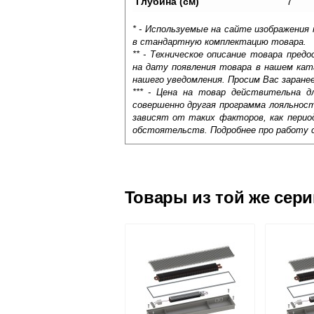
Глубина (см)
7
* - Используемые на сайте изображения
в стандартную комплектацию товара.
** - Техническое описание товара пре
на дату появления товара в нашем кат
нашего уведомления. Просим Вас заране
*** - Цена на товар действительна д
совершенно другая программа лояльнос
зависят от таких факторов, как период
обстоятельств. Подробнее про работу 
Самовывоз.
Оставьте отзыв
Доставка сантехники по Москве и Мос
Возможные способы оплаты:
Товары из той же сер
Наличный расчёт
Банковской картой на сайте в ре
Банковской картой при получении 
Интернет-деньгами (Yandex-деньги
Безналичный расчёт (возможно и
Подъем на этаж.