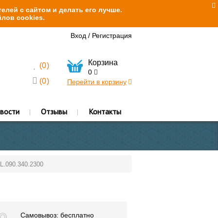
елей с сайтом и делать его лучше.
лов cookies.
Вход
/
Регистрация
Корзина
(
0
)
0
(
0
)
Перейти в корзину
вости
Отзывы
Контакты
L.090.340.2300
Самовывоз: бесплатно