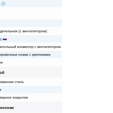
?
дительная (с вентилятором)
я
ипольный конвектор с вентилятором
ировочные ножки с крепежами
кг
об
ованная сталь
м
ерное покрытие
менник