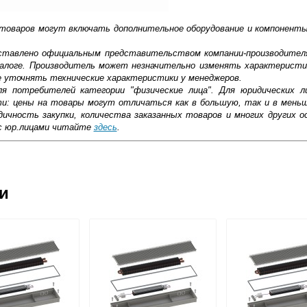
 товаров могут включать дополнительное оборудование и компоненты
доставлено официальным представительством компании-производител
алоге. Производитель может незначительно изменять характеристи
е уточнять технические характеристики у менеджеров.
ля потребителей категории "физические лица". Для юридических 
ти: цены на товары могут отличаться как в большую, так и в мень
ичность закупки, количества заказанных товаров и многих других о
с юр.лицами читайте
здесь
.
ковской области
ии
жиме реального времени
товара как при доставке, так и самовывозом
, Web-money, Qiwi-кошельки и другие).
 с НДС)
подробнее...