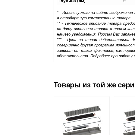
Глубина (см)
9
* - Используемые на сайте изображения
в стандартную комплектацию товара.
** - Техническое описание товара пре
на дату появления товара в нашем кат
нашего уведомления. Просим Вас заране
*** - Цена на товар действительна д
совершенно другая программа лояльнос
зависят от таких факторов, как период
обстоятельств. Подробнее про работу 
Самовывоз.
Оставьте отзыв
Доставка сантехники по Москве и Мос
Возможные способы оплаты:
Товары из той же сер
Наличный расчёт
Банковской картой на сайте в ре
Банковской картой при получении 
Интернет-деньгами (Yandex-деньги
Безналичный расчёт (возможно и
Подъем на этаж.