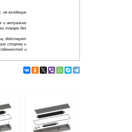
, не входящие
я и актуально
ки товара без
лиц действует
шую сторону и
собенностей и
Подробнее об оплате