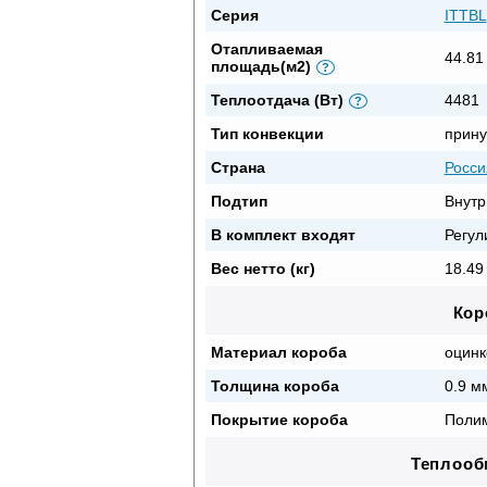
Серия
ITTBL
Отапливаемая
44.81
площадь(м2)
?
Теплоотдача (Вт)
4481
?
Тип конвекции
прину
Страна
Росси
Подтип
Внутр
В комплект входят
Регул
Вес нетто (кг)
18.49 
Кор
Материал короба
оцинк
Толщина короба
0.9 м
Покрытие короба
Полим
Теплооб