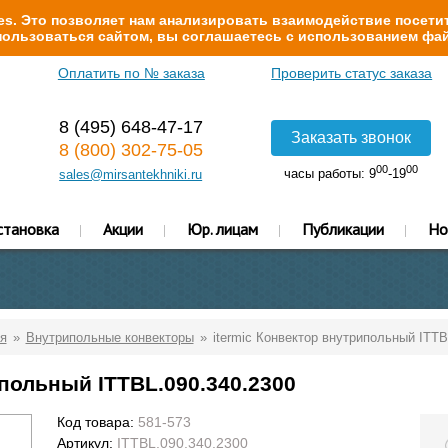
s. Это позволяет нам анализировать взаимодействие посетит
ользоваться сайтом, вы соглашаетесь с использованием фай
Оплатить по № заказа
Проверить статус заказа
8 (495) 648-47-17
Заказать звонок
8 (800) 302-75-05
00
00
часы работы: 9
-19
sales@mirsantekhniki.ru
становка
Акции
Юр. лицам
Публикации
Но
я
Внутрипольные конвекторы
itermic Конвектор внутрипольный ITTB
ипольный ITTBL.090.340.2300
Код товара:
581-573
Артикул:
ITTBL.090.340.2300