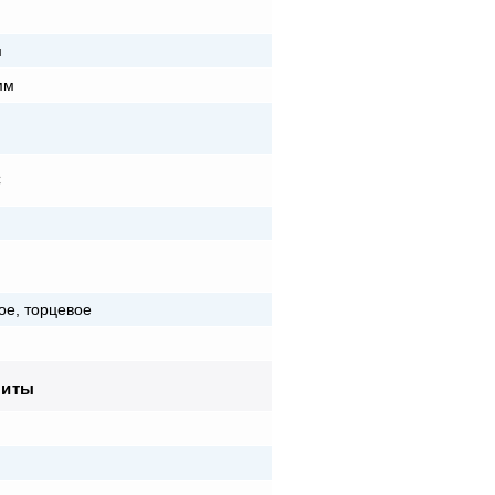
м
м
мм
C
ое, торцевое
риты