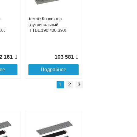
р
itermic Конвектор
внутрипольный
800
ITTBL.190.400.3900
2 161
103 581
ее
Подробнее
Подробнее о доставке
1
2
3