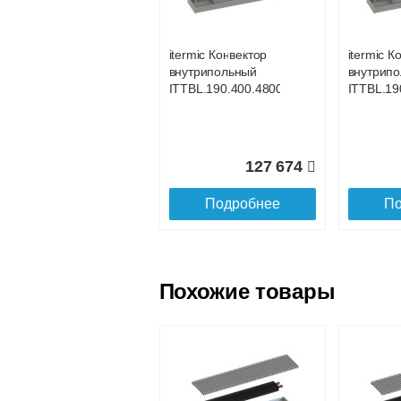
услуга платная
возможность
itermic Конвектор
itermic К
внутрипольный
внутрип
Доставка в регионы России.
ITTBL.190.400.4800
ITTBL.19
127 674
Подробнее
По
Похожие товары