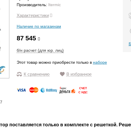
Производитель:
Itermic
Характеристики
Наличие по магазинам
87 545
Б
б/н расчет (для юр. лиц)
Этот товар можно приобрести только в
наборе
К сравнению
В избранное
17
р поставляется только в комплекте с решеткой. Реше