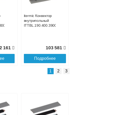
р
itermic Конвектор
внутрипольный
800
ITTBL.190.400.3900
2 161
103 581
ее
Подробнее
Подробнее о доставке
1
2
3