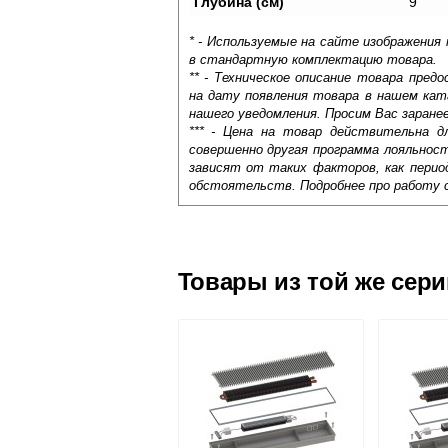
Глубина (см)
9
* - Используемые на сайте изображения
в стандартную комплектацию товара.
** - Техническое описание товара пре
на дату появления товара в нашем кат
нашего уведомления. Просим Вас заране
*** - Цена на товар действительна д
совершенно другая программа лояльнос
зависят от таких факторов, как период
обстоятельств. Подробнее про работу 
Самовывоз.
Оставьте отзыв
Доставка сантехники по Москве и Мос
Возможные способы оплаты:
Товары из той же сер
Наличный расчёт
Банковской картой на сайте в ре
Банковской картой при получении 
Интернет-деньгами (Yandex-деньги
Безналичный расчёт (возможно и
Подъем на этаж.