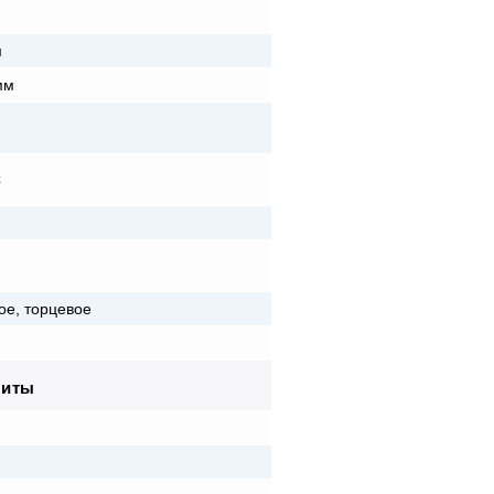
м
м
мм
C
ое, торцевое
риты