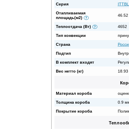
Серия
ITTBL
Отапливаемая
46.52
площадь(м2)
?
Теплоотдача (Вт)
4652
?
Тип конвекции
прину
Страна
Росси
Подтип
Внутр
В комплект входят
Регул
Вес нетто (кг)
18.93 
Кор
Материал короба
оцинк
Толщина короба
0.9 м
Покрытие короба
Полим
Теплооб