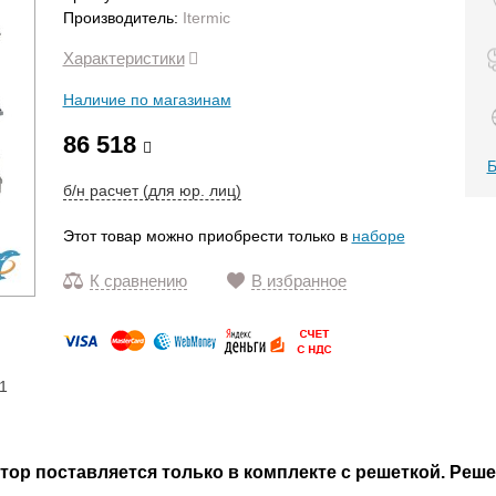
Производитель:
Itermic
Характеристики
Наличие по магазинам
86 518
Б
б/н расчет (для юр. лиц)
Этот товар можно приобрести только в
наборе
К сравнению
В избранное
1
р поставляется только в комплекте с решеткой. Реше