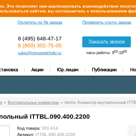
s. Это позволяет нам анализировать взаимодействие посетит
ользоваться сайтом, вы соглашаетесь с использованием фай
Оплатить по № заказа
Проверить статус заказа
8 (495) 648-47-17
Заказать звонок
8 (800) 302-75-05
00
00
часы работы: 9
-19
sales@mirsantekhniki.ru
становка
Акции
Юр. лицам
Публикации
Но
я
Внутрипольные конвекторы
itermic Конвектор внутрипольный ITTB
ипольный ITTBL.090.400.2200
Код товара:
581-614
Артикул:
ITTBL.090.400.2200