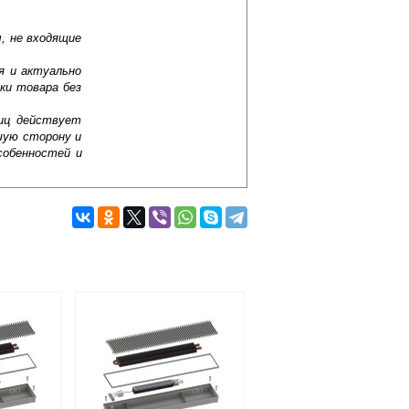
, не входящие
я и актуально
ки товара без
лиц действует
шую сторону и
собенностей и
Подробнее об оплате