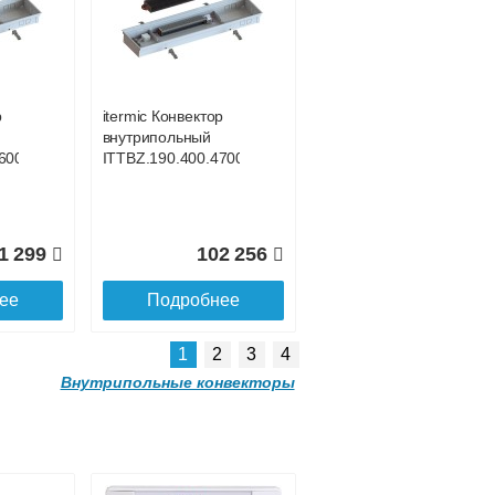
р
itermic Конвектор
внутрипольный
300
ITTBL.190.400.4400
р
itermic Конвектор
внутрипольный
0 559
121 981
600
ITTBZ.190.400.4700
ее
Подробнее
1 299
102 256
ее
Подробнее
1
2
3
4
Внутрипольные конвекторы
р
itermic Конвектор
внутрипольный
500
ITTBL.190.400.3600