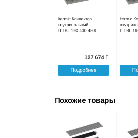
услуга платная
возможность
itermic Конвектор
itermic К
внутрипольный
внутрип
Доставка в регионы России.
ITTBL.190.400.4800
ITTBL.19
127 674
Подробнее
По
Похожие товары