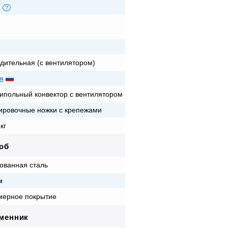
?
дительная (с вентилятором)
я
ипольный конвектор с вентилятором
ировочные ножки с крепежами
кг
об
ованная сталь
м
ерное покрытие
менник