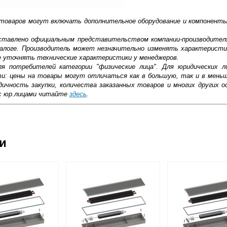
 товаров могут включать дополнительное оборудование и компоненты
доставлено официальным представительством компании-производител
алоге. Производитель может незначительно изменять характеристи
е уточнять технические характеристики у менеджеров.
ля потребителей категории "физические лица". Для юридических 
ти: цены на товары могут отличаться как в большую, так и в мень
ичность закупки, количества заказанных товаров и многих других о
с юр.лицами читайте
здесь
.
ковской области
ии
жиме реального времени
товара как при доставке, так и самовывозом
, Web-money, Qiwi-кошельки и другие).
 с НДС)
подробнее...