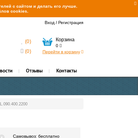
елей с сайтом и делать его лучше.
лов cookies.
Вход
/
Регистрация
Корзина
(
0
)
0
(
0
)
Перейти в корзину
вости
Отзывы
Контакты
L.090.400.2200
Самовывоз: бесплатно