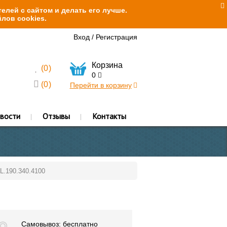
елей с сайтом и делать его лучше.
лов cookies.
Вход
/
Регистрация
Корзина
(
0
)
0
(
0
)
Перейти в корзину
вости
Отзывы
Контакты
L.190.340.4100
Самовывоз: бесплатно