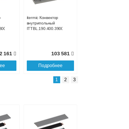
р
itermic Конвектор
внутрипольный
800
ITTBL.190.400.3900
2 161
103 581
ее
Подробнее
Подробнее о доставке
1
2
3