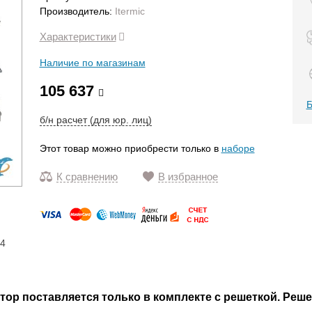
Производитель:
Itermic
Характеристики
Наличие по магазинам
105 637
Б
б/н расчет (для юр. лиц)
Этот товар можно приобрести только в
наборе
К сравнению
В избранное
14
р поставляется только в комплекте с решеткой. Реше