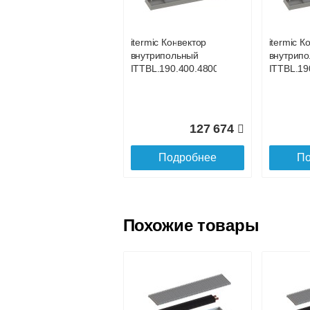
услуга платная
возможность
itermic Конвектор
itermic К
внутрипольный
внутрип
Доставка в регионы России.
ITTBL.190.400.4800
ITTBL.19
127 674
Подробнее
По
Похожие товары