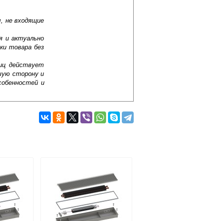
, не входящие
я и актуально
ки товара без
лиц действует
шую сторону и
собенностей и
Подробнее об оплате