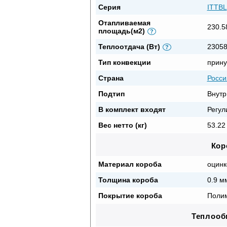
Серия
ITTBL
Отапливаемая
230.5
площадь(м2)
?
Теплоотдача (Вт)
2305
?
Тип конвекции
прину
Страна
Росси
Подтип
Внутр
В комплект входят
Регул
Вес нетто (кг)
53.22 
Кор
Материал короба
оцинк
Толщина короба
0.9 м
Покрытие короба
Полим
Теплооб