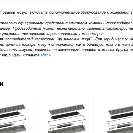
 товаров могут включать дополнительное оборудование и компоненты
доставлено официальным представительством компании-производител
алоге. Производитель может незначительно изменять характеристи
е уточнять технические характеристики у менеджеров.
ля потребителей категории "физические лица". Для юридических 
ти: цены на товары могут отличаться как в большую, так и в мень
ичность закупки, количества заказанных товаров и многих других о
с юр.лицами читайте
здесь
.
ковской области
ии
жиме реального времени
товара как при доставке, так и самовывозом
, Web-money, Qiwi-кошельки и другие).
 с НДС)
подробнее...