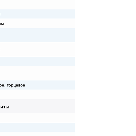
м
м
мм
C
ое, торцевое
риты