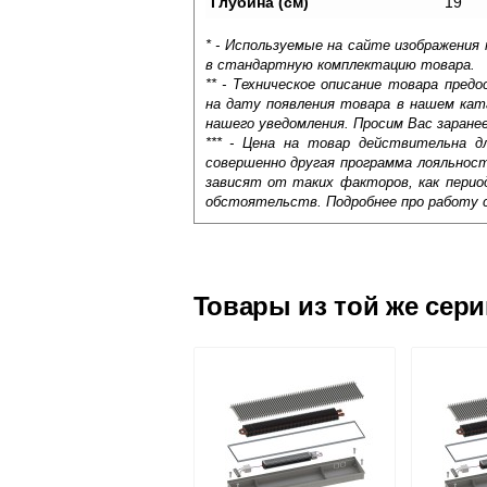
Глубина (см)
19
* - Используемые на сайте изображения
в стандартную комплектацию товара.
** - Техническое описание товара пре
на дату появления товара в нашем кат
нашего уведомления. Просим Вас заране
*** - Цена на товар действительна д
совершенно другая программа лояльнос
зависят от таких факторов, как период
обстоятельств. Подробнее про работу 
Самовывоз.
Оставьте отзыв
Доставка сантехники по Москве и Мос
Возможные способы оплаты:
Товары из той же сер
Наличный расчёт
Банковской картой на сайте в ре
Банковской картой при получении 
Интернет-деньгами (Yandex-деньги
Безналичный расчёт (возможно и
Подъем на этаж.