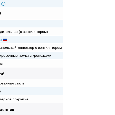
?
8
8
дительная (с вентилятором)
я
ипольный конвектор с вентилятором
ировочные ножки с крепежами
кг
об
ованная сталь
м
ерное покрытие
менник