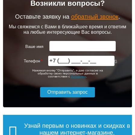
Возникли вопросы?
102 256
103 213
Комплект подключения
Модуль-адаптер itermic
конвектора прямой itermic
ITTB
ITFS
Оставьте заявку на
обратный звонок
.
Подробнее
Подробнее
Мы свяжемся с Вами в ближайшее время и ответим
на любые интересующие Вас вопросы.
itermic Конвектор
itermic Конвектор
внутрипольный
внутрипольный
5 150
6 200
ITTBL.190.400.4300
ITTBL.190.400.4400
Ваше имя
Подробнее
Подробнее
Телефон
itermic Конвектор
itermic Конвектор
120 559
121 981
Нажимая кнопку "Отправить", я даю согласие на
внутрипольный
внутрипольный
обработку своих персональных данных в
ITTBZ.190.400.4900
ITTBZ.190.400.3100
соответствии с
Условиями
.
Подробнее
Подробнее
104 159
70 631
Комнатный термостат
Клапан радиаторный
Siemens RAA 31
Siemens VEN 115, угловой
1/2"
Подробнее
Подробнее
Узнай первым о новинках и скидках в
нашем интернет-магазине,
itermic Конвектор
itermic Конвектор