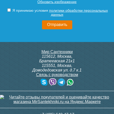
Обновить изображение
310.2/MM, 230В (врезной)
Siemens IRA 211
Подробнее
Подробнее
Я принимаю условия
политики обработки персональных
данных
9 300
3 600
Подробнее
Подробнее
itermic Конвектор
itermic Конвектор
Мир Сантехники
внутрипольный
внутрипольный
115612
,
Москва
,
ITTBZ.190.400.3800
ITTBZ.190.400.3900
Братеевская 21к1
115551
,
Москва
,
Домодедовская ул. д.7 к.1
Связь с руководством
82 742
83 688
Клапан радиаторный
Клапан радиаторный
Siemens ADN 15, прямой
Siemens VDN 115, прямой
1/2"
1/2"
Подробнее
Подробнее