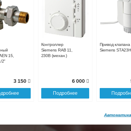
онвектор
itermic Конвектор
itermic Конвекто
ольный
внутрипольный
внутрипольный
79 871
80 828
8
0.400.4900
ITTBZ.190.400.3100
ITTBZ.190.400.3
дробнее
Подробнее
Подробн
Контроллер
Привод клапана
104 159
70 631
7
рный
Siemens RAB 11,
Siemens STA23
AEN 15,
230В (механ.)
дробнее
Подробнее
Подробн
/2"
3 150
6 000
дробнее
Подробнее
Подробн
Автоматика
онвектор
itermic Конвектор
itermic Конвекто