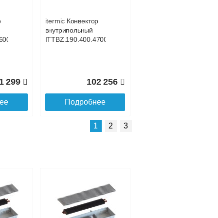
р
itermic Конвектор
внутрипольный
600
ITTBZ.190.400.4700
1 299
102 256
ее
Подробнее
Подробнее о доставке
1
2
3
р
itermic Конвектор