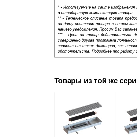
* - Используемые на сайте изображения
в стандартную комплектацию товара.
** - Техническое описание товара пре
на дату появления товара в нашем кат
нашего уведомления. Просим Вас заране
*** - Цена на товар действительна д
совершенно другая программа лояльнос
зависят от таких факторов, как период
обстоятельств. Подробнее про работу 
Самовывоз.
Оставьте отзыв
Доставка сантехники по Москве и Мос
Возможные способы оплаты:
Товары из той же сер
Наличный расчёт
Банковской картой на сайте в ре
Банковской картой при получении 
Интернет-деньгами (Yandex-деньги
Безналичный расчёт (возможно и
Подъем на этаж.