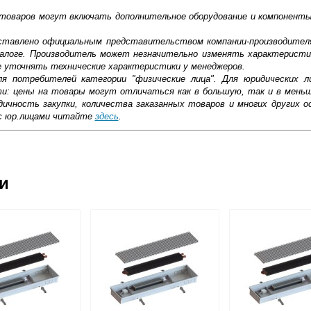
 товаров могут включать дополнительное оборудование и компоненты
доставлено официальным представительством компании-производител
алоге. Производитель может незначительно изменять характеристи
е уточнять технические характеристики у менеджеров.
ля потребителей категории "физические лица". Для юридических 
ти: цены на товары могут отличаться как в большую, так и в мень
ичность закупки, количества заказанных товаров и многих других о
с юр.лицами читайте
здесь
.
ковской области
ии
жиме реального времени
товара как при доставке, так и самовывозом
, Web-money, Qiwi-кошельки и другие).
 с НДС)
подробнее...
до подъезда