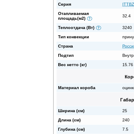
Серия
ITTB
Отапливаемая
32.4
площадь(м2)
?
Теплоотдача (Вт)
3240
?
Тип конвекции
прину
Страна
Росси
Подтип
Внутр
Вес нетто (кг)
15.76 
Кор
Материал короба
оцинк
Габа
Ширина (см)
25
Длина (см)
240
Глубина (см)
7.5