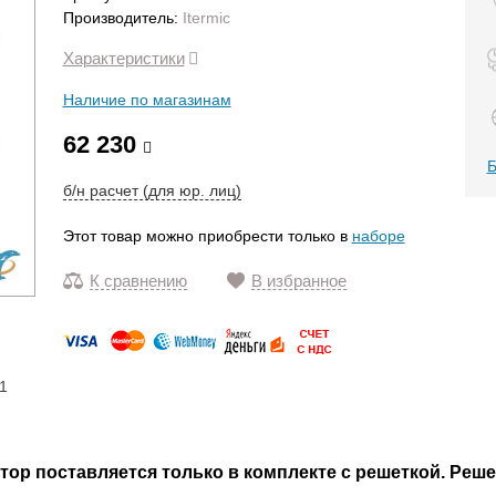
Производитель:
Itermic
Характеристики
Наличие по магазинам
62 230
Б
б/н расчет (для юр. лиц)
Этот товар можно приобрести только в
наборе
К сравнению
В избранное
1
р поставляется только в комплекте с решеткой. Реше