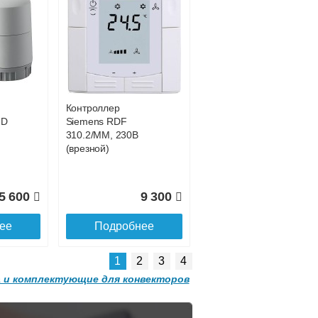
р
itermic Конвектор
внутрипольный
1 785
82 742
200
ITTBZ.190.400.3300
ее
Подробнее
Контроллер
2 204
77 968
HD
Siemens RDF
310.2/MM, 230В
ее
Подробнее
(врезной)
5 600
9 300
ее
Подробнее
1
2
3
4
 и комплектующие для конвекторов
р
itermic Конвектор