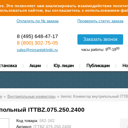
s. Это позволяет нам анализировать взаимодействие посетит
ользоваться сайтом, вы соглашаетесь с использованием фай
Оплатить по № заказа
Проверить статус заказа
8 (495) 648-47-17
Заказать звонок
8 (800) 302-75-05
00
00
часы работы: 9
-19
sales@mirsantekhniki.ru
становка
Акции
Юр. лицам
Публикации
Но
я
Внутрипольные конвекторы
itermic Конвектор внутрипольный ITTB
ипольный ITTBZ.075.250.2400
Код товара:
582-162
Артикул:
ITTBZ.075.250.2400