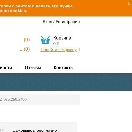
елей с сайтом и делать его лучше.
лов cookies.
Вход
/
Регистрация
Корзина
(
0
)
0
(
0
)
Перейти в корзину
вости
Отзывы
Контакты
Z.075.250.2400
Самовывоз: бесплатно