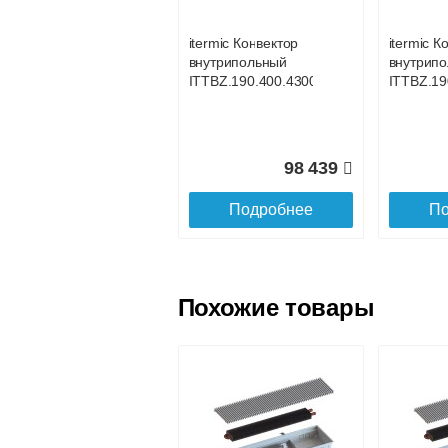
услуга платная
возможность
itermic Конвектор
itermic К
внутрипольный
внутрип
Доставка в регионы России.
ITTBZ.190.400.4300
ITTBZ.19
98 439
Подробнее
По
Похожие товары
itermic Конвектор
itermic К