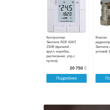
itermic Конвектор
itermic К
внутрипольный
внутрип
78 925
ITTBZ.190.400.4800
ITTBZ.19
Подробнее
По
Контроллер
Клапан
103 213
Siemens RDF 600Т,
радиато
230В (врезной -
Siemens 
Подробнее
По
кругл. коробка,
угловой 1
расписание, упр.с
пульта)
20 750
Подробнее
По
itermic Конвектор
itermic К