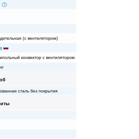
Z
?
дительная (с вентилятором)
я
ипольный конвектор с вентилятором
кг
об
ованная сталь без покрытия
риты