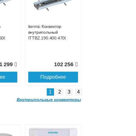
внутрипольный
200
ITTBZ.190.400.3300
р
itermic Конвектор
внутрипольный
2 204
77 968
600
ITTBZ.190.400.4700
ее
Подробнее
1 299
102 256
ее
Подробнее
1
2
3
4
Внутрипольные конвекторы
р
itermic Конвектор
внутрипольный
700
ITTBZ.190.400.3800