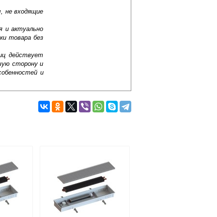
, не входящие
я и актуально
ки товара без
лиц действует
шую сторону и
собенностей и
Подробнее об оплате