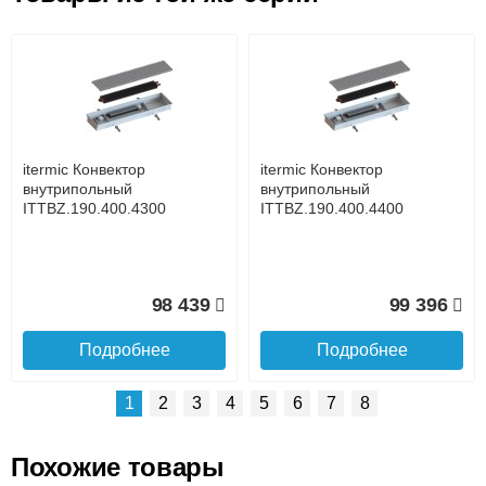
Возможные способы оплаты:
Доставка сантехники по Москве и Московской области
Наличный расчёт
Банковской картой на сайте в режиме реального
времени
Банковской картой при получении товара как при
доставке, так и самовывозом
Интернет-деньгами (Yandex-деньги, Web-money,
itermic Конвектор
itermic Конвектор
Qiwi-кошельки и другие).
внутрипольный
внутрипольный
Безналичный расчёт (возможно и с НДС)
ITTBZ.190.400.4300
ITTBZ.190.400.4400
подробнее...
Подробнее об оплате
98 439
99 396
Подробнее
Подробнее
1
2
3
4
5
6
7
8
Похожие товары