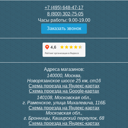
21 750
3 300
+7 (495) 648-47-17
8 (800) 302-75-05
Подробнее
Подробнее
Часы работы:
9.00-19.00
Заказать звонок
itermic Конвектор
itermic Конвектор
внутрипольный
внутрипольный
ITTBZ.190.400.4000
ITTBZ.190.400.4100
84 953
85 910
Контроллер Siemens RDF
Комплект подключения
Адреса магазинов:
300, 230В (врезной - квадр.
конвектора прямой itermic
140000, Москва,
коробка)
ITFS
Подробнее
Подробнее
Новорязанское шоссе 25 км, ст16
Схема проезда на Яндекс-картах
Схема проезда на Google-картах
140108, Московская обл.,
9 700
5 150
г. Раменское, улица Михалевича, 116Б
Схема проезда на Яндекс-картах
Московская обл.,
Подробнее
Подробнее
г. Бронницы, Каширский переулок, 68
Схема проезда на Яндекс-картах
itermic Конвектор
itermic Конвектор