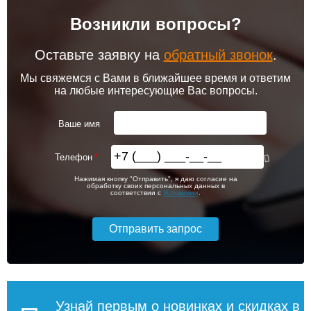
Возникли вопросы?
102 256
103 213
Контроллер Siemens RAB
Привод клапана Siemens
11, 230В (механ.)
STA23HD
Оставьте заявку на
обратный звонок
.
Подробнее
Подробнее
Мы свяжемся с Вами в ближайшее время и ответим
на любые интересующие Вас вопросы.
itermic Конвектор
itermic Конвектор
внутрипольный
внутрипольный
6 000
5 600
ITTBZ.190.400.3200
ITTBZ.190.400.3300
Ваше имя
Подробнее
Подробнее
Телефон
itermic Конвектор
itermic Конвектор
72 204
77 968
Нажимая кнопку "Отправить", я даю согласие на
внутрипольный
внутрипольный
обработку своих персональных данных в
ITTBZ.190.400.4900
ITTBZ.190.400.3100
соответствии с
Условиями
.
Подробнее
Подробнее
104 159
70 631
Контроллер Siemens RDF
Темоголовка Siemens
310.2/MM, 230В (врезной)
RTN51
Подробнее
Подробнее
Узнай первым о новинках и скидках в