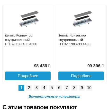
Подъем на этаж.
itermic Конвектор
itermic Конвектор
внутрипольный
внутрипольный
ITTBZ.190.400.4500
ITTBZ.190.400.4600
до подъезда
услуга платная
возможность
itermic Конвектор
itermic Конвектор
100 353
101 299
внутрипольный
внутрипольный
ITTBZ.190.400.4300
ITTBZ.190.400.4400
Подробнее
Подробнее
Доставка в регионы России.
98 439
99 396
Подробнее
Подробнее
1
2
3
4
5
6
7
8
9
10
itermic Конвектор
itermic Конвектор
внутрипольный
внутрипольный
Внутрипольные конвекторы
ITTBZ.190.400.4700
ITTBZ.190.400.4800
C этим товаром покупают