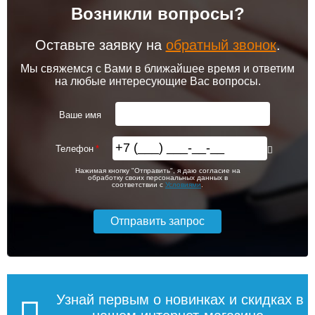
Возникли вопросы?
102 256
103 213
Клапан радиаторный
Привод клапана Siemens
Siemens ADN 15, прямой
STA23HD
1/2"
Оставьте заявку на
обратный звонок
.
Подробнее
Подробнее
Мы свяжемся с Вами в ближайшее время и ответим
на любые интересующие Вас вопросы.
itermic Конвектор
itermic Конвектор
внутрипольный
внутрипольный
3 150
5 600
ITTL.190.400.4200
ITTL.190.400.4300
Ваше имя
Подробнее
Подробнее
Телефон
itermic Конвектор
itermic Конвектор
111 485
114 800
Нажимая кнопку "Отправить", я даю согласие на
внутрипольный
внутрипольный
обработку своих персональных данных в
ITTBZ.190.400.4900
ITTBZ.190.400.3100
соответствии с
Условиями
.
Подробнее
Подробнее
104 159
70 631
Клапан радиаторный
Комнатный термостат
Siemens VUN 215, осевой
Siemens RAA 31
1/2"
Подробнее
Подробнее
Узнай первым о новинках и скидках в