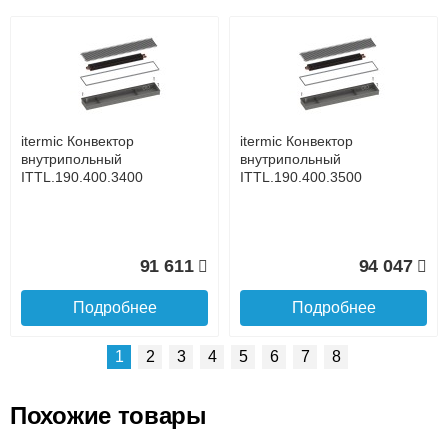
Возможные способы оплаты:
Доставка сантехники по Москве и Московской области
Наличный расчёт
Банковской картой на сайте в режиме реального
времени
Банковской картой при получении товара как при
доставке, так и самовывозом
Интернет-деньгами (Yandex-деньги, Web-money,
itermic Конвектор
itermic Конвектор
Qiwi-кошельки и другие).
внутрипольный
внутрипольный
Безналичный расчёт (возможно и с НДС)
ITTL.190.400.3400
ITTL.190.400.3500
подробнее...
Подробнее об оплате
91 611
94 047
Подробнее
Подробнее
1
2
3
4
5
6
7
8
Похожие товары
Подъем на этаж.