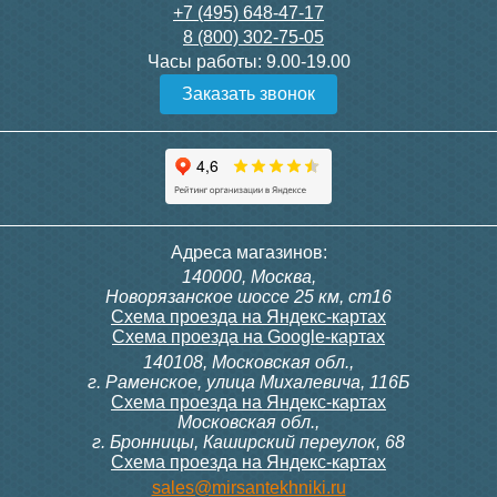
28 000
3 600
+7 (495) 648-47-17
8 (800) 302-75-05
Подробнее
Подробнее
Часы работы:
9.00-19.00
Заказать звонок
itermic Конвектор
itermic Конвектор
внутрипольный
внутрипольный
ITTBZ.190.400.4000
ITTBZ.190.400.4100
84 953
85 910
Темоголовка Siemens
Контроллер Siemens RAB
Адреса магазинов:
RTN51
11, 230В (механ.)
140000, Москва,
Подробнее
Подробнее
Новорязанское шоссе 25 км, ст16
Схема проезда на Яндекс-картах
Схема проезда на Google-картах
140108, Московская обл.,
3 950
6 000
г. Раменское, улица Михалевича, 116Б
Схема проезда на Яндекс-картах
Московская обл.,
Подробнее
Подробнее
г. Бронницы, Каширский переулок, 68
Схема проезда на Яндекс-картах
itermic Конвектор
itermic Конвектор
sales@mirsantekhniki.ru
внутрипольный
внутрипольный