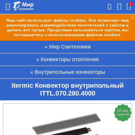
0
Наш сайт использует файлы cookies. Это позволяет нам
анализировать взаимодействие посетителей с сайтом и
делать его лучше. Продолжая пользоваться сайтом, вы
соглашаетесь с использованием файлов cookies.
Мир Сантехники
Конвекторы отопления
Внутрипольные конвекторы
itermic Конвектор внутрипольный
ITTL.070.280.4000
10 лет
гарантия