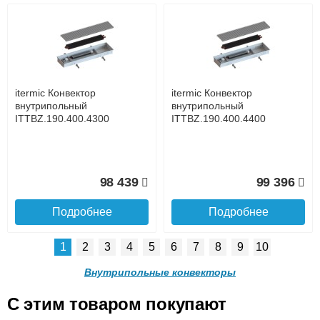
itermic Конвектор
itermic Конвектор
внутрипольный
внутрипольный
ITTL.190.400.3600
ITTL.190.400.3700
до подъезда
услуга платная
возможность
itermic Конвектор
itermic Конвектор
96 463
98 898
внутрипольный
внутрипольный
ITTBZ.190.400.4300
ITTBZ.190.400.4400
Подробнее
Подробнее
Доставка в регионы России.
98 439
99 396
Подробнее
Подробнее
1
2
3
4
5
6
7
8
9
10
itermic Конвектор
itermic Конвектор
внутрипольный
внутрипольный
Внутрипольные конвекторы
ITTL.190.400.3800
ITTL.190.400.3900
C этим товаром покупают