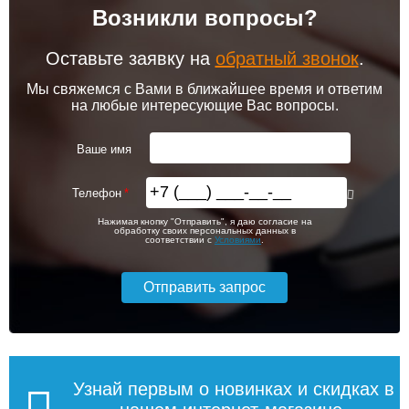
Возникли вопросы?
102 256
103 213
Клапан радиаторный
Привод клапана Siemens
Siemens ADN 15, прямой
STA23HD
1/2"
Оставьте заявку на
обратный звонок
.
Подробнее
Подробнее
Мы свяжемся с Вами в ближайшее время и ответим
на любые интересующие Вас вопросы.
itermic Конвектор
itermic Конвектор
внутрипольный
внутрипольный
3 150
5 600
ITTL.190.400.4200
ITTL.190.400.4300
Ваше имя
Подробнее
Подробнее
Телефон
itermic Конвектор
itermic Конвектор
111 485
114 800
Нажимая кнопку "Отправить", я даю согласие на
внутрипольный
внутрипольный
обработку своих персональных данных в
ITTBZ.190.400.4900
ITTBZ.190.400.3100
соответствии с
Условиями
.
Подробнее
Подробнее
104 159
70 631
Клапан радиаторный
Комнатный термостат
Siemens VUN 215, осевой
Siemens RAA 31
1/2"
Подробнее
Подробнее
Узнай первым о новинках и скидках в