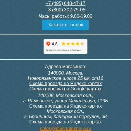
28 000
3 600
+7 (495) 648-47-17
8 (800) 302-75-05
Подробнее
Подробнее
Часы работы:
9.00-19.00
Заказать звонок
itermic Конвектор
itermic Конвектор
внутрипольный
внутрипольный
ITTBZ.190.400.4000
ITTBZ.190.400.4100
84 953
85 910
Темоголовка Siemens
Контроллер Siemens RAB
Адреса магазинов:
RTN51
11, 230В (механ.)
140000, Москва,
Подробнее
Подробнее
Новорязанское шоссе 25 км, ст16
Схема проезда на Яндекс-картах
Схема проезда на Google-картах
140108, Московская обл.,
3 950
6 000
г. Раменское, улица Михалевича, 116Б
Схема проезда на Яндекс-картах
Московская обл.,
Подробнее
Подробнее
г. Бронницы, Каширский переулок, 68
Схема проезда на Яндекс-картах
itermic Конвектор
itermic Конвектор
sales@mirsantekhniki.ru
внутрипольный
внутрипольный