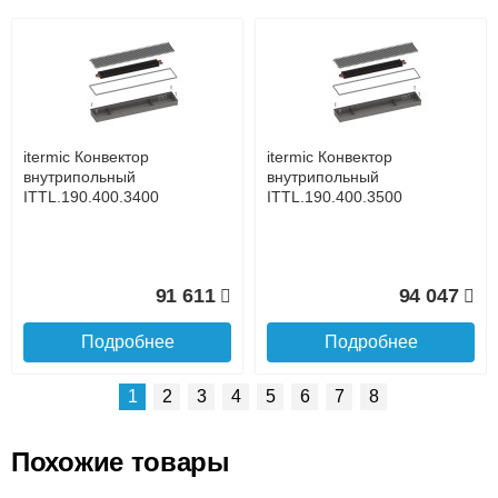
Возможные способы оплаты:
Доставка сантехники по Москве и Московской области
Наличный расчёт
Банковской картой на сайте в режиме реального
времени
Банковской картой при получении товара как при
доставке, так и самовывозом
Интернет-деньгами (Yandex-деньги, Web-money,
itermic Конвектор
itermic Конвектор
Qiwi-кошельки и другие).
внутрипольный
внутрипольный
Безналичный расчёт (возможно и с НДС)
ITTL.190.400.3400
ITTL.190.400.3500
подробнее...
Подробнее об оплате
91 611
94 047
Подробнее
Подробнее
1
2
3
4
5
6
7
8
Похожие товары
Подъем на этаж.