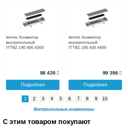
itermic Конвектор
itermic Конвектор
внутрипольный
внутрипольный
ITTL.190.400.3600
ITTL.190.400.3700
до подъезда
услуга платная
возможность
itermic Конвектор
itermic Конвектор
96 463
98 898
внутрипольный
внутрипольный
ITTBZ.190.400.4300
ITTBZ.190.400.4400
Подробнее
Подробнее
Доставка в регионы России.
98 439
99 396
Подробнее
Подробнее
1
2
3
4
5
6
7
8
9
10
itermic Конвектор
itermic Конвектор
внутрипольный
внутрипольный
Внутрипольные конвекторы
ITTL.190.400.3800
ITTL.190.400.3900
C этим товаром покупают