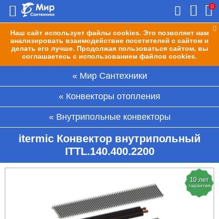
0
Наш сайт использует файлы cookies. Это позволяет нам
анализировать взаимодействие посетителей с сайтом и
делать его лучше. Продолжая пользоваться сайтом, вы
соглашаетесь с использованием файлов cookies.
Мир Сантехники
Конвекторы отопления
Внутрипольные конвекторы
itermic Конвектор внутрипольный
ITTL.140.400.2200
10 лет
гарантия