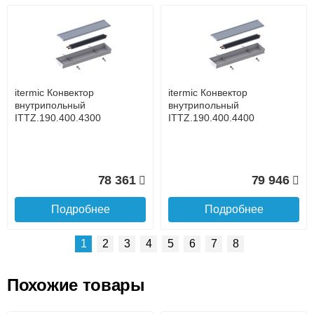
Возможные способы оплаты:
Доставка сантехники по Москве и Московской области
Наличный расчёт
Банковской картой на сайте в режиме реального
времени
Банковской картой при получении товара как при
доставке, так и самовывозом
Интернет-деньгами (Yandex-деньги, Web-money,
itermic Конвектор
itermic Конвектор
Qiwi-кошельки и другие).
внутрипольный
внутрипольный
Безналичный расчёт (возможно и с НДС)
ITTZ.190.400.4300
ITTZ.190.400.4400
подробнее...
Подробнее об оплате
78 361
79 946
Подробнее
Подробнее
1
2
3
4
5
6
7
8
Похожие товары
Подъем на этаж.