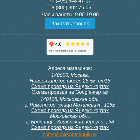
21 750
3 300
+7 (495) 648-47-17
8 (800) 302-75-05
Подробнее
Подробнее
Часы работы:
9.00-19.00
Заказать звонок
itermic Конвектор
itermic Конвектор
внутрипольный
внутрипольный
ITTBZ.190.400.4000
ITTBZ.190.400.4100
84 953
85 910
Контроллер Siemens RDF
Комплект подключения
Адреса магазинов:
300, 230В (врезной - квадр.
конвектора прямой itermic
140000, Москва,
коробка)
ITFS
Подробнее
Подробнее
Новорязанское шоссе 25 км, ст16
Схема проезда на Яндекс-картах
Схема проезда на Google-картах
140108, Московская обл.,
9 700
5 150
г. Раменское, улица Михалевича, 116Б
Схема проезда на Яндекс-картах
Московская обл.,
Подробнее
Подробнее
г. Бронницы, Каширский переулок, 68
Схема проезда на Яндекс-картах
itermic Конвектор
itermic Конвектор
sales@mirsantekhniki.ru
внутрипольный
внутрипольный