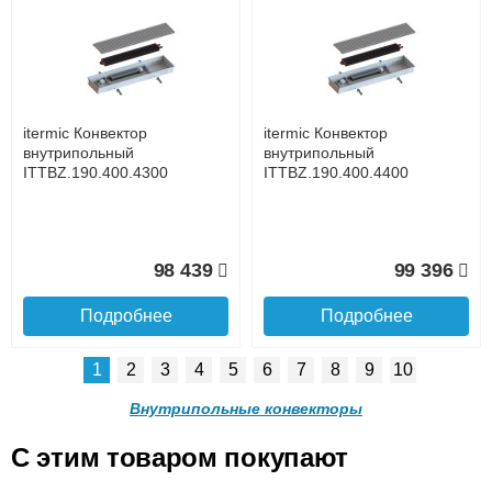
itermic Конвектор
itermic Конвектор
внутрипольный
внутрипольный
ITTZ.190.400.4500
ITTZ.190.400.4600
до подъезда
услуга платная
возможность
itermic Конвектор
itermic Конвектор
81 513
83 082
внутрипольный
внутрипольный
ITTBZ.190.400.4300
ITTBZ.190.400.4400
Подробнее
Подробнее
Доставка в регионы России.
98 439
99 396
Подробнее
Подробнее
1
2
3
4
5
6
7
8
9
10
itermic Конвектор
itermic Конвектор
внутрипольный
внутрипольный
Внутрипольные конвекторы
ITTZ.190.400.4700
ITTZ.190.400.4800
C этим товаром покупают