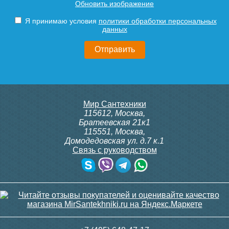
Обновить изображение
Siemens ADN 15, прямой
ITTB на DIN рейку
1/2"
Подробнее
Подробнее
Я принимаю условия
политики обработки персональных
данных
3 150
23 500
Подробнее
Подробнее
itermic Конвектор
itermic Конвектор
Мир Сантехники
внутрипольный
внутрипольный
115612
,
Москва
,
ITTBZ.190.400.3800
ITTBZ.190.400.3900
Братеевская 21к1
115551
,
Москва
,
Домодедовская ул. д.7 к.1
Связь с руководством
82 742
83 688
Контроллер Siemens RDG
Клапан радиаторный
110, 230В (накладной)
Siemens VEN 115, угловой
1/2"
Подробнее
Подробнее