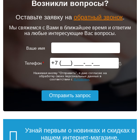
Возникли вопросы?
102 256
103 213
Контроллер Siemens RAB
Привод клапана Siemens
11, 230В (механ.)
STA23HD
Оставьте заявку на
обратный звонок
.
Подробнее
Подробнее
Мы свяжемся с Вами в ближайшее время и ответим
на любые интересующие Вас вопросы.
itermic Конвектор
itermic Конвектор
внутрипольный
внутрипольный
6 000
5 600
ITTZ.190.400.3100
ITTZ.190.400.3200
Ваше имя
Подробнее
Подробнее
Телефон
itermic Конвектор
itermic Конвектор
56 993
59 575
Нажимая кнопку "Отправить", я даю согласие на
внутрипольный
внутрипольный
обработку своих персональных данных в
ITTBZ.190.400.4900
ITTBZ.190.400.3100
соответствии с
Условиями
.
Подробнее
Подробнее
104 159
70 631
Контроллер Siemens RDF
Темоголовка Siemens
310.2/MM, 230В (врезной)
RTN51
Подробнее
Подробнее
Узнай первым о новинках и скидках в
нашем интернет-магазине,
itermic Конвектор
itermic Конвектор