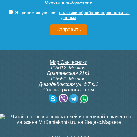
Обновить изображение
600Т, 230В (врезной - кругл.
ITTB на DIN рейку
коробка, расписание, упр.с
Подробнее
Подробнее
Я принимаю условия
политики обработки персональных
пульта)
данных
20 750
23 500
Подробнее
Подробнее
itermic Конвектор
itermic Конвектор
Мир Сантехники
внутрипольный
внутрипольный
115612
,
Москва
,
ITTBZ.190.400.3800
ITTBZ.190.400.3900
Братеевская 21к1
115551
,
Москва
,
Домодедовская ул. д.7 к.1
Связь с руководством
82 742
83 688
Контроллер Siemens RDG
ИК пульт управления
100T, 230В (накладной,
Siemens IRA 211
расписание, упр.с пульта)
Подробнее
Подробнее