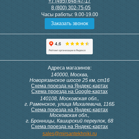
28 000
3 600
+7 (495) 648-47-17
8 (800) 302-75-05
Подробнее
Подробнее
Часы работы:
9.00-19.00
Заказать звонок
itermic Конвектор
itermic Конвектор
внутрипольный
внутрипольный
ITTBZ.190.400.4000
ITTBZ.190.400.4100
84 953
85 910
Темоголовка Siemens
Контроллер Siemens RAB
Адреса магазинов:
RTN51
11, 230В (механ.)
140000, Москва,
Подробнее
Подробнее
Новорязанское шоссе 25 км, ст16
Схема проезда на Яндекс-картах
Схема проезда на Google-картах
140108, Московская обл.,
3 950
6 000
г. Раменское, улица Михалевича, 116Б
Схема проезда на Яндекс-картах
Московская обл.,
Подробнее
Подробнее
г. Бронницы, Каширский переулок, 68
Схема проезда на Яндекс-картах
itermic Конвектор
itermic Конвектор
sales@mirsantekhniki.ru
внутрипольный
внутрипольный