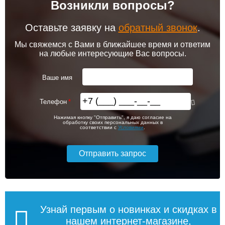
Возникли вопросы?
102 256
103 213
Клапан радиаторный
Привод клапана Siemens
Siemens ADN 15, прямой
STA23HD
1/2"
Оставьте заявку на
обратный звонок
.
Подробнее
Подробнее
Мы свяжемся с Вами в ближайшее время и ответим
на любые интересующие Вас вопросы.
itermic Конвектор
itermic Конвектор
внутрипольный
внутрипольный
3 150
5 600
ITTZ.190.400.3100
ITTZ.190.400.3200
Ваше имя
Подробнее
Подробнее
Телефон
itermic Конвектор
itermic Конвектор
56 993
59 575
Нажимая кнопку "Отправить", я даю согласие на
внутрипольный
внутрипольный
обработку своих персональных данных в
ITTBZ.190.400.4900
ITTBZ.190.400.3100
соответствии с
Условиями
.
Подробнее
Подробнее
104 159
70 631
Клапан радиаторный
Комнатный термостат
Siemens VUN 215, осевой
Siemens RAA 31
1/2"
Подробнее
Подробнее
Узнай первым о новинках и скидках в
нашем интернет-магазине,
itermic Конвектор
itermic Конвектор