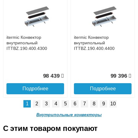
itermic Конвектор
itermic Конвектор
внутрипольный
внутрипольный
ITTZ.190.400.4500
ITTZ.190.400.4600
до подъезда
услуга платная
возможность
itermic Конвектор
itermic Конвектор
81 513
83 082
внутрипольный
внутрипольный
ITTBZ.190.400.4300
ITTBZ.190.400.4400
Подробнее
Подробнее
Доставка в регионы России.
98 439
99 396
Подробнее
Подробнее
1
2
3
4
5
6
7
8
9
10
itermic Конвектор
itermic Конвектор
внутрипольный
внутрипольный
Внутрипольные конвекторы
ITTZ.190.400.4700
ITTZ.190.400.4800
C этим товаром покупают