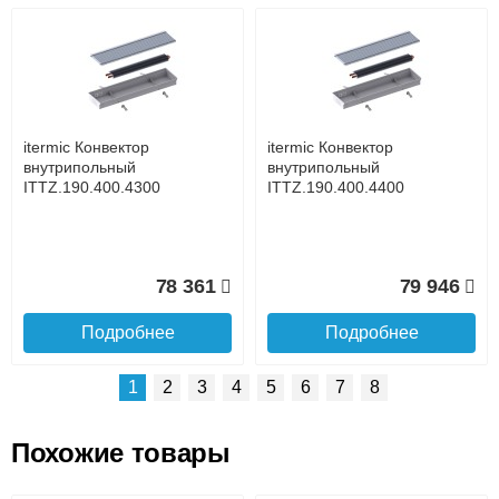
Возможные способы оплаты:
Доставка сантехники по Москве и Московской области
Наличный расчёт
Банковской картой на сайте в режиме реального
времени
Банковской картой при получении товара как при
доставке, так и самовывозом
Интернет-деньгами (Yandex-деньги, Web-money,
itermic Конвектор
itermic Конвектор
Qiwi-кошельки и другие).
внутрипольный
внутрипольный
Безналичный расчёт (возможно и с НДС)
ITTZ.190.400.4300
ITTZ.190.400.4400
подробнее...
Подробнее об оплате
78 361
79 946
Подробнее
Подробнее
1
2
3
4
5
6
7
8
Похожие товары
Подъем на этаж.