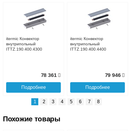
Возможные способы оплаты:
Доставка сантехники по Москве и Московской области
Наличный расчёт
Банковской картой на сайте в режиме реального
времени
Банковской картой при получении товара как при
доставке, так и самовывозом
Интернет-деньгами (Yandex-деньги, Web-money,
itermic Конвектор
itermic Конвектор
Qiwi-кошельки и другие).
внутрипольный
внутрипольный
Безналичный расчёт (возможно и с НДС)
ITTZ.190.400.4300
ITTZ.190.400.4400
подробнее...
Подробнее об оплате
78 361
79 946
Подробнее
Подробнее
1
2
3
4
5
6
7
8
Похожие товары
Подъем на этаж.