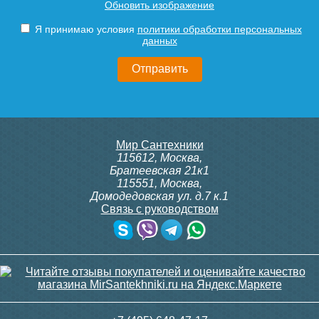
Обновить изображение
310.2/MM, 230В (врезной)
Siemens IRA 211
Подробнее
Подробнее
Я принимаю условия
политики обработки персональных
данных
9 300
3 600
Подробнее
Подробнее
itermic Конвектор
itermic Конвектор
Мир Сантехники
внутрипольный
внутрипольный
115612
,
Москва
,
ITTBZ.190.400.3800
ITTBZ.190.400.3900
Братеевская 21к1
115551
,
Москва
,
Домодедовская ул. д.7 к.1
Связь с руководством
82 742
83 688
Клапан радиаторный
Клапан радиаторный
Siemens ADN 15, прямой
Siemens VDN 115, прямой
1/2"
1/2"
Подробнее
Подробнее