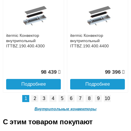
itermic Конвектор
itermic Конвектор
внутрипольный
внутрипольный
ITTZ.190.400.4500
ITTZ.190.400.4600
до подъезда
услуга платная
возможность
itermic Конвектор
itermic Конвектор
81 513
83 082
внутрипольный
внутрипольный
ITTBZ.190.400.4300
ITTBZ.190.400.4400
Подробнее
Подробнее
Доставка в регионы России.
98 439
99 396
Подробнее
Подробнее
1
2
3
4
5
6
7
8
9
10
itermic Конвектор
itermic Конвектор
внутрипольный
внутрипольный
Внутрипольные конвекторы
ITTZ.190.400.4700
ITTZ.190.400.4800
C этим товаром покупают