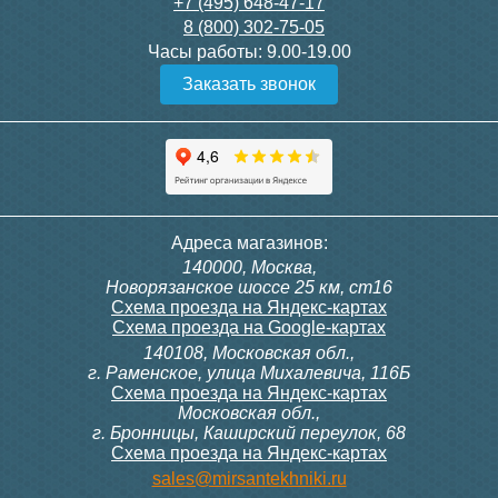
3 150
3 300
+7 (495) 648-47-17
8 (800) 302-75-05
Подробнее
Подробнее
Часы работы:
9.00-19.00
Заказать звонок
itermic Конвектор
itermic Конвектор
внутрипольный
внутрипольный
ITTBZ.190.400.4000
ITTBZ.190.400.4100
84 953
85 910
Контроллер Siemens RDG
Контроллер Siemens RDF
Адреса магазинов:
100T, 230В (накладной,
300, 230В (врезной - квадр.
140000, Москва,
расписание, упр.с пульта)
коробка)
Подробнее
Подробнее
Новорязанское шоссе 25 км, ст16
Схема проезда на Яндекс-картах
Схема проезда на Google-картах
140108, Московская обл.,
28 000
9 700
г. Раменское, улица Михалевича, 116Б
Схема проезда на Яндекс-картах
Московская обл.,
Подробнее
Подробнее
г. Бронницы, Каширский переулок, 68
Схема проезда на Яндекс-картах
itermic Конвектор
itermic Конвектор
sales@mirsantekhniki.ru
внутрипольный
внутрипольный