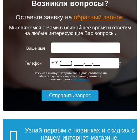
Возникли вопросы?
102 256
103 213
Комплект подключения
Модуль-адаптер itermic
конвектора прямой itermic
ITTB
ITFS
Оставьте заявку на
обратный звонок
.
Подробнее
Подробнее
Мы свяжемся с Вами в ближайшее время и ответим
на любые интересующие Вас вопросы.
itermic Конвектор
itermic Конвектор
внутрипольный
внутрипольный
5 150
6 200
ITTZ.190.400.3100
ITTZ.190.400.3200
Ваше имя
Подробнее
Подробнее
Телефон
itermic Конвектор
itermic Конвектор
56 993
59 575
Нажимая кнопку "Отправить", я даю согласие на
внутрипольный
внутрипольный
обработку своих персональных данных в
ITTBZ.190.400.4900
ITTBZ.190.400.3100
соответствии с
Условиями
.
Подробнее
Подробнее
104 159
70 631
Комнатный термостат
Клапан радиаторный
Siemens RAA 31
Siemens VEN 115, угловой
1/2"
Подробнее
Подробнее
Узнай первым о новинках и скидках в
нашем интернет-магазине,
itermic Конвектор
itermic Конвектор