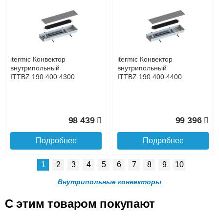
itermic Конвектор
itermic Конвектор
внутрипольный
внутрипольный
ITTZ.190.400.4500
ITTZ.190.400.4600
до подъезда
услуга платная
возможность
itermic Конвектор
itermic Конвектор
81 513
83 082
внутрипольный
внутрипольный
ITTBZ.190.400.4300
ITTBZ.190.400.4400
Подробнее
Подробнее
Доставка в регионы России.
98 439
99 396
Подробнее
Подробнее
1
2
3
4
5
6
7
8
9
10
itermic Конвектор
itermic Конвектор
внутрипольный
внутрипольный
Внутрипольные конвекторы
ITTZ.190.400.4700
ITTZ.190.400.4800
C этим товаром покупают