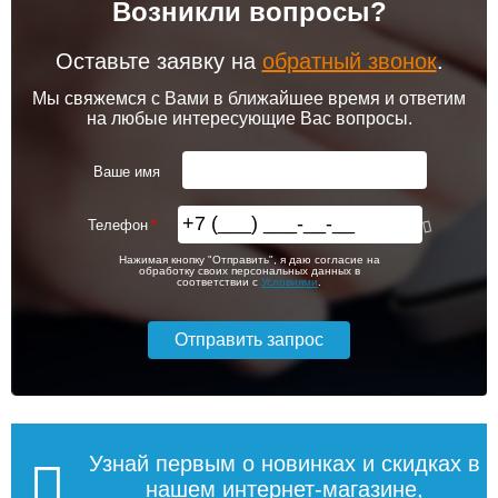
Возникли вопросы?
102 256
103 213
Клапан радиаторный
Привод клапана Siemens
Siemens ADN 15, прямой
STA23HD
1/2"
Оставьте заявку на
обратный звонок
.
Подробнее
Подробнее
Мы свяжемся с Вами в ближайшее время и ответим
на любые интересующие Вас вопросы.
itermic Конвектор
itermic Конвектор
внутрипольный
внутрипольный
3 150
5 600
ITTZ.190.400.3100
ITTZ.190.400.3200
Ваше имя
Подробнее
Подробнее
Телефон
itermic Конвектор
itermic Конвектор
56 993
59 575
Нажимая кнопку "Отправить", я даю согласие на
внутрипольный
внутрипольный
обработку своих персональных данных в
ITTBZ.190.400.4900
ITTBZ.190.400.3100
соответствии с
Условиями
.
Подробнее
Подробнее
104 159
70 631
Клапан радиаторный
Комнатный термостат
Siemens VUN 215, осевой
Siemens RAA 31
1/2"
Подробнее
Подробнее
Узнай первым о новинках и скидках в
нашем интернет-магазине,
itermic Конвектор
itermic Конвектор