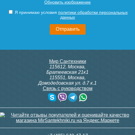
Обновить изображение
600Т, 230В (врезной - кругл.
ITTB на DIN рейку
коробка, расписание, упр.с
Подробнее
Подробнее
Я принимаю условия
политики обработки персональных
пульта)
данных
20 750
23 500
Подробнее
Подробнее
itermic Конвектор
itermic Конвектор
Мир Сантехники
внутрипольный
внутрипольный
115612
,
Москва
,
ITTBZ.190.400.3800
ITTBZ.190.400.3900
Братеевская 21к1
115551
,
Москва
,
Домодедовская ул. д.7 к.1
Связь с руководством
82 742
83 688
Контроллер Siemens RDG
ИК пульт управления
100T, 230В (накладной,
Siemens IRA 211
расписание, упр.с пульта)
Подробнее
Подробнее