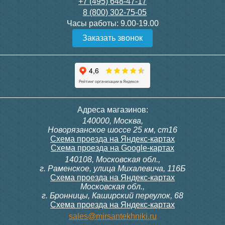
28 000
3 600
+7 (495) 648-47-17
8 (800) 302-75-05
Подробнее
Подробнее
Часы работы:
9.00-19.00
Заказать звонок
itermic Конвектор
itermic Конвектор
внутрипольный
внутрипольный
ITTBZ.190.400.4000
ITTBZ.190.400.4100
84 953
85 910
Темоголовка Siemens
Контроллер Siemens RAB
Адреса магазинов:
RTN51
11, 230В (механ.)
140000, Москва,
Подробнее
Подробнее
Новорязанское шоссе 25 км, ст16
Схема проезда на Яндекс-картах
Схема проезда на Google-картах
140108, Московская обл.,
3 950
6 000
г. Раменское, улица Михалевича, 116Б
Схема проезда на Яндекс-картах
Московская обл.,
Подробнее
Подробнее
г. Бронницы, Каширский переулок, 68
Схема проезда на Яндекс-картах
itermic Конвектор
itermic Конвектор
sales@mirsantekhniki.ru
внутрипольный
внутрипольный