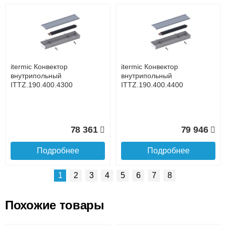
Возможные способы оплаты:
Доставка сантехники по Москве и Московской области
Наличный расчёт
Банковской картой на сайте в режиме реального
времени
Банковской картой при получении товара как при
доставке, так и самовывозом
Интернет-деньгами (Yandex-деньги, Web-money,
itermic Конвектор
itermic Конвектор
Qiwi-кошельки и другие).
внутрипольный
внутрипольный
Безналичный расчёт (возможно и с НДС)
ITTZ.190.400.4300
ITTZ.190.400.4400
подробнее...
Подробнее об оплате
78 361
79 946
Подробнее
Подробнее
1
2
3
4
5
6
7
8
Похожие товары
Подъем на этаж.