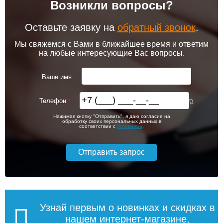
Возникли вопросы?
102 256
103 213
Контроллер Siemens RAB
Привод клапана Siemens
11, 230В (механ.)
STA23HD
Оставьте заявку на
обратный звонок
.
Подробнее
Подробнее
Мы свяжемся с Вами в ближайшее время и ответим
на любые интересующие Вас вопросы.
itermic Конвектор
itermic Конвектор
внутрипольный
внутрипольный
6 000
5 600
ITTZ.190.400.3100
ITTZ.190.400.3200
Ваше имя
Подробнее
Подробнее
Телефон
itermic Конвектор
itermic Конвектор
56 993
59 575
Нажимая кнопку "Отправить", я даю согласие на
внутрипольный
внутрипольный
обработку своих персональных данных в
ITTBZ.190.400.4900
ITTBZ.190.400.3100
соответствии с
Условиями
.
Подробнее
Подробнее
104 159
70 631
Контроллер Siemens RDF
Темоголовка Siemens
310.2/MM, 230В (врезной)
RTN51
Подробнее
Подробнее
Узнай первым о новинках и скидках в
нашем интернет-магазине,
itermic Конвектор
itermic Конвектор