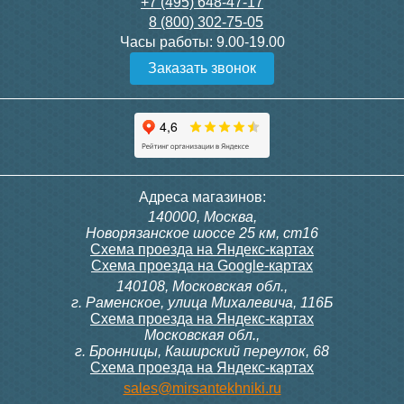
21 750
3 300
+7 (495) 648-47-17
8 (800) 302-75-05
Подробнее
Подробнее
Часы работы:
9.00-19.00
Заказать звонок
itermic Конвектор
itermic Конвектор
внутрипольный
внутрипольный
ITTBZ.190.400.4000
ITTBZ.190.400.4100
84 953
85 910
Контроллер Siemens RDF
Комплект подключения
Адреса магазинов:
300, 230В (врезной - квадр.
конвектора прямой itermic
140000, Москва,
коробка)
ITFS
Подробнее
Подробнее
Новорязанское шоссе 25 км, ст16
Схема проезда на Яндекс-картах
Схема проезда на Google-картах
140108, Московская обл.,
9 700
5 150
г. Раменское, улица Михалевича, 116Б
Схема проезда на Яндекс-картах
Московская обл.,
Подробнее
Подробнее
г. Бронницы, Каширский переулок, 68
Схема проезда на Яндекс-картах
itermic Конвектор
itermic Конвектор
sales@mirsantekhniki.ru
внутрипольный
внутрипольный