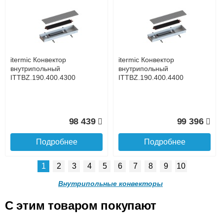
itermic Конвектор
itermic Конвектор
внутрипольный
внутрипольный
ITTZ.190.400.4500
ITTZ.190.400.4600
до подъезда
услуга платная
возможность
itermic Конвектор
itermic Конвектор
81 513
83 082
внутрипольный
внутрипольный
ITTBZ.190.400.4300
ITTBZ.190.400.4400
Подробнее
Подробнее
Доставка в регионы России.
98 439
99 396
Подробнее
Подробнее
1
2
3
4
5
6
7
8
9
10
itermic Конвектор
itermic Конвектор
внутрипольный
внутрипольный
Внутрипольные конвекторы
ITTZ.190.400.4700
ITTZ.190.400.4800
C этим товаром покупают