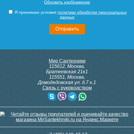
Обновить изображение
Siemens ADN 15, прямой
ITTB на DIN рейку
1/2"
Подробнее
Подробнее
Я принимаю условия
политики обработки персональных
данных
3 150
23 500
Подробнее
Подробнее
itermic Конвектор
itermic Конвектор
Мир Сантехники
внутрипольный
внутрипольный
115612
,
Москва
,
ITTBZ.190.400.3800
ITTBZ.190.400.3900
Братеевская 21к1
115551
,
Москва
,
Домодедовская ул. д.7 к.1
Связь с руководством
82 742
83 688
Контроллер Siemens RDG
Клапан радиаторный
110, 230В (накладной)
Siemens VEN 115, угловой
1/2"
Подробнее
Подробнее