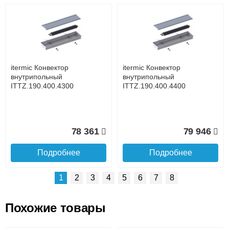
Возможные способы оплаты:
Доставка сантехники по Москве и Московской области
Наличный расчёт
Банковской картой на сайте в режиме реального
времени
Банковской картой при получении товара как при
доставке, так и самовывозом
Интернет-деньгами (Yandex-деньги, Web-money,
itermic Конвектор
itermic Конвектор
Qiwi-кошельки и другие).
внутрипольный
внутрипольный
Безналичный расчёт (возможно и с НДС)
ITTZ.190.400.4300
ITTZ.190.400.4400
подробнее...
Подробнее об оплате
78 361
79 946
Подробнее
Подробнее
1
2
3
4
5
6
7
8
Похожие товары
Подъем на этаж.