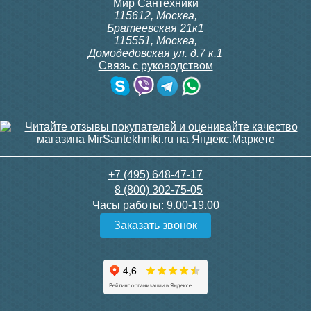
Мир Сантехники
115612
,
Москва
,
Братеевская 21к1
115551
,
Москва
,
Домодедовская ул. д.7 к.1
Связь с руководством
+7 (495) 648-47-17
8 (800) 302-75-05
Рабочее и опрессовочное давление
Часы работы:
9.00-19.00
Рабочее давление
. Под рабочим давлением
Заказать звонок
понимается наивысшее значение
постоянного давления воды, которое
радиатор способен выдержать. Оно должно
настолько высокое, чтобы смогло с запасом
перекрыть давление в системе отопления.
В
городских многоэтажках наивысшим
значением является
16 атм, в малоэтажных