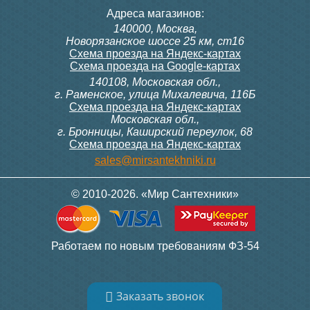
панельных домах - 8 атм, а в частных домах -
Адреса магазинов:
3 атм. Рабочее давление может быть разным
140000, Москва,
в зависимости от материала радиатора.
Новорязанское шоссе 25 км, ст16
Стальные радиаторы имеют около 6 – 10 атм,
Схема проезда на Яндекс-картах
чугунные — самое большее 15 атм,
Схема проезда на Google-картах
алюминиевые — 16 атм, биметаллические —
140108, Московская обл.,
до 35 атм.
г. Раменское, улица Михалевича, 116Б
Опрессовочное давление
. Опрессовочным
Схема проезда на Яндекс-картах
давлением называется максимальное
Московская обл.,
значение, которое радиатор
способен
г. Бронницы, Каширский переулок, 68
выдержать в течении
короткого промежутка
Схема проезда на Яндекс-картах
времени, например, в течении времени когда
проверяют систему отопления. Оно может
sales@mirsantekhniki.ru
доходить до 20 – 30 атм. Опрессовочное
давление батареи должно на 5 – 6 атм
© 2010-2026. «Мир Сантехники»
превышать обычное.
Конструкция
Напольные радиаторы
. Напольные
Работаем по новым требованиям ФЗ-54
радиаторы являются узкими и длинными
конструкциями. Напольные радиаторы не
занимают много места и обычно их
Заказать звонок
устанавливают под низкие оконные проемы.
Они имеют широкую верхнюю поверхность с