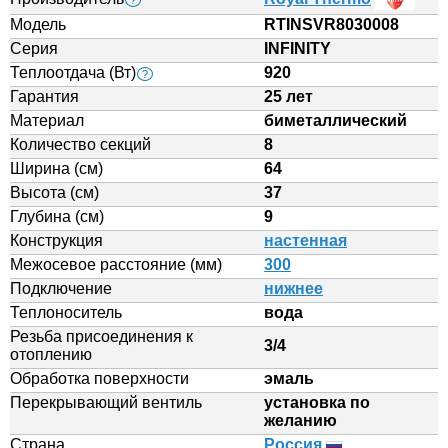
?
Модель
RTINSVR8030008
Серия
INFINITY
Теплоотдача (Вт)
920
?
Гарантия
25 лет
Материал
биметаллический
Количество секций
8
Ширина (см)
64
Высота (см)
37
Глубина (см)
9
Конструкция
настенная
Межосевое расстояние (мм)
300
Подключение
нижнее
Теплоноситель
вода
Резьба присоединения к
3/4
отоплению
Обработка поверхности
эмаль
Перекрывающий вентиль
установка по
желанию
Страна
Россия