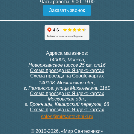
превышать обычное.
Часы работы:
9.00-19.00
Заказать звонок
Конструкция
Напольные радиаторы
. Напольные
радиаторы являются узкими и длинными
конструкциями. Напольные радиаторы не
занимают много места и обычно их
устанавливают под низкие оконные проемы.
Они имеют широкую верхнюю поверхность с
Адреса магазинов:
перфорацией для выхода чистого воздуха.
140000, Москва,
Настенные радиаторы
. Для установки
Новорязанское шоссе 25 км, ст16
настенной батареи нужно вмонтировать
Схема проезда на Яндекс-картах
крюки в стену и на них подвесить радиатор.
Схема проезда на Google-картах
Во время монтажа необходимо также учесть
вес радиатора, чтобы стена могла выдержать
140108, Московская обл.,
её.
г. Раменское, улица Михалевича, 116Б
Схема проезда на Яндекс-картах
Московская обл.,
г. Бронницы, Каширский переулок, 68
Схема проезда на Яндекс-картах
sales@mirsantekhniki.ru
© 2010-2026. «Мир Сантехники»