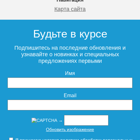
5 000
3 600
Карта сайта
Подробнее
Подробнее
Будьте в курсе
Угловой регулирующий
Угловой регулирующий
клапан 3/4 LUXOR DS 122
клапан 1/2 LUXOR DS 122
Подпишитесь на последние обновления и
узнавайте о новинках и специальных
предложениях первыми
Чугунный радиатор
Имя
913
862
Радимакс (RETROstyle)
LOFT 600 1 секция
Подробнее
Подробнее
Email
3 950
→
Подробнее
Обновить изображение