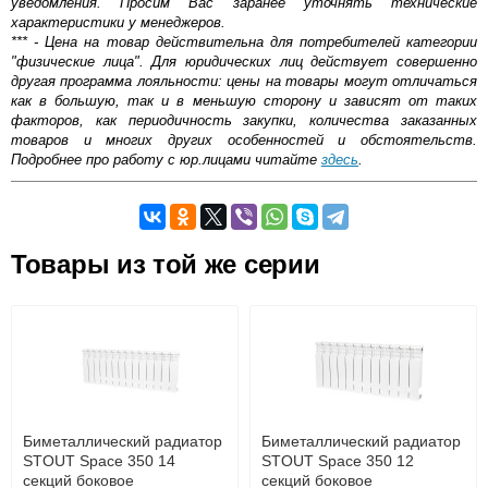
уведомления. Просим Вас заранее уточнять технические
характеристики у менеджеров.
*** - Цена на товар действительна для потребителей категории
"физические лица". Для юридических лиц действует совершенно
другая программа лояльности: цены на товары могут отличаться
как в большую, так и в меньшую сторону и зависят от таких
факторов, как периодичность закупки, количества заказанных
товаров и многих других особенностей и обстоятельств.
Подробнее про работу с юр.лицами читайте
здесь
.
Самовывоз.
Товары из той же серии
ОБЩИЙ РЕЙТИНГ
Возможные способы оплаты:
5.00/5
Доставка сантехники по Москве и Московской области
Наличный расчёт
Банковской картой на сайте в режиме реального
времени
Типы Радиаторов
Антонина
4 сентября 2020 17:55
Банковской картой при получении товара как при
доставке, так и самовывозом
Панельные радиаторы
. Панельный
В виде этого радиатора мы нашли хорошее сочетание
Интернет-деньгами (Yandex-деньги, Web-money,
радиатор состоит из 2 стальных листов,
Биметаллический радиатор
цены и характеристик. Нам для проекта требовались
Биметаллический радиатор
Qiwi-кошельки и другие).
которые имеют выштампованные углубления,
STOUT Space 350 14
именно такие радиаторы. Дизайнер сначала
STOUT Space 350 12
Безналичный расчёт (возможно и с НДС)
собранные в короб. Одна, две или три
секций боковое
советовала закупить модели намного дороже, но мы
секций боковое