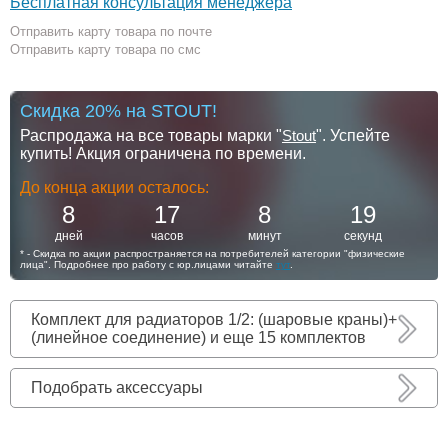
Бесплатная консультация менеджера
Отправить карту товара по почте
Отправить карту товара по смс
Скидка 20% на STOUT!
Распродажа на все товары марки "
Stout
". Успейте
купить! Акция ограничена по времени.
До конца акции осталось:
8
17
8
18
дней
часов
минут
секунд
* - Скидка по акции распространяется на потребителей категории "физические
лица". Подробнее про работу с юр.лицами читайте
тут
.
Комплект для радиаторов 1/2: (шаровые краны)+
(линейное соединение) и еще 15 комплектов
Подобрать аксессуары