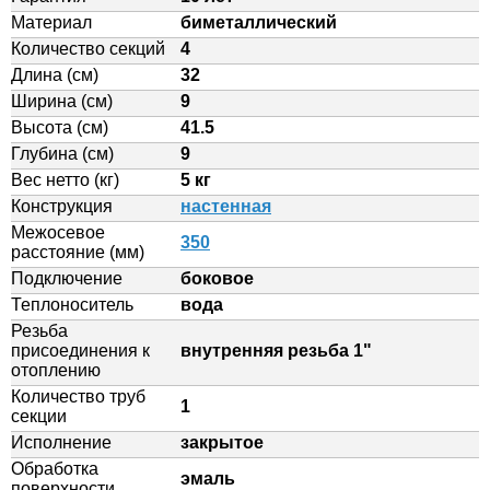
Материал
биметаллический
Количество секций
4
Длина (см)
32
Ширина (см)
9
Высота (см)
41.5
Глубина (см)
9
Вес нетто (кг)
5 кг
Конструкция
настенная
Межосевое
350
расстояние (мм)
Подключение
боковое
Теплоноситель
вода
Резьба
присоединения к
внутренняя резьба 1"
отоплению
Количество труб
1
секции
Исполнение
закрытое
Обработка
эмаль
поверхности