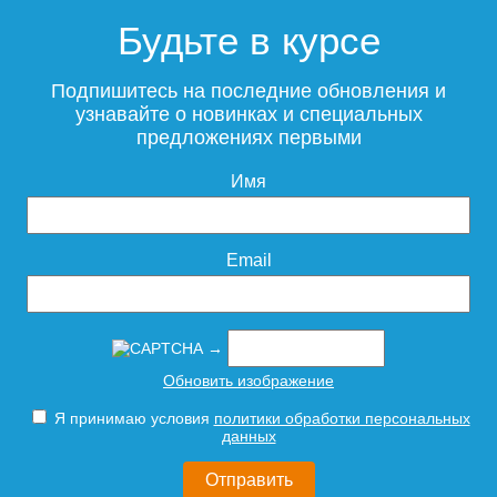
Будьте в курсе
Смеситель для раковины
ESKO Kaliningrad KG26
Подпишитесь на последние обновления и
узнавайте о новинках и специальных
предложениях первыми
Смеситель Kludi Objekta
Смеситель Kludi Objekta
326530575
326550575
Имя
10 995
Подробнее
Email
28 230
23 020
Подробнее
Подробнее
→
Обновить изображение
Я принимаю условия
политики обработки персональных
данных