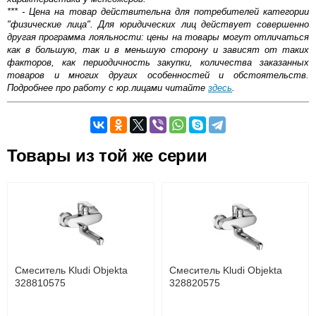
*** - Цена на товар действительна для потребителей категории
"физические лица". Для юридических лиц действует совершенно
другая программа лояльности: цены на товары могут отличаться
как в большую, так и в меньшую сторону и зависят от таких
факторов, как периодичность закупки, количества заказанных
товаров и многих других особенностей и обстоятельств.
Подробнее про работу с юр.лицами читайте
здесь
.
Самовывоз.
Товары из той же серии
ОБЩИЙ РЕЙТИНГ
5.00/5
Возможные способы оплаты:
Доставка сантехники по Москве и Московской области
Наличный расчёт
Банковской картой на сайте в режиме реального
Венера
21 августа 2020 06:58
времени
Банковской картой при получении товара как при
Вижу Kludi — сразу беру) На самом деле давно уже с
доставке, так и самовывозом
этим брендом. И на кухне, и в ванной такие смесители.
Интернет-деньгами (Yandex-деньги, Web-money,
Смеситель Kludi Objekta
Пока никаких проблем, даже налет не собирают.
Смеситель Kludi Objekta
Qiwi-кошельки и другие).
328810575
328820575
Безналичный расчёт (возможно и с НДС)
Ответить
подробнее...