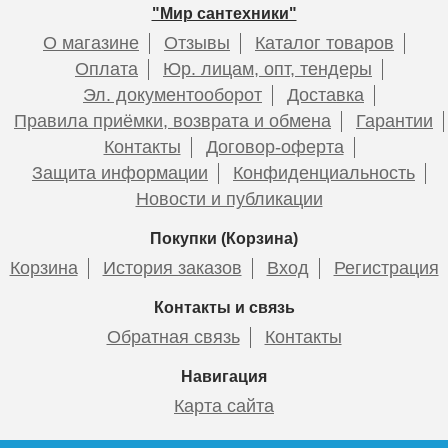
Подробнее
Подробнее
Подробнее
Подробнее
Подробнее
Подробнее
"Мир сантехники"
23 970
26 200
О магазине
Отзывы
Каталог товаров
Оплата
Юр. лицам, опт, тендеры
Подробнее
Подробнее
Эл. документооборот
Доставка
Правила приёмки, возврата и обмена
Гарантии
Контакты
Договор-оферта
Смеситель для раковины
Смеситель HAIBA HB5518-5
Смеситель для раковины
Смеситель HAIBA HB5518-7
Защита информации
Конфиденциальность
ESKO Sochi SC26 , хром
c гигиенической лейкой
ESKO Sochi Gold SC26Gold
c гигиенической лейкой
Новости и публикации
Покупки (Корзина)
Смеситель Kludi Objekta
Смеситель Kludi Objekta
320230575
326850575
Корзина
История заказов
Вход
Регистрация
7 435
6 978
8 850
6 230
Контакты и связь
Обратная связь
Контакты
Подробнее
Подробнее
Подробнее
Подробнее
24 980
20 100
Навигация
Карта сайта
Подробнее
Подробнее