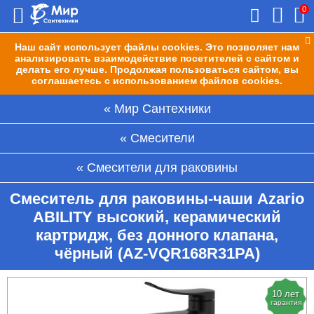
0
Наш сайт использует файлы cookies. Это позволяет нам
анализировать взаимодействие посетителей с сайтом и
делать его лучше. Продолжая пользоваться сайтом, вы
соглашаетесь с использованием файлов cookies.
Мир Сантехники
Смесители
Смесители для раковины
Смеситель для раковины-чаши Azario
ABILITY высокий, керамический
картридж, без донного клапана,
чёрный (AZ-VQR168R31PA)
10 лет
гарантия