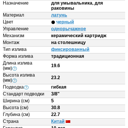
Назначение
для умывальника, для
раковины
Материал
латунь
Цвет
черный
Управление
однорычажное
Механизм
керамический картридж
Монтаж
на столешницу
Тип излива
фиксированный
Форма излива
традиционная
Длина излива
19.6
(мм)
?
Высота излива
23.2
(мм)
?
Подводка
гибкая
?
Стандарт подводки
3/8"
Ширина (см)
5
Высота (см)
30.8
Глубина (см)
22.7
Страна
Китай