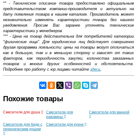
** - Техническое описание товара предоставлено официальным
представительством компании-производителя и актуально на
дату появления товара в нашем каталоге. Производитель может
незначительно изменять характеристики товара без нашего
уведомления. Просим Вас заранее уточнять технические
характеристики у менеджеров.
*** - Цена на товар действительна для потребителей категории
"физические лица". Для юридических лиц действует совершенно
другая программа лояльности: цены на товары могут отличаться
как в большую, так и в меньшую сторону и зависят от таких
факторов, как периодичность закупки, количества заказанных
товаров и многих других особенностей и обстоятельств.
Подробнее про работу с юр.лицами читайте
здесь
.
Самовывоз.
Похожие товары
Оставьте отзыв
Возможные способы оплаты:
Смесители для душа
Смесители для
Смесители для ванной
Доставка сантехники по Москве и Московской области
раковины
Наличный расчёт
Смесители для биде с
Смесители для кухни
Банковской картой на сайте в режиме реального
гигиеническим душем
времени
Банковской картой при получении товара как при