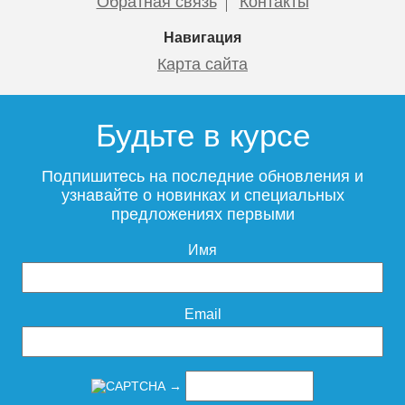
Обратная связь
Контакты
Подробнее
Подробнее
Подробнее
Подробнее
Навигация
Карта сайта
Будьте в курсе
Смеситель для раковины
ESKO Kaliningrad KG26
Подпишитесь на последние обновления и
узнавайте о новинках и специальных
предложениях первыми
Имя
10 995
Подробнее
Email
→