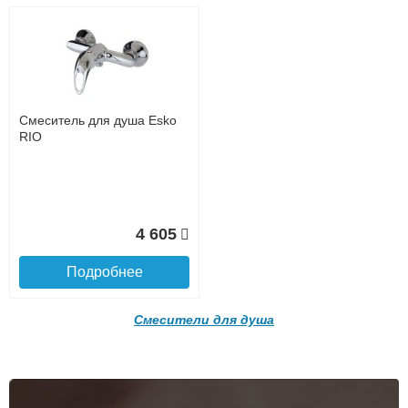
доставке, так и самовывозом
Интернет-деньгами (Yandex-деньги, Web-money,
Qiwi-кошельки и другие).
Безналичный расчёт (возможно и с НДС)
подробнее...
Подробнее об оплате
Смеситель для душа Esko
RIO
4 605
Подробнее
Подъем на этаж.
Смесители для душа
до подъезда
услуга платная
возможность