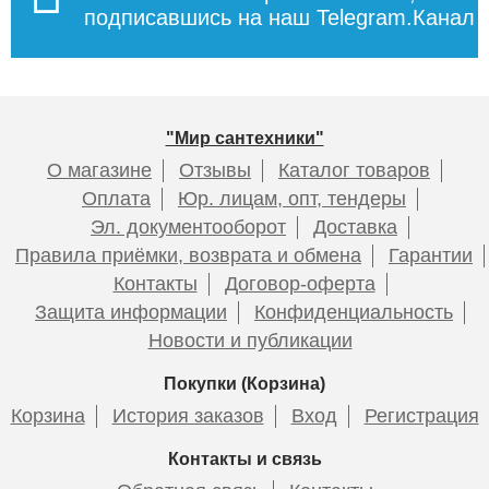
подписавшись на наш Telegram.Канал
12 285
12 040
6 030
14 965
7 290
6 579
Подробнее
Подробнее
Подробнее
Подробнее
Подробнее
Подробнее
"Мир сантехники"
О магазине
Отзывы
Каталог товаров
Оплата
Юр. лицам, опт, тендеры
Эл. документооборот
Доставка
Правила приёмки, возврата и обмена
Гарантии
Контакты
Договор-оферта
Смеситель для раковины
Смеситель HAIBA HB5518-5
Смеситель для раковины
Смеситель HAIBA HB5518-7
Защита информации
Конфиденциальность
ESKO Sochi SC26 , хром
c гигиенической лейкой
ESKO Sochi Gold SC26Gold
c гигиенической лейкой
Новости и публикации
Покупки (Корзина)
Корзина
История заказов
Вход
Регистрация
7 435
6 978
8 850
6 230
Контакты и связь