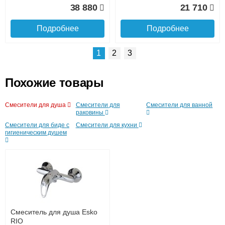
38 880
21 710
Подробнее
Подробнее
1
2
3
Похожие товары
Подъем на этаж.
Смесители для душа
Смесители для
Смесители для ванной
Смеситель для раковины
Смеситель для биде Kaiser
раковины
Kaiser Star 02111
Star 02088
Смесители для биде с
Смесители для кухни
до подъезда
гигиеническим душем
услуга платная
возможность
10 160
9 720
Подробнее
Подробнее
Смеситель для душа Esko
RIO
Доставка в регионы России.