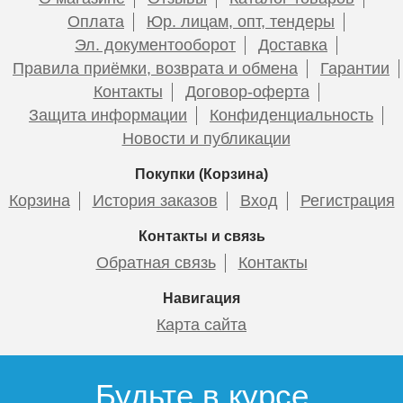
Оплата
Юр. лицам, опт, тендеры
Эл. документооборот
Доставка
Правила приёмки, возврата и обмена
Гарантии
Контакты
Договор-оферта
Смеситель для раковины
Смеситель HAIBA HB5518-5
Смеситель для раковины
Смеситель HAIBA HB5518-7
Защита информации
Конфиденциальность
ESKO Sochi SC26 , хром
c гигиенической лейкой
ESKO Sochi Gold SC26Gold
c гигиенической лейкой
Новости и публикации
Покупки (Корзина)
Корзина
История заказов
Вход
Регистрация
7 435
6 978
8 850
6 230
Контакты и связь
Обратная связь
Контакты
Подробнее
Подробнее
Подробнее
Подробнее
Навигация
Карта сайта
Будьте в курсе