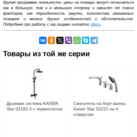
другая программа лояльности: цены на товары могут отличаться
как в большую, так и в меньшую сторону и зависят от таких
факторов, как периодичность закупки, количества заказанных
товаров и многих других особенностей и обстоятельств.
Подробнее про работу с юр.лицами читайте
здесь
.
Самовывоз.
Оставьте отзыв
Товары из той же серии
Возможные способы оплаты:
Доставка сантехники по Москве и Московской области
Наличный расчёт
Банковской картой на сайте в режиме реального
времени
Банковской картой при получении товара как при
доставке, так и самовывозом
Интернет-деньгами (Yandex-деньги, Web-money,
Душевая система KAISER
Смеситель на борт ванны
Qiwi-кошельки и другие).
Star 02182-2 с термостатом
Kaiser Star 02222 на 4
Безналичный расчёт (возможно и с НДС)
отверстия
подробнее...
Подробнее об оплате